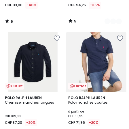
93,00
CHF 93,00
-40%
CHF 94,25
-35%
au
lieu
de
5
5
CHF
/
/
5
5
155,00
40%
de
réduction
appliquée.
Outlet
Outlet
3,7
POLO RALPH LAUREN
2
POLO RALPH LAUREN
/ 5
Chemise manches longues
Polo manches courtes
Couleurs
à partir de
CHF 109,00
CHF 89,95
CHF 87,20
-20%
CHF 71,96
-20%