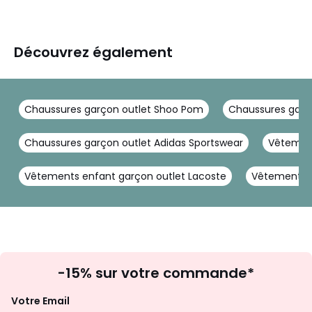
Découvrez également
Chaussures garçon outlet Shoo Pom
Chaussures garç
Chaussures garçon outlet Adidas Sportswear
Vêtement
Vêtements enfant garçon outlet Lacoste
Vêtements e
Inscription
-15% sur votre commande*
à
la
Votre Email