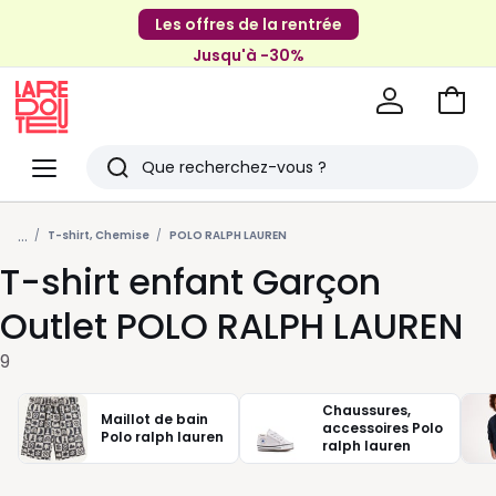
Les offres de la rentrée
Jusqu'à -30%
Aller
au
La
panie
Redoute
Menu
Rechercher
Derniers
...
articles
T-shirt, Chemise
POLO RALPH LAUREN
T-shirt enfant Garçon
vus
Outlet POLO RALPH LAUREN
9
Chaussures,
Maillot de bain
accessoires Polo
Polo ralph lauren
ralph lauren