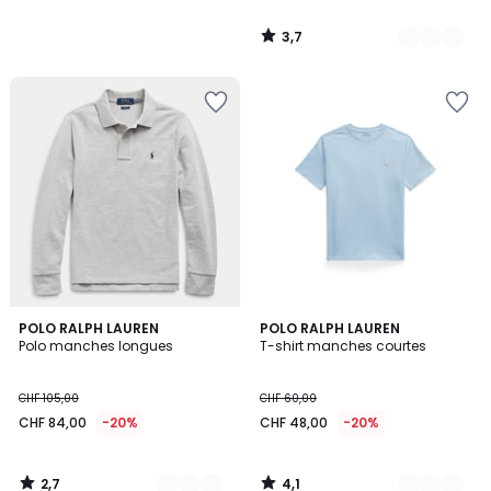
3,7
/
5
2,7
4,1
2
POLO RALPH LAUREN
3
POLO RALPH LAUREN
/ 5
/ 5
Polo manches longues
T-shirt manches courtes
Couleurs
Couleurs
CHF 105,00
CHF 60,00
CHF 84,00
-20%
CHF 48,00
-20%
2,7
4,1