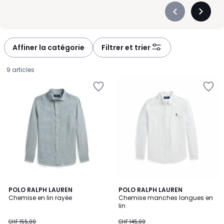
Précédent
Suivan
-
-
défiler
défiler
à
à
Affiner la catégorie
Filtrer et trier
gauche
droite
9 articles
5
5
POLO RALPH LAUREN
2
POLO RALPH LAUREN
/
/
Chemise en lin rayée
Chemise manches longues en
Couleurs
5
5
lin
CHF
CHF 155,00
CHF 145,00