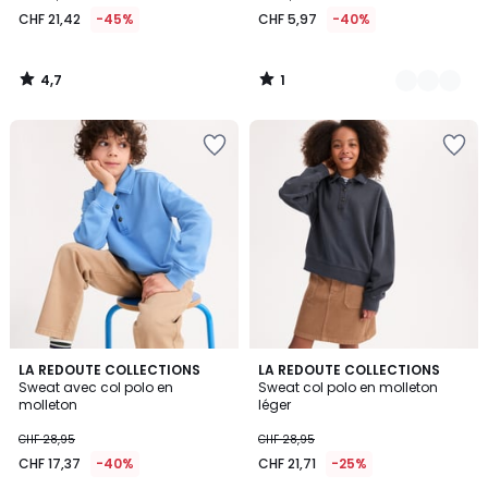
21,42
CHF 21,42
-45%
CHF 5,97
-40%
au
lieu
de
4,7
1
CHF
/
/
5
5
38,95
45%
de
réduction
appliquée.
3
LA REDOUTE COLLECTIONS
LA REDOUTE COLLECTIONS
Sweat avec col polo en
Sweat col polo en molleton
Couleurs
molleton
léger
CHF 28,95
CHF 28,95
CHF 17,37
-40%
CHF 21,71
-25%