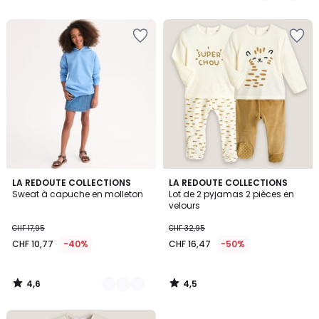
5
5
4,6
4,5
2
LA REDOUTE COLLECTIONS
LA REDOUTE COLLECTIONS
/ 5
/ 5
Sweat à capuche en molleton
Lot de 2 pyjamas 2 pièces en
Couleurs
velours
CHF 17,95
CHF 32,95
CHF 10,77
-40%
CHF 16,47
-50%
4,6
4,5
/
/
5
5