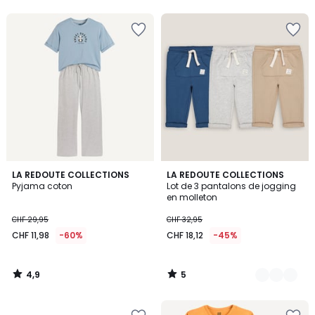
5
5
4,9
5
LA REDOUTE COLLECTIONS
2
LA REDOUTE COLLECTIONS
/ 5
/
Pyjama coton
Lot de 3 pantalons de jogging
Couleurs
5
en molleton
CHF 29,95
CHF 32,95
CHF 11,98
-60%
CHF 18,12
-45%
4,9
5
/
/
5
5