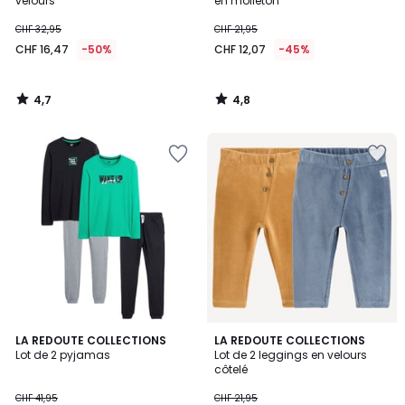
velours
en molleton
CHF 32,95
CHF 21,95
CHF 16,47
-50%
CHF 12,07
-45%
4,7
4,8
/
/
5
5
4,9
4,9
LA REDOUTE COLLECTIONS
LA REDOUTE COLLECTIONS
/ 5
/ 5
Lot de 2 pyjamas
Lot de 2 leggings en velours
côtelé
CHF 41,95
CHF 21,95