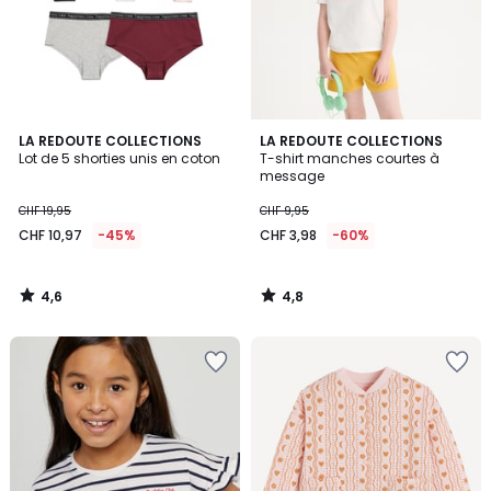
4,6
4,8
LA REDOUTE COLLECTIONS
LA REDOUTE COLLECTIONS
/ 5
/ 5
Lot de 5 shorties unis en coton
T-shirt manches courtes à
message
CHF 19,95
CHF 9,95
CHF 10,97
-45%
CHF 3,98
-60%
4,6
4,8
/
/
5
5