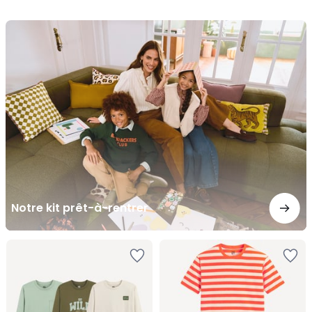
Notre
kit
prêt-
à-
rentrer
Notre kit prêt-à-rentrer