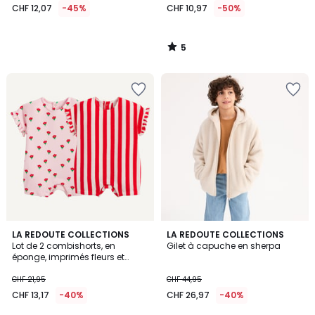
CHF 12,07
-45%
CHF 10,97
-50%
5
/
5
4
5
LA REDOUTE COLLECTIONS
3
LA REDOUTE COLLECTIONS
/
/
Lot de 2 combishorts, en
Gilet à capuche en sherpa
Couleurs
5
5
éponge, imprimés fleurs et
rayures
CHF 21,95
CHF 44,95
CHF 13,17
-40%
CHF 26,97
-40%