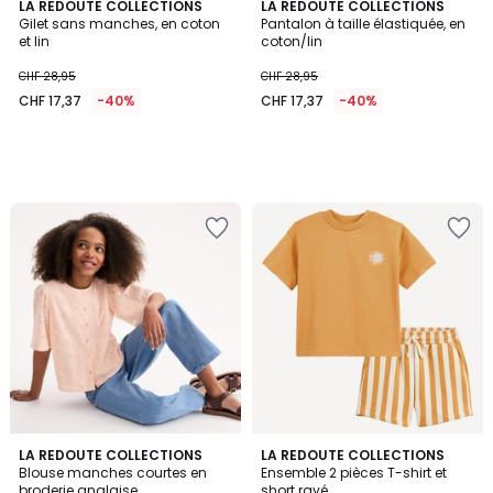
LA REDOUTE COLLECTIONS
LA REDOUTE COLLECTIONS
Gilet sans manches, en coton
Pantalon à taille élastiquée, en
et lin
coton/lin
CHF 28,95
CHF 28,95
CHF 17,37
-40%
CHF 17,37
-40%
3,4
LA REDOUTE COLLECTIONS
LA REDOUTE COLLECTIONS
/ 5
Blouse manches courtes en
Ensemble 2 pièces T-shirt et
broderie anglaise
short rayé