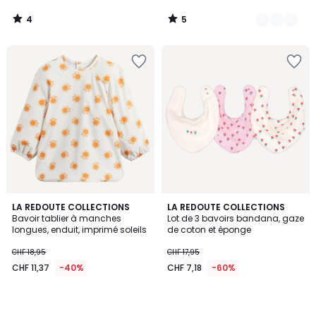
4
5
/
/
5
5
LA REDOUTE COLLECTIONS
LA REDOUTE COLLECTIONS
Bavoir tablier à manches
Lot de 3 bavoirs bandana, gaze
longues, enduit, imprimé soleils
de coton et éponge
CHF 18,95
CHF 17,95
CHF 11,37
-40%
CHF 7,18
-60%