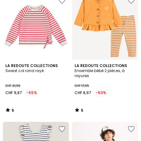
5
5
LA REDOUTE COLLECTIONS
LA REDOUTE COLLECTIONS
/
/
Sweat col rond rayé
Ensemble bébé 2 pièces, à
5
5
rayures
CHF 21,95
CHF 17,95
CHF 9,87
-55%
CHF 8,97
-50%
5
5
/
/
5
5