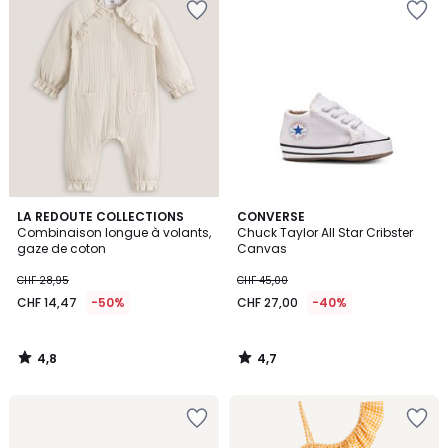
4,8
4,7
LA REDOUTE COLLECTIONS
CONVERSE
/ 5
/ 5
Combinaison longue à volants,
Chuck Taylor All Star Cribster
gaze de coton
Canvas
CHF 28,95
CHF 45,00
CHF 14,47
-50%
CHF 27,00
-40%
4,8
4,7
/
/
5
5