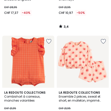
CHF 28,95
CHF 21,95
CHF 17,37
-40%
CHF 10,97
-50%
3,4
/
5
5
LA REDOUTE COLLECTIONS
LA REDOUTE COLLECTIONS
/
Combishort à carreaux,
Ensemble 2 pièces, sweat et
5
manches volantées
short, en molleton, imprimé
soleils
CHF 21,95
CHF 21,95