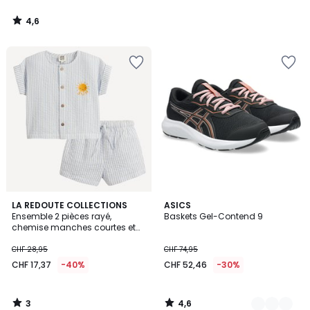
4,6
/
5
3
4,6
LA REDOUTE COLLECTIONS
2
ASICS
/
/ 5
Ensemble 2 pièces rayé,
Baskets Gel-Contend 9
Couleurs
5
chemise manches courtes et
short
CHF 28,95
CHF 74,95
CHF 17,37
-40%
CHF 52,46
-30%
3
4,6
/
/