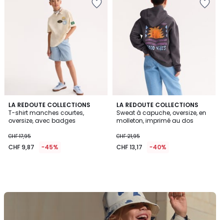
LA REDOUTE COLLECTIONS
LA REDOUTE COLLECTIONS
T-shirt manches courtes,
Sweat à capuche, oversize, en
oversize, avec badges
molleton, imprimé au dos
CHF 17,95
CHF 21,95
CHF 9,87
-45%
CHF 13,17
-40%
Découvrez
la
marque