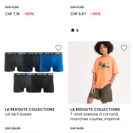
CHF 17,95
CHF 17,95
CHF 7,18
-60%
CHF 9,87
-45%
5
/
5
4,5
5
LA REDOUTE COLLECTIONS
LA REDOUTE COLLECTIONS
/ 5
/
Lot de 5 boxers
T-shirt oversize, à col rond,
5
manches courtes, imprimé
devant
CHF 28,95
CHF 9,95