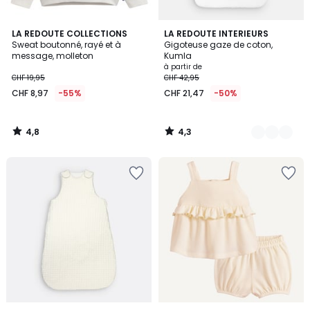
4,8
4,3
LA REDOUTE COLLECTIONS
4
LA REDOUTE INTERIEURS
/ 5
/ 5
Sweat boutonné, rayé et à
Gigoteuse gaze de coton,
Couleurs
message, molleton
Kumla
à partir de
CHF 19,95
CHF 42,95
CHF 8,97
-55%
CHF 21,47
-50%
4,8
4,3
/
/
5
5