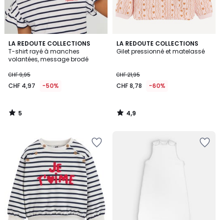
5
4,9
LA REDOUTE COLLECTIONS
LA REDOUTE COLLECTIONS
/
/ 5
T-shirt rayé à manches
Gilet pressionné et matelassé
5
volantées, message brodé
CHF 9,95
CHF 21,95
CHF 4,97
-50%
CHF 8,78
-60%
5
4,9
/
/
5
5