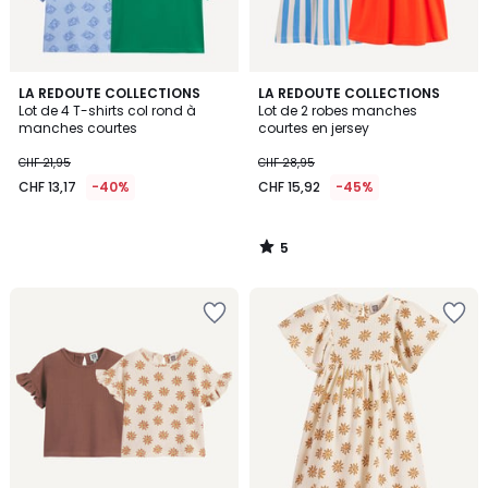
5
LA REDOUTE COLLECTIONS
LA REDOUTE COLLECTIONS
/
Lot de 4 T-shirts col rond à
Lot de 2 robes manches
5
manches courtes
courtes en jersey
CHF 21,95
CHF 28,95
CHF 13,17
-40%
CHF 15,92
-45%
5
/
5