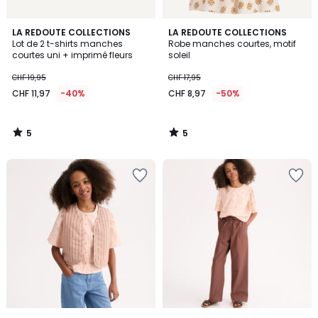
5
5
LA REDOUTE COLLECTIONS
LA REDOUTE COLLECTIONS
/
/
Lot de 2 t-shirts manches
Robe manches courtes, motif
5
5
courtes uni + imprimé fleurs
soleil
CHF 19,95
CHF 17,95
CHF 11,97
-40%
CHF 8,97
-50%
5
5
/
/
5
5