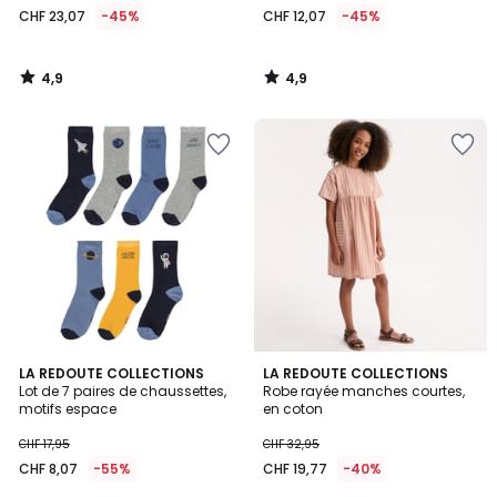
CHF 23,07
-45%
CHF 12,07
-45%
4,9
4,9
/
/
5
5
4,6
LA REDOUTE COLLECTIONS
LA REDOUTE COLLECTIONS
/ 5
Lot de 7 paires de chaussettes,
Robe rayée manches courtes,
motifs espace
en coton
CHF 17,95
CHF 32,95
CHF 8,07
-55%
CHF 19,77
-40%