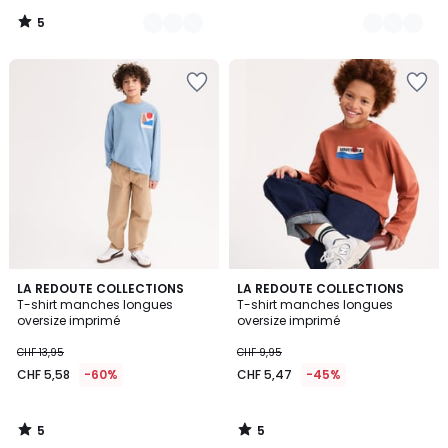
5
/
5
5
5
LA REDOUTE COLLECTIONS
LA REDOUTE COLLECTIONS
/
/
T-shirt manches longues
T-shirt manches longues
5
5
oversize imprimé
oversize imprimé
CHF 13,95
CHF 9,95
CHF 5,58
-60%
CHF 5,47
-45%
5
5
/
/