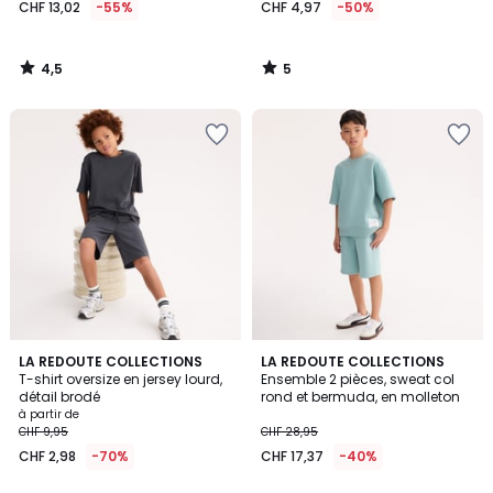
CHF 13,02
-55%
CHF 4,97
-50%
4,5
5
/
/
5
5
5
4
LA REDOUTE COLLECTIONS
2
LA REDOUTE COLLECTIONS
/
T-shirt oversize en jersey lourd,
Ensemble 2 pièces, sweat col
Couleurs
Couleurs
5
détail brodé
rond et bermuda, en molleton
à partir de
CHF 9,95
CHF 28,95
CHF 2,98
-70%
CHF 17,37
-40%