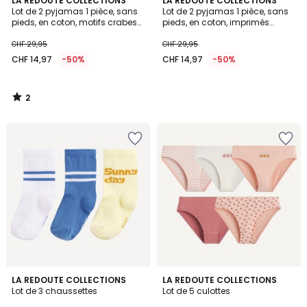
LA REDOUTE COLLECTIONS
LA REDOUTE COLLECTIONS
/
Lot de 2 pyjamas 1 pièce, sans
Lot de 2 pyjamas 1 pièce, sans
5
pieds, en coton, motifs crabes
pieds, en coton, imprimés
et tortues
pommes
CHF 29,95
CHF 29,95
CHF 14,97
-50%
CHF 14,97
-50%
2
/
5
5
LA REDOUTE COLLECTIONS
LA REDOUTE COLLECTIONS
/
Lot de 3 chaussettes
Lot de 5 culottes
5