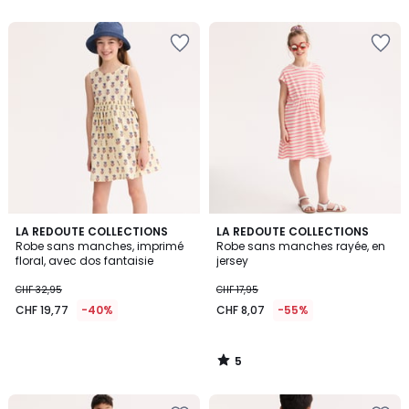
5
LA REDOUTE COLLECTIONS
LA REDOUTE COLLECTIONS
/
Robe sans manches, imprimé
Robe sans manches rayée, en
5
floral, avec dos fantaisie
jersey
CHF 32,95
CHF 17,95
CHF 19,77
-40%
CHF 8,07
-55%
5
/
5