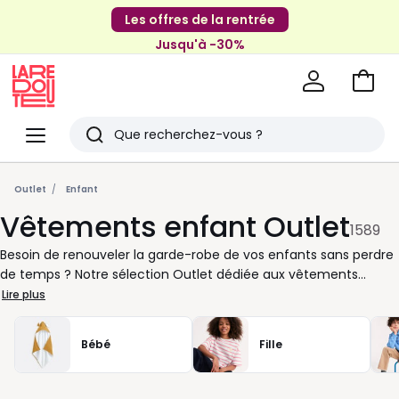
Les offres de la rentrée
Jusqu'à -30%
Aller
au
La
panie
Redoute
Menu
Rechercher
Derniers
articles
Outlet
Enfant
Vêtements enfant Outlet
vus
1589
Besoin de renouveler la garde-robe de vos enfants sans perdre
de temps ? Notre sélection Outlet dédiée aux vêtements
enfant vous offre un large choix de pièces confortables et
Lire plus
pleines de style, à des prix avantageux. Vous y trouverez
facilement la taille adaptée à chaque âge : du vêtement
Bébé
Fille
pratique pour bébé au pantalon souple pour garçon ou fille,
tout y est pensé pour suivre le rythme du quotidien. Nous
savons que les journées passent vite entre l’école, les loisirs et