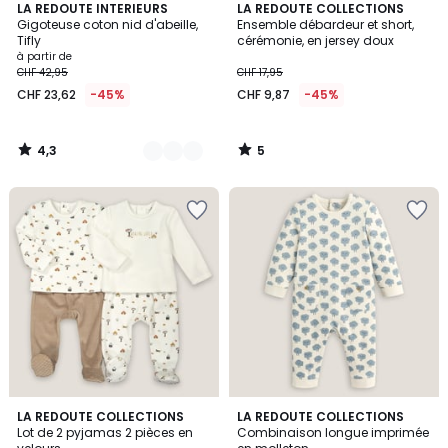
4,3
5
2
LA REDOUTE INTERIEURS
LA REDOUTE COLLECTIONS
/ 5
/
Gigoteuse coton nid d'abeille,
Ensemble débardeur et short,
Couleurs
5
Tifly
cérémonie, en jersey doux
à partir de
CHF 42,95
CHF 17,95
CHF 23,62
-45%
CHF 9,87
-45%
4,3
5
/
/
5
5
4,7
4,8
LA REDOUTE COLLECTIONS
LA REDOUTE COLLECTIONS
/ 5
/ 5
Lot de 2 pyjamas 2 pièces en
Combinaison longue imprimée