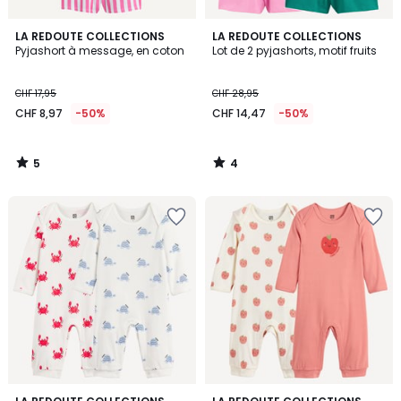
5
4
LA REDOUTE COLLECTIONS
LA REDOUTE COLLECTIONS
/
/
Pyjashort à message, en coton
Lot de 2 pyjashorts, motif fruits
5
5
CHF 17,95
CHF 28,95
CHF 8,97
-50%
CHF 14,47
-50%
5
4
/
/
5
5
2