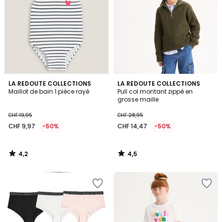
4,2
4,5
LA REDOUTE COLLECTIONS
LA REDOUTE COLLECTIONS
/ 5
/ 5
Maillot de bain 1 pièce rayé
Pull col montant zippé en
grosse maille
CHF 19,95
CHF 28,95
CHF 9,97
-50%
CHF 14,47
-50%
4,2
4,5
/
/
5
5