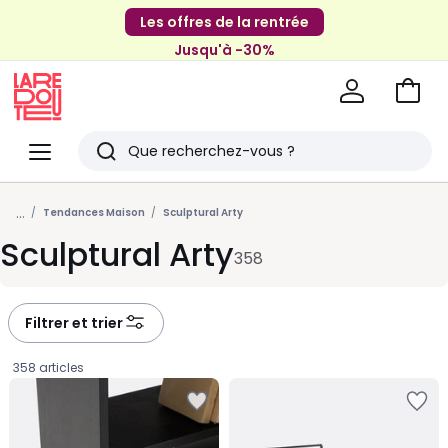
Les offres de la rentrée
Jusqu'à -30%
Aller
au
La
panie
Redoute
Menu
Rechercher
Derniers
...
articles
Tendances Maison
Sculptural Arty
Sculptural Arty
vus
358
Filtrer et trier
358 articles