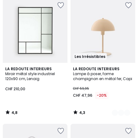
Les Irrésistibles
4,8
4,3
LA REDOUTE INTERIEURS
5
LA REDOUTE INTERIEURS
/ 5
/ 5
Miroir métal style industriel
Lampe à poser, forme
Couleurs
120x90 cm, Lenaig
champignon en métal fer, Capi
CHF 210,00
CHF 59,95
CHF 47,96
-20%
4,8
4,3
/
/
5
5