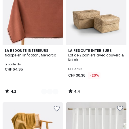
4,2
4,4
4
LA REDOUTE INTERIEURS
LA REDOUTE INTERIEURS
/ 5
/ 5
Nappe en lin/coton , Menorca
Lot de 2 paniers avec couvercle,
Couleurs
Kotak
à partir de
CHF 64,95
CHF 37,95
CHF 30,36
-20%
4,2
4,4
/
/
5
5