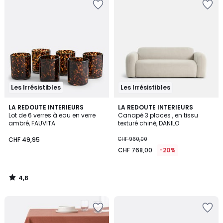
Les Irrésistibles
Les Irrésistibles
4,8
LA REDOUTE INTERIEURS
LA REDOUTE INTERIEURS
/ 5
Lot de 6 verres à eau en verre
Canapé 3 places , en tissu
ambré, FAUVITA
texturé chiné, DANILO
CHF 49,95
CHF 960,00
CHF 768,00
-20%
4,8
/
5