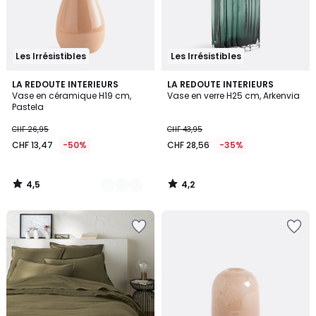
Les Irrésistibles
Les Irrésistibles
4,5
4,2
3
LA REDOUTE INTERIEURS
LA REDOUTE INTERIEURS
/ 5
/ 5
Vase en céramique H19 cm,
Vase en verre H25 cm, Arkenvia
Couleurs
Pastela
CHF 26,95
CHF 43,95
CHF 13,47
-50%
CHF 28,56
-35%
4,5
4,2
/
/
5
5