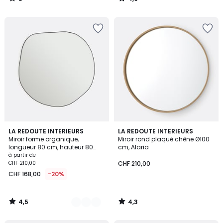
/
/
5
5
4,5
4,3
2
LA REDOUTE INTERIEURS
LA REDOUTE INTERIEURS
/ 5
/ 5
Miroir forme organique,
Miroir rond plaqué chêne Ø100
Couleurs
longueur 80 cm, hauteur 80
cm, Alaria
cm, ORNICA
à partir de
CHF 210,00
CHF 210,00
CHF 168,00
-20%
4,5
4,3
/
/
5
5