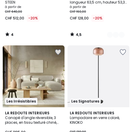
5
STEEN
longueur 63,5 cm, hauteur 53,3
cm, ORNICA
à partir de
à partir de
CHF 640,00
CHF 160,00
CHF 512,00
-20%
CHF 128,00
-20%
4
4,5
/
/
5
5
Les Irrésistibles
Les Signatures
4,7
3,8
LA REDOUTE INTERIEURS
5
LA REDOUTE INTERIEURS
/ 5
/ 5
Canapé d'angle réversible, 3
Lampadaire en verre coloré,
Couleurs
places, en tissu texturé chiné,
KINOKO
DANILO
CHF 210,00