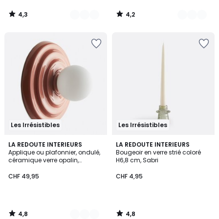
4,3
4,2
/
/
5
5
Les Irrésistibles
Les Irrésistibles
4,8
4,8
4
LA REDOUTE INTERIEURS
LA REDOUTE INTERIEURS
/ 5
/ 5
Applique ou plafonnier, ondulé,
Bougeoir en verre strié coloré
Couleurs
céramique verre opalin,
H6,8 cm, Sabri
diamètre 24,5 cm HOLI
CHF 49,95
CHF 4,95
4,8
4,8
/
/