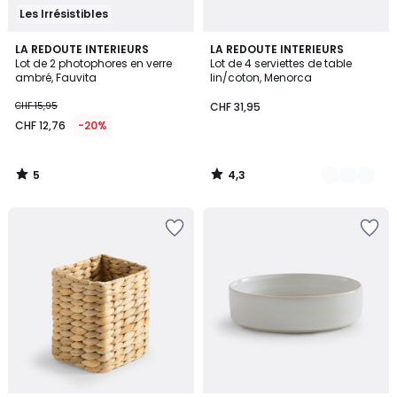
Les Irrésistibles
5
4,3
LA REDOUTE INTERIEURS
4
LA REDOUTE INTERIEURS
/
/ 5
Lot de 2 photophores en verre
Lot de 4 serviettes de table
Couleurs
5
ambré, Fauvita
lin/coton, Menorca
CHF 15,95
CHF 31,95
CHF 12,76
-20%
5
4,3
/
/
5
5