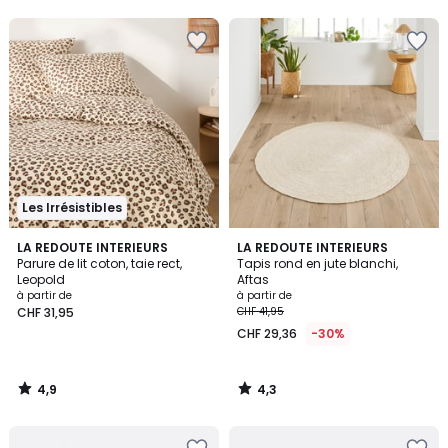
5
5
Les Irrésistibles
4,9
4,3
LA REDOUTE INTERIEURS
LA REDOUTE INTERIEURS
/ 5
/ 5
Parure de lit coton, taie rect,
Tapis rond en jute blanchi,
Leopold
Aftas
à partir de
à partir de
CHF 31,95
CHF 41,95
CHF 29,36
-30%
4,9
4,3
/
/
5
5