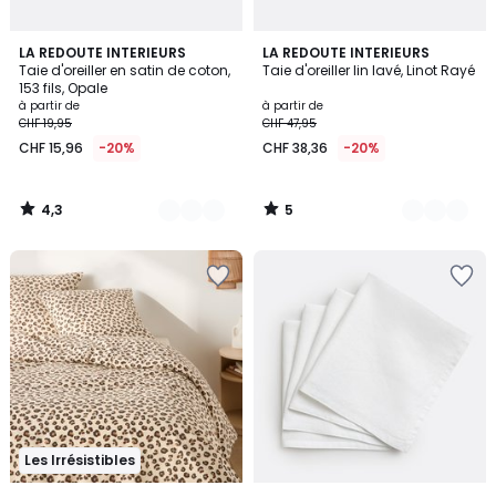
4,3
5
8
LA REDOUTE INTERIEURS
3
LA REDOUTE INTERIEURS
/ 5
/
Taie d'oreiller en satin de coton,
Taie d'oreiller lin lavé, Linot Rayé
Couleurs
Couleurs
5
153 fils, Opale
à partir de
à partir de
CHF 19,95
CHF 47,95
CHF 15,96
-20%
CHF 38,36
-20%
4,3
5
/
/
5
5
Les Irrésistibles