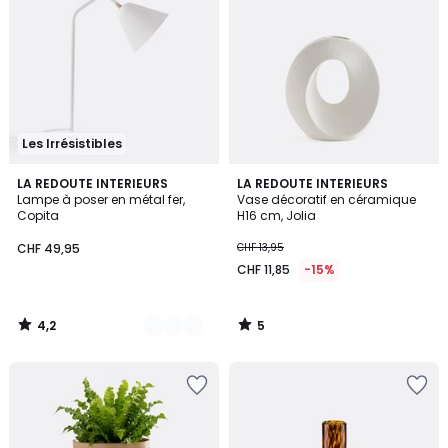
Les Irrésistibles
4,2
5
5
LA REDOUTE INTERIEURS
LA REDOUTE INTERIEURS
/ 5
/
Lampe à poser en métal fer,
Vase décoratif en céramique
Couleurs
5
Copita
H16 cm, Jolia
CHF 49,95
CHF 13,95
CHF 11,85
-15%
4,2
5
/
/
5
5