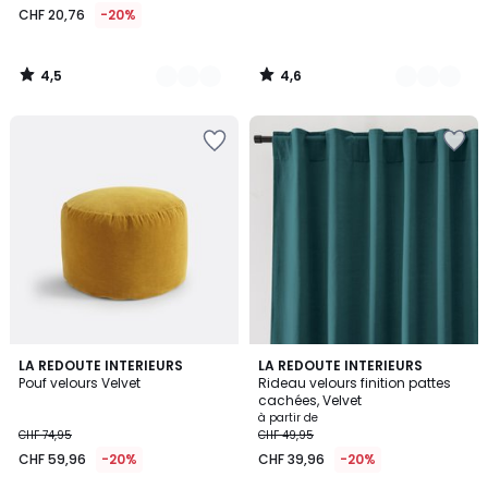
CHF 20,76
-20%
4,5
4,6
/
/
5
5
4,3
4,2
7
LA REDOUTE INTERIEURS
10
LA REDOUTE INTERIEURS
/ 5
/ 5
Pouf velours Velvet
Rideau velours finition pattes
Couleurs
Couleurs
cachées, Velvet
à partir de
CHF 74,95
CHF 49,95
CHF 59,96
-20%
CHF 39,96
-20%