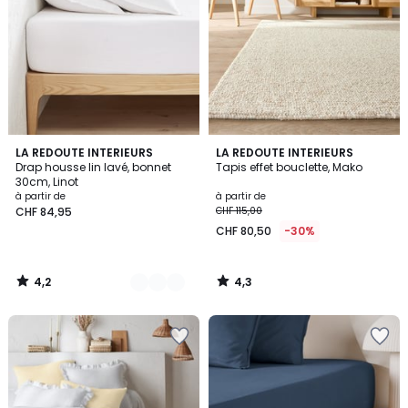
4,2
4,3
21
LA REDOUTE INTERIEURS
LA REDOUTE INTERIEURS
/ 5
/ 5
Drap housse lin lavé, bonnet
Tapis effet bouclette, Mako
Couleurs
30cm, Linot
à partir de
à partir de
CHF 84,95
CHF 115,00
CHF 80,50
-30%
4,2
4,3
/
/
5
5