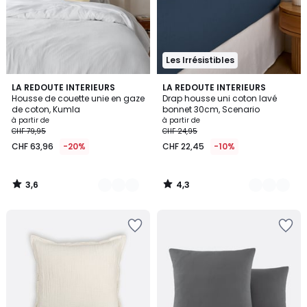
Les Irrésistibles
3,6
4,3
17
LA REDOUTE INTERIEURS
19
LA REDOUTE INTERIEURS
/ 5
/ 5
Housse de couette unie en gaze
Drap housse uni coton lavé
Couleurs
Couleurs
de coton, Kumla
bonnet 30cm, Scenario
à partir de
à partir de
CHF 79,95
CHF 24,95
CHF 63,96
-20%
CHF 22,45
-10%
3,6
4,3
/
/
5
5