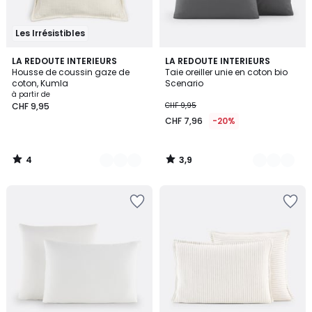
Les Irrésistibles
4
3,9
8
LA REDOUTE INTERIEURS
9
LA REDOUTE INTERIEURS
/
/ 5
Housse de coussin gaze de
Taie oreiller unie en coton bio
Couleurs
Couleurs
5
coton, Kumla
Scenario
à partir de
CHF 9,95
CHF 9,95
CHF 7,96
-20%
4
3,9
/
/
5
5