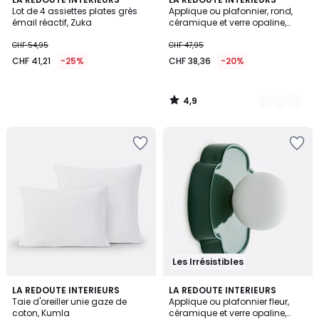
4
/ 5
Lot de 4 assiettes plates grès
Applique ou plafonnier, rond,
Couleurs
émail réactif, Zuka
céramique et verre opaline,
diamètre 16,8 cm, HOLI
CHF 54,95
CHF 47,95
CHF 41,21
-25%
CHF 38,36
-20%
4,9
/
5
Les Irrésistibles
4
4,4
17
LA REDOUTE INTERIEURS
4
LA REDOUTE INTERIEURS
/
/ 5
Taie d'oreiller unie gaze de
Applique ou plafonnier fleur,
Couleurs
Couleurs
5
coton, Kumla
céramique et verre opaline,