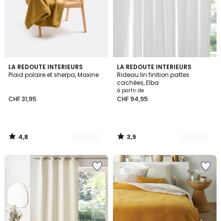
4,8
3,9
10
LA REDOUTE INTERIEURS
6
LA REDOUTE INTERIEURS
/ 5
/ 5
Plaid polaire et sherpa, Maxine
Rideau lin finition pattes
Couleurs
Couleurs
cachées, Elba
à partir de
CHF 31,95
CHF 94,95
4,8
3,9
/
/
5
5