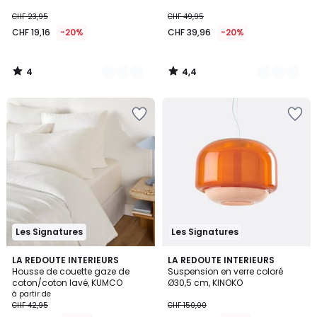
diamètre 20 cm, HOLI
CHF 23,95
CHF 49,95
CHF 19,16
-20%
CHF 39,96
-20%
4
4,4
/
/
5
5
Les Signatures
Les Signatures
3,2
3,9
10
LA REDOUTE INTERIEURS
6
LA REDOUTE INTERIEURS
/ 5
/ 5
Housse de couette gaze de
Suspension en verre coloré
Couleurs
Couleurs
coton/coton lavé, KUMCO
Ø30,5 cm, KINOKO
à partir de
CHF 42,95
CHF 150,00