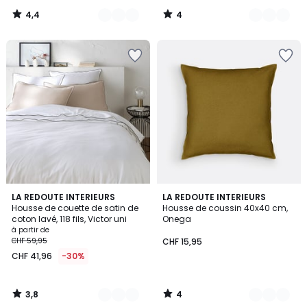
4,4
4
/
/
5
5
3,8
4
11
LA REDOUTE INTERIEURS
9
LA REDOUTE INTERIEURS
/ 5
/
Housse de couette de satin de
Housse de coussin 40x40 cm,
Couleurs
Couleurs
5
coton lavé, 118 fils, Victor uni
Onega
à partir de
CHF 59,95
CHF 15,95
CHF 41,96
-30%
3,8
4
/
/