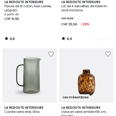
4,6
4,4
LA REDOUTE INTERIEURS
14
LA REDOUTE INTERIEURS
/ 5
/ 5
Parure de lit coton, taie carrée,
Lot de 4 serviettes de table lin
Couleurs
Leopold
lavé Victorine
à partir de
CHF 31,95
CHF 31,95
CHF 25,56
-20%
4,6
4,4
/
/
5
5
Les Irrésistibles
4,9
5
2
LA REDOUTE INTERIEURS
LA REDOUTE INTERIEURS
/ 5
/
Carafe verre strié, Stria
Vase en verre ambré H18 cm,
Couleurs
5
Fauvita