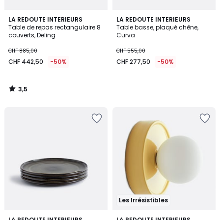
3,5
LA REDOUTE INTERIEURS
LA REDOUTE INTERIEURS
/ 5
Table de repas rectangulaire 8
Table basse, plaqué chêne,
couverts, Deling
Curva
CHF 885,00
CHF 555,00
CHF 442,50
-50%
CHF 277,50
-50%
3,5
/
5
Les Irrésistibles
4,9
LA REDOUTE INTERIEURS
LA REDOUTE INTERIEURS