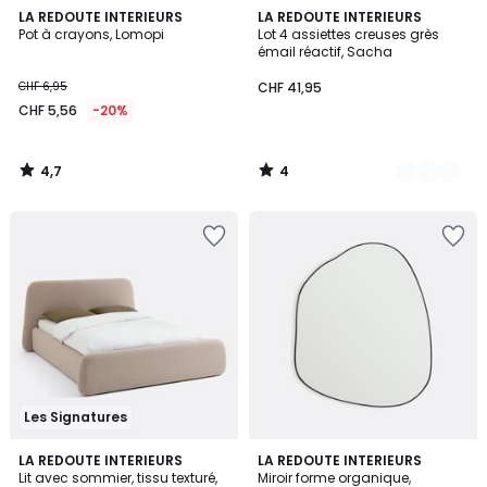
4,7
4
LA REDOUTE INTERIEURS
3
LA REDOUTE INTERIEURS
/ 5
/
Pot à crayons, Lomopi
Lot 4 assiettes creuses grès
Couleurs
5
émail réactif, Sacha
CHF 6,95
CHF 41,95
CHF 5,56
-20%
4,7
4
/
/
5
5
Les Signatures
4
4,5
LA REDOUTE INTERIEURS
2
LA REDOUTE INTERIEURS
/
/ 5
Lit avec sommier, tissu texturé,
Miroir forme organique,
Couleurs