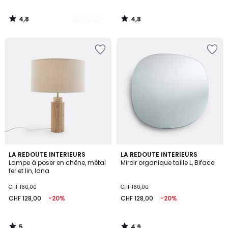
4,8
4,8
/
/
5
5
5
4,9
LA REDOUTE INTERIEURS
LA REDOUTE INTERIEURS
/
/ 5
Lampe à poser en chêne, métal
Miroir organique taille L, Biface
5
fer et lin, Idna
CHF 160,00
CHF 160,00
CHF 128,00
-20%
CHF 128,00
-20%
5
4,9