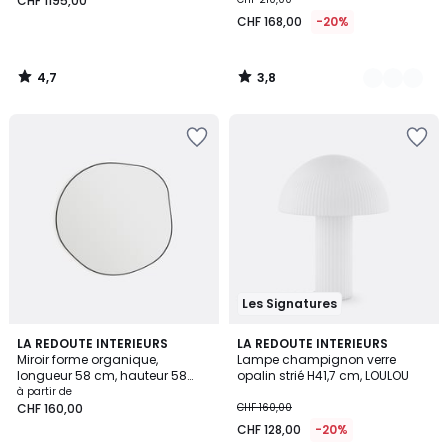
CHF 1195,00
CHF 168,00
-20%
4,7
3,8
/
/
5
5
Les Signatures
4,8
4,8
2
LA REDOUTE INTERIEURS
LA REDOUTE INTERIEURS
/ 5
/ 5
Miroir forme organique,
Lampe champignon verre
Couleurs
longueur 58 cm, hauteur 58
opalin strié H41,7 cm, LOULOU
cm, ORNICA
à partir de
CHF 160,00
CHF 160,00
CHF 128,00
-20%