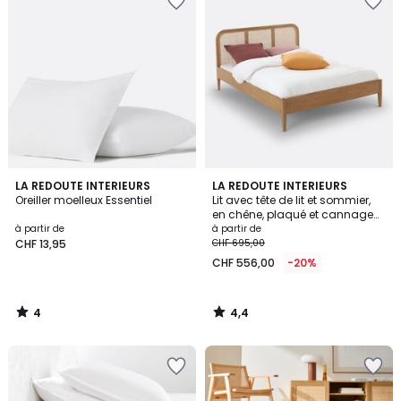
4
4,4
LA REDOUTE INTERIEURS
LA REDOUTE INTERIEURS
/
/ 5
Oreiller moelleux Essentiel
Lit avec tête de lit et sommier,
5
en chêne, plaqué et cannage
de rotin, MADARA
à partir de
à partir de
CHF 13,95
CHF 695,00
CHF 556,00
-20%
4
4,4
/
/
5
5