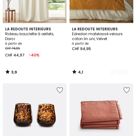
3,9
4,1
LA REDOUTE INTERIEURS
7
LA REDOUTE INTERIEURS
/ 5
/ 5
Rideau bouclette à œillets,
Edredon matelassé velours
Couleurs
Darci
coton lin uni, Velvet
à partir de
à partir de
CHF 74,95
CHF 94,95
CHF 44,97
-40%
3,9
4,1
/
/
5
5