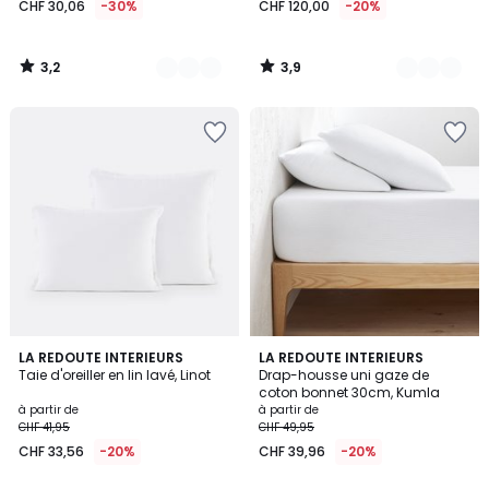
CHF 30,06
-30%
CHF 120,00
-20%
3,2
3,9
/
/
5
5
4,4
4
21
LA REDOUTE INTERIEURS
17
LA REDOUTE INTERIEURS
/ 5
/
Taie d'oreiller en lin lavé, Linot
Drap-housse uni gaze de
Couleurs
Couleurs
5
coton bonnet 30cm, Kumla
à partir de
à partir de
CHF 41,95
CHF 49,95
CHF 33,56
-20%
CHF 39,96
-20%