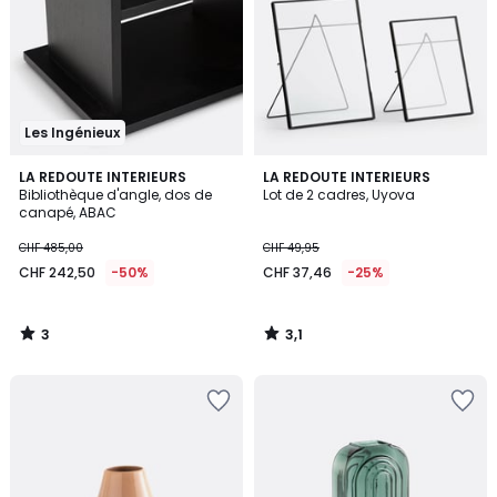
Les Ingénieux
3
3,1
LA REDOUTE INTERIEURS
LA REDOUTE INTERIEURS
/
/
Bibliothèque d'angle, dos de
Lot de 2 cadres, Uyova
5
5
canapé, ABAC
CHF
CHF 485,00
CHF 49,95
242,50
CHF 242,50
-50%
CHF 37,46
-25%
au
lieu
de
3
3,1
CHF
/
/
5
5
485,00
50%
de
réduction
appliquée.