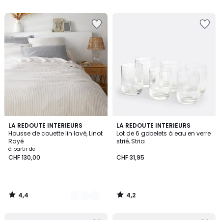
5
5
4,4
4,2
3
LA REDOUTE INTERIEURS
LA REDOUTE INTERIEURS
/ 5
/ 5
Housse de couette lin lavé, Linot
Lot de 6 gobelets à eau en verre
Couleurs
Rayé
strié, Stria
à partir de
CHF 130,00
CHF 31,95
4,4
4,2
/
/
5
5