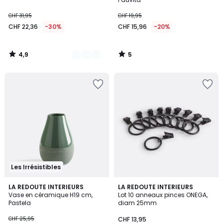
CHF 31,95
CHF 19,95
CHF 22,36
-30%
CHF 15,96
-20%
4,9
5
/
/
5
5
Les Irrésistibles
4,5
4,6
3
LA REDOUTE INTERIEURS
2
LA REDOUTE INTERIEURS
/ 5
/ 5
Vase en céramique H19 cm,
Lot 10 anneaux pinces ONEGA,
Couleurs
Couleurs
Pastela
diam 25mm
CHF 25,95
CHF 13,95