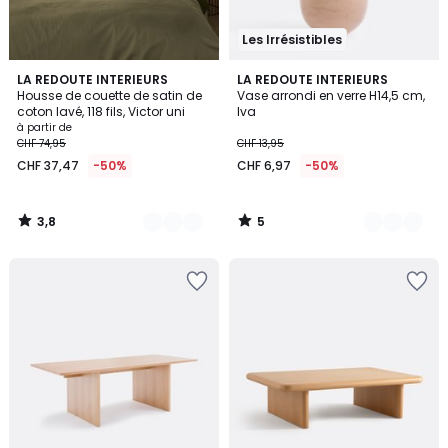
Les Irrésistibles
3,8
5
2
LA REDOUTE INTERIEURS
2
LA REDOUTE INTERIEURS
/ 5
/
Housse de couette de satin de
Vase arrondi en verre H14,5 cm,
Couleurs
Couleurs
5
coton lavé, 118 fils, Victor uni
Iva
à partir de
CHF 74,95
CHF 13,95
CHF 37,47
-50%
CHF 6,97
-50%
3,8
5
/
/
5
5