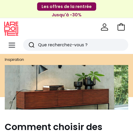
Les offres de la rentrée
Jusqu'à -30%
Aller
au
La
panie
Redoute
Menu
Rechercher
Derniers
Inspiration
articles
vus
Comment choisir des