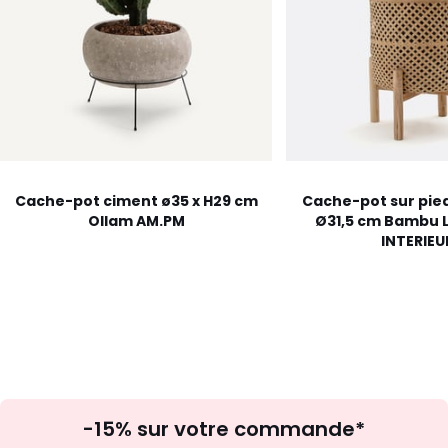
Cache-pot ciment ø35 x H29 cm
Cache-pot sur pi
Ollam AM.PM
Ø31,5 cm Bambu 
INTERIEU
Inscription
-15% sur votre commande*
à