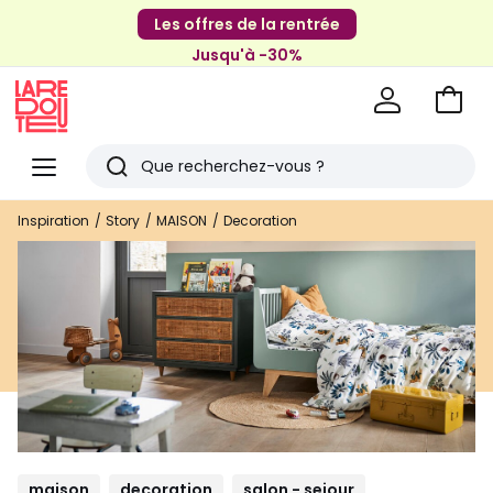
Les offres de la rentrée
Jusqu'à -30%
Aller
au
La
panie
Redoute
Menu
Rechercher
Derniers
Inspiration
Story
MAISON
Decoration
articles
vus
maison
decoration
salon - sejour