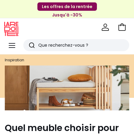
Les offres de la rentrée
Jusqu'à -30%
Aller
au
La
panie
Redoute
Menu
Rechercher
Derniers
Inspiration
articles
vus
Quel meuble choisir pour