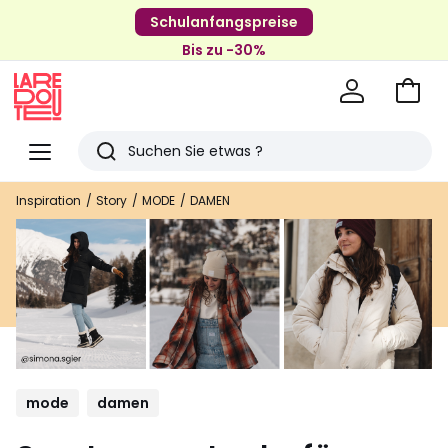
Schulanfangspreise
Bis zu -30%
Zum
Ware
La
Redoute
Menü
Suchen
Zuletzt
Inspiration
Story
MODE
DAMEN
angesehenen
Artikel
mode
damen