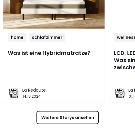
home
schlafzimmer
wellnes
Was ist eine Hybridmatratze?
LCD, LE
Was sin
zwisch
La Redoute,
La
14.10.2024
01.
Weitere Storys ansehen