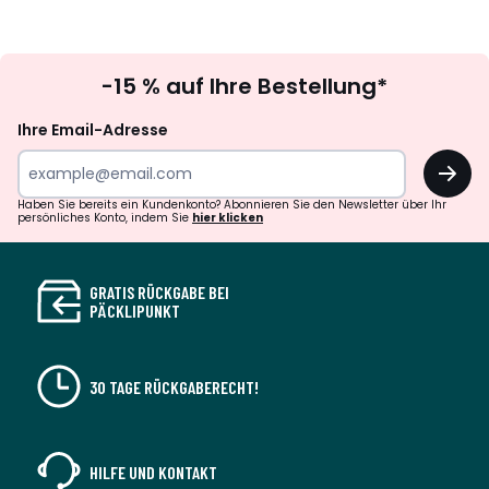
Newsletter
-15 % auf Ihre Bestellung*
abonnieren
Ihre Email-Adresse
OK
Haben Sie bereits ein Kundenkonto? Abonnieren Sie den Newsletter über Ihr
persönliches Konto, indem Sie
hier klicken
GRATIS RÜCKGABE BEI
PÄCKLIPUNKT
30 TAGE RÜCKGABERECHT!
HILFE UND KONTAKT