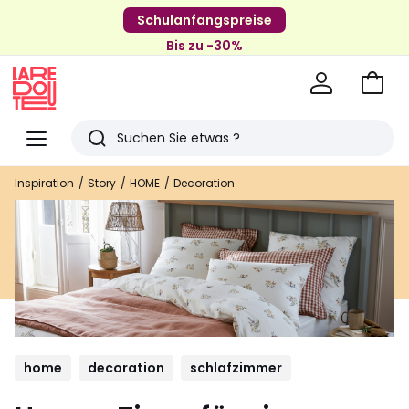
Schulanfangspreise
Bis zu -30%
Zum
Ware
La
Redoute
Menü
Suchen
Zuletzt
Inspiration
Story
HOME
Decoration
angesehenen
Artikel
home
decoration
schlafzimmer