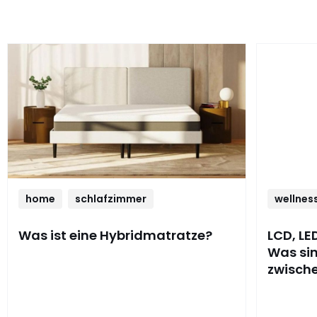
home
schlafzimmer
wellnes
Was ist eine Hybridmatratze?
LCD, LE
Was sin
zwisch