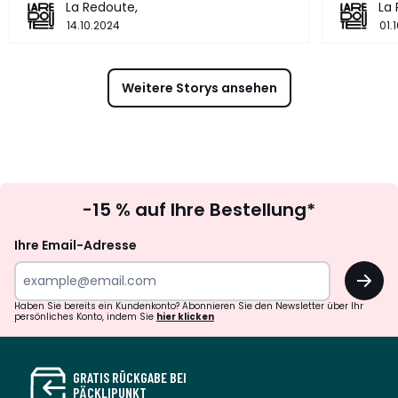
La Redoute,
La
14.10.2024
01.
Weitere Storys ansehen
Newsletter
-15 % auf Ihre Bestellung*
abonnieren
Ihre Email-Adresse
OK
Haben Sie bereits ein Kundenkonto? Abonnieren Sie den Newsletter über Ihr
persönliches Konto, indem Sie
hier klicken
GRATIS RÜCKGABE BEI
PÄCKLIPUNKT