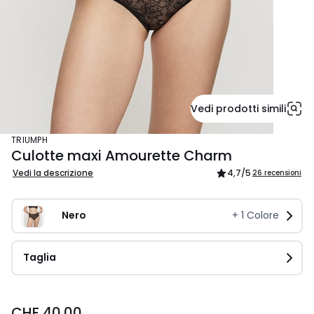
Vedi prodotti simili
TRIUMPH
Culotte maxi Amourette Charm
Vedi la descrizione
4,7
/5
26 recensioni
Nero 
+
1
Colore
Taglia
CHF
CHF 40.00
40.00.