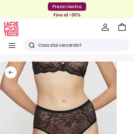
Prezzi rientro
Fino al -30%
Vai
al
La
carrel
Redoute
Menu
Ricerca
Ultimi
articoli
visti