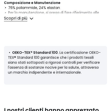
Composizione e Manutenzione
• 76% poliammide, 24% elastan
• Per la manutenzione, si prega di fare riferimento alle
indicazioni riportate sull'etichetta del prodotto
Scopri di più
Scheda prodotto relativa alle qualità e caratteristiche
ambientali
• Origine della fabbricazione (tessitura, tintura, stampa):
Cina, Turchia, Germania, Thailandia
•
OEKO-TEX® Standard 100
. La certificazione OEKO-
• Fabbricazione: Marocco, Vietnam
TEX® Standard 100 garantisce che i prodotti tessili
• Rilascia le microfibre di plastica nell'ambiente durante il
siano stati sottoposti a rigorosi controlli per verificare
lavaggio.
l'assenza di sostanze nocive per la salute, attraverso
Ultimo aggiornamento delle informazioni: 02/04/2026
un marchio indipendente e internazionale.
Colori
Nero , Vaniglia
Taglia
38 (FR) - 36 (CH), 40 (FR) - 38 (CH), 42 (FR) - 40
(CH), 44 (FR) - 42 (CH), 46 (FR) - 44 (CH), 48 (FR) - 46
(CH)
I nostri clienti hanno apprezzato