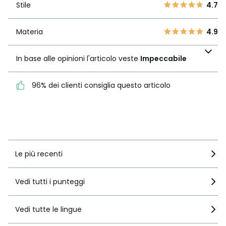
2
Stile
4.7
0
1
1
Materia
4.9
Materia
4.9
In base alle opinioni
l'articolo veste
In base alle opinioni l'articolo veste
Impeccabile
Impeccabile
96% dei clienti consiglia questo articolo
96% dei clienti consiglia
questo articolo
Vedi i dettagli delle recensioni
Le più recenti
Vedi tutti i punteggi
Vedi tutte le lingue