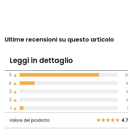
Ultime recensioni su questo articolo
4.7
Leggi in dettaglio
(26)
di media tenendo
5
21
conto di tutti i
4
4
paesi
3
0
Recensione 100% verificata,
2
0
La Redoute si impegna
1
1
Valore del
5
21
4.7
prodotto
4
4
Valore del prodotto
4.7
3
0
Stile
4.7