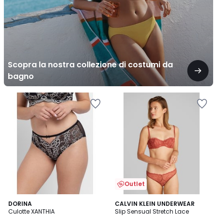
da
bagno
Scopra la nostra collezione di costumi da
bagno
Outlet
5
DORINA
2
CALVIN KLEIN UNDERWEAR
/
Culotte XANTHIA
Slip Sensual Stretch Lace
Colori