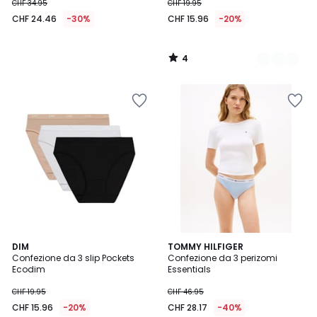
CHF 34.95
CHF 19.95
CHF 24.46
-30%
CHF 15.96
-20%
4
/
5
4.1
5
DIM
TOMMY HILFIGER
/ 5
Confezione da 3 slip Pockets
Confezione da 3 perizomi
Colori
Ecodim
Essentials
CHF 19.95
CHF 46.95
CHF 15.96
-20%
CHF 28.17
-40%