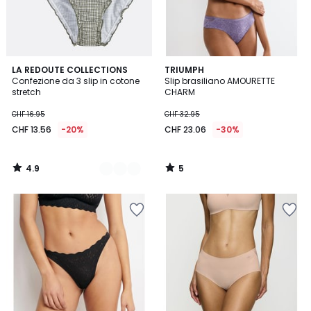
4.9
5
2
LA REDOUTE COLLECTIONS
TRIUMPH
/ 5
/
Confezione da 3 slip in cotone
Slip brasiliano AMOURETTE
Colori
5
stretch
CHARM
CHF 16.95
CHF 32.95
CHF 13.56
-20%
CHF 23.06
-30%
4.9
5
/
/
5
5