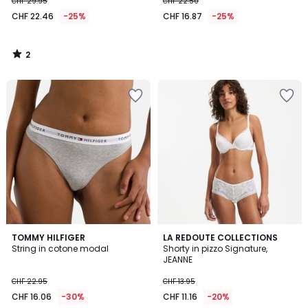
CHF 29.95
CHF 22.50
CHF 22.46
-25%
CHF 16.87
-25%
2
/
5
4.5
TOMMY HILFIGER
4
LA REDOUTE COLLECTIONS
/ 5
String in cotone modal
Shorty in pizzo Signature,
Colori
JEANNE
CHF 22.95
CHF 13.95
CHF 16.06
-30%
CHF 11.16
-20%