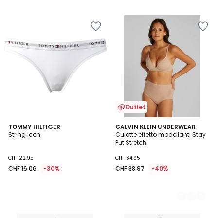
/
5
Outlet
TOMMY HILFIGER
2
CALVIN KLEIN UNDERWEAR
String Icon
Culotte effetto modellanti Stay
Colori
Put Stretch
CHF 22.95
CHF 64.95
CHF 16.06
-30%
CHF 38.97
-40%