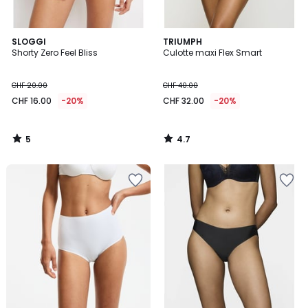
5
4.7
SLOGGI
TRIUMPH
/
/ 5
Shorty Zero Feel Bliss
Culotte maxi Flex Smart
5
CHF 20.00
CHF 40.00
CHF 16.00
-20%
CHF 32.00
-20%
5
4.7
/
/
5
5