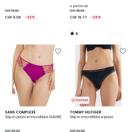
5
a partire da
CHF 13.95
CHF 43.95
CHF 9.06
-35%
CHF 19.77
-55%
5
/
5
Outlet
SANS COMPLEXE
TOMMY HILFIGER
Slip in pizzo e microfibra ISAURE
Slip in microfibra e pizzo
CHF 35.00
CHF 32.95