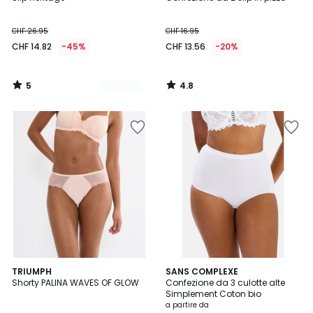
Colori
5
CHF 26.95
CHF 16.95
CHF 14.82
-45%
CHF 13.56
-20%
5
4.8
/
/
5
5
4
TRIUMPH
4
SANS COMPLEXE
/
Shorty PALINA WAVES OF GLOW
Confezione da 3 culotte alte
Colori
5
Simplement Coton bio
a partire da