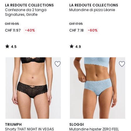
4.5
4.9
LA REDOUTE COLLECTIONS
LA REDOUTE COLLECTIONS
/ 5
/ 5
Confezione da 2 tanga
Mutandine di pizzo Léonie
Signatures, Girofle
CHF 19.95
CHF 17.95
CHF 11.97
-40%
CHF 7.18
-60%
4.5
4.9
/
/
5
5
TRIUMPH
4
SLOGGI
Shorty THAT NIGHT IN VEGAS
Mutandine hipster ZERO FEEL
Colori