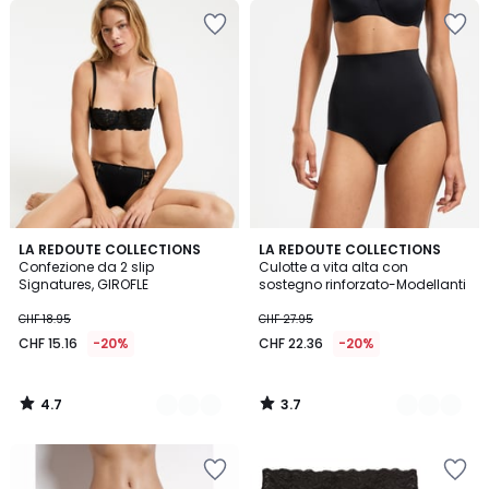
4.7
3.7
3
LA REDOUTE COLLECTIONS
2
LA REDOUTE COLLECTIONS
/ 5
/ 5
Confezione da 2 slip
Culotte a vita alta con
Colori
Colori
Signatures, GIROFLE
sostegno rinforzato-Modellanti
CHF 18.95
CHF 27.95
CHF 15.16
-20%
CHF 22.36
-20%
4.7
3.7
/
/
5
5