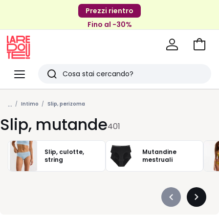
Prezzi rientro
Fino al -30%
Vai
al
La
carrel
Redoute
Menu
Ricerca
Ultimi
...
articoli
Intimo
Slip, perizoma
Slip, mutande
visti
401
Slip, culotte,
Mutandine
string
mestruali
Précédent
Suivan
-
-