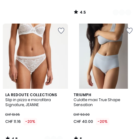
4.5
/
5
4.8
5
5
LA REDOUTE COLLECTIONS
TRIUMPH
/ 5
/
Slip in pizzo e microfibra
Culotte maxi True Shape
Colori
5
Signature, JEANNE
Sensation
CHF 13.95
CHF 50.00
CHF 11.16
-20%
CHF 40.00
-20%
4.8
5