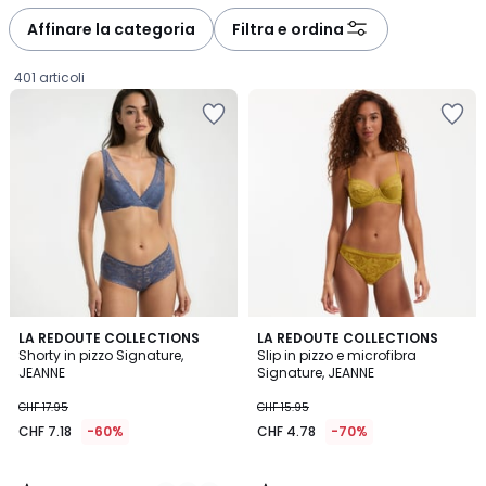
défiler
défiler
à
à
Affinare la categoria
Filtra e ordina
gauche
droite
401 articoli
4.5
4.8
2
LA REDOUTE COLLECTIONS
LA REDOUTE COLLECTIONS
/ 5
/ 5
Shorty in pizzo Signature,
Slip in pizzo e microfibra
Colori
JEANNE
Signature, JEANNE
CHF
CHF 17.95
CHF 15.95
7.18
CHF 7.18
-60%
CHF 4.78
-70%
invece
di
CHF