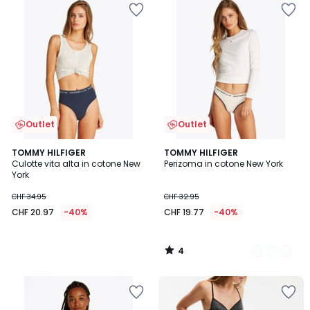
Outlet
Outlet
4
TOMMY HILFIGER
2
TOMMY HILFIGER
/
Culotte vita alta in cotone New
Perizoma in cotone New York
Colori
5
York
CHF 34.95
CHF 32.95
CHF 20.97
-40%
CHF 19.77
-40%
4
/
5