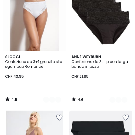
4.5
4.6
2
SLOGGI
2
ANNE WEYBURN
/ 5
/ 5
Confezione da 3+1 gratuito slip
Confezione da 3 slip con larga
Colori
Colori
sgambati Romance
banda in pizzo
CHF 43.95
CHF 21.95
4.5
4.6
/
/
5
5