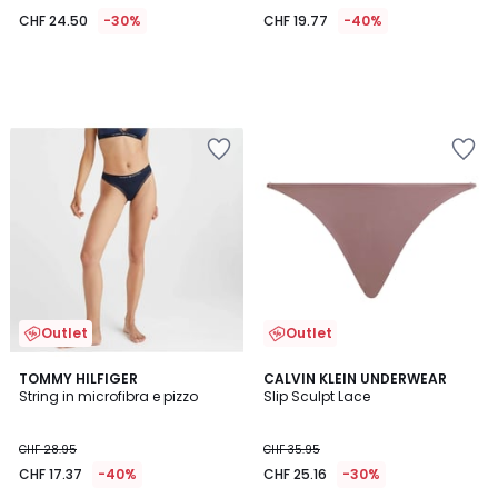
CHF 24.50
-30%
CHF 19.77
-40%
Outlet
Outlet
TOMMY HILFIGER
CALVIN KLEIN UNDERWEAR
String in microfibra e pizzo
Slip Sculpt Lace
CHF 28.95
CHF 35.95
CHF 17.37
-40%
CHF 25.16
-30%