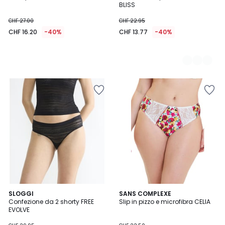
BLISS
CHF 27.00
CHF 22.95
CHF 16.20
-40%
CHF 13.77
-40%
2
SLOGGI
SANS COMPLEXE
/
Confezione da 2 shorty FREE
Slip in pizzo e microfibra CELIA
5
EVOLVE