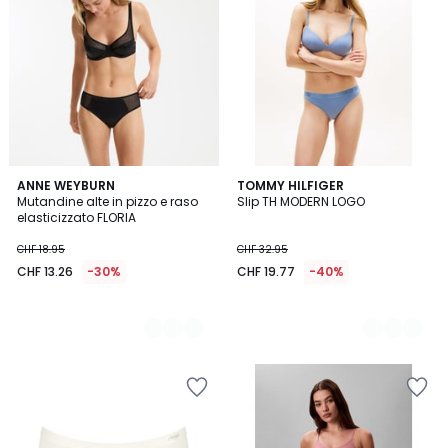
2
ANNE WEYBURN
2
TOMMY HILFIGER
Mutandine alte in pizzo e raso
Slip TH MODERN LOGO
Colori
Colori
elasticizzato FLORIA
CHF 18.95
CHF 32.95
CHF 13.26
-30%
CHF 19.77
-40%