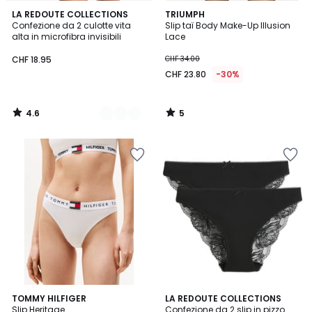
4.6
5
3
LA REDOUTE COLLECTIONS
TRIUMPH
/ 5
/
Confezione da 2 culotte vita
Slip taï Body Make-Up Illusion
Colori
5
alta in microfibra invisibili
Lace
CHF 18.95
CHF 34.00
CHF 23.80
-30%
4.6
5
/
/
5
5
5
4.8
3
TOMMY HILFIGER
LA REDOUTE COLLECTIONS
/
/ 5
Slip Heritage
Confezione da 2 slip in pizzo