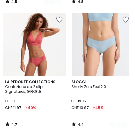
4.5
4.8
17.95
/
/
5
5
60%
di
riduzione
applicata.
4.7
4.4
LA REDOUTE COLLECTIONS
3
SLOGGI
/ 5
/ 5
Confezione da 2 slip
Shorty Zero Feel 2.0
Colori
Signatures, GIROFLE
CHF 19.95
CHF 19.95
CHF 11.97
-40%
CHF 10.97
-45%
4.7
4.4
/
/
5
5