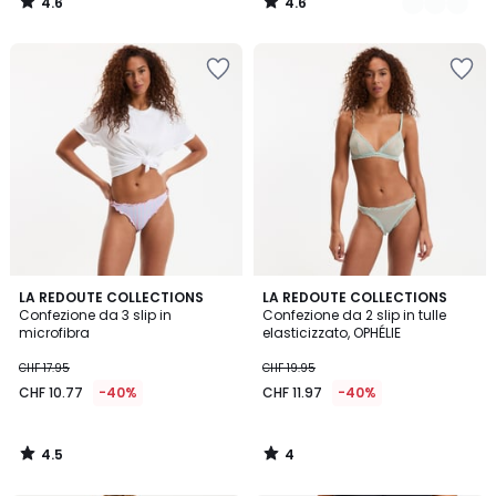
4.6
4.6
/
/
5
5
4.5
4
LA REDOUTE COLLECTIONS
LA REDOUTE COLLECTIONS
/ 5
/
Confezione da 3 slip in
Confezione da 2 slip in tulle
5
microfibra
elasticizzato, OPHÉLIE
CHF 17.95
CHF 19.95
CHF 10.77
-40%
CHF 11.97
-40%
4.5
4
/
/
5
5