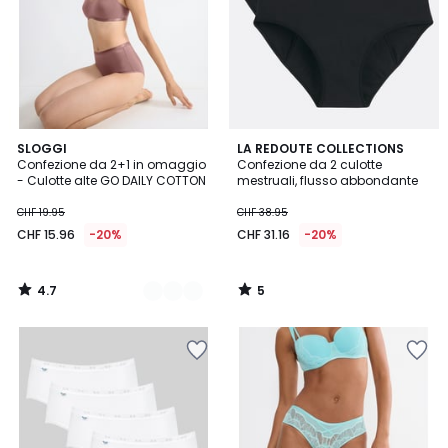
4.7
5
3
SLOGGI
LA REDOUTE COLLECTIONS
/ 5
/
Confezione da 2+1 in omaggio
Confezione da 2 culotte
Colori
5
- Culotte alte GO DAILY COTTON
mestruali, flusso abbondante
CHF 19.95
CHF 38.95
CHF 15.96
-20%
CHF 31.16
-20%
4.7
5
/
/
5
5