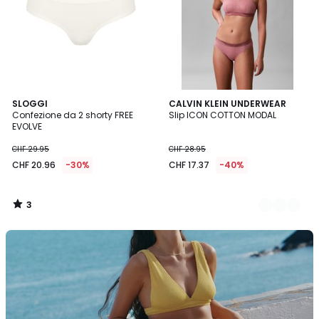
3
SLOGGI
2
CALVIN KLEIN UNDERWEAR
/
Confezione da 2 shorty FREE
Slip ICON COTTON MODAL
Colori
5
EVOLVE
CHF 29.95
CHF 28.95
CHF 20.96
-30%
CHF 17.37
-40%
3
/
5
Scopra
la
nostra
collezione
di
costumi