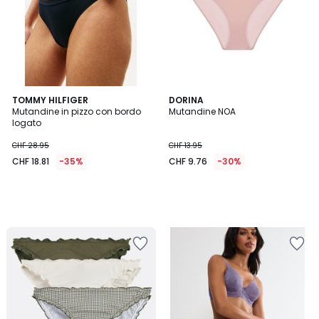
TOMMY HILFIGER
DORINA
Mutandine in pizzo con bordo
Mutandine NOA
logato
CHF 28.95
CHF 13.95
CHF 18.81
-35%
CHF 9.76
-30%