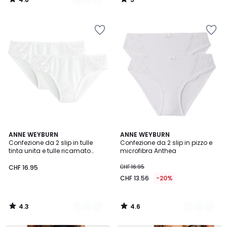
/
/
5
5
4.3
4.6
5
ANNE WEYBURN
6
ANNE WEYBURN
/ 5
/ 5
Confezione da 2 slip in tulle
Confezione da 2 slip in pizzo e
Colori
Colori
tinta unita e tulle ricamato
microfibra Anthea
Lyssa
CHF 16.95
CHF 16.95
CHF 13.56
-20%
4.3
4.6
/
/
5
5