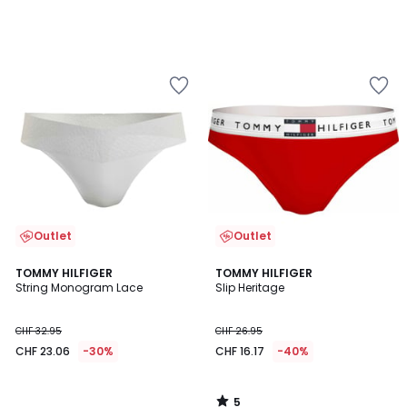
Outlet
Outlet
5
TOMMY HILFIGER
TOMMY HILFIGER
/
String Monogram Lace
Slip Heritage
5
CHF 32.95
CHF 26.95
CHF 23.06
-30%
CHF 16.17
-40%
5