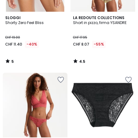
5
4.5
SLOGGI
LA REDOUTE COLLECTIONS
/
/ 5
Shorty Zero Feel Bliss
Short in pizzo, firma YSANDRE
5
CHF 19.00
CHF 17.95
CHF 11.40
-40%
CHF 8.07
-55%
5
4.5
/
/
5
5