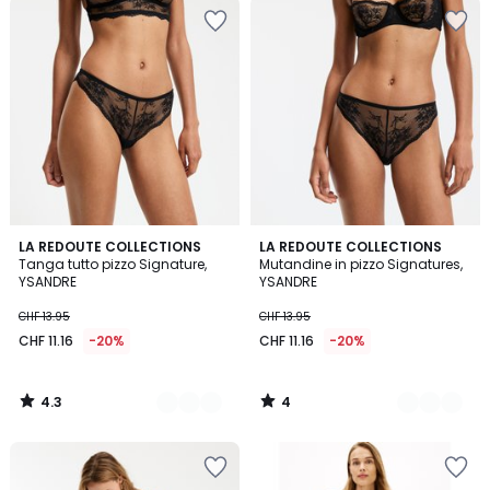
4.3
4
3
LA REDOUTE COLLECTIONS
2
LA REDOUTE COLLECTIONS
/ 5
/
Tanga tutto pizzo Signature,
Mutandine in pizzo Signatures,
Colori
Colori
5
YSANDRE
YSANDRE
CHF 13.95
CHF 13.95
CHF 11.16
-20%
CHF 11.16
-20%
4.3
4
/
/
5
5