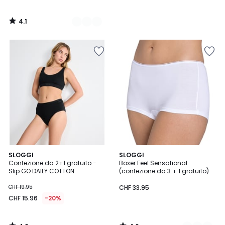
4.1
/
5
4.6
4.6
SLOGGI
3
SLOGGI
/ 5
/ 5
Confezione da 2+1 gratuito -
Boxer Feel Sensational
Colori
Slip GO DAILY COTTON
(confezione da 3 + 1 gratuito)
CHF 19.95
CHF 33.95
CHF 15.96
-20%