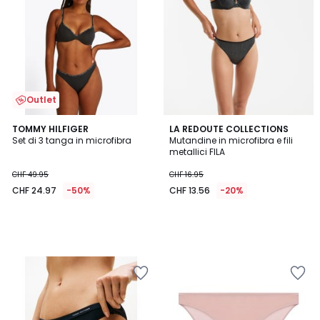
Outlet
TOMMY HILFIGER
LA REDOUTE COLLECTIONS
Set di 3 tanga in microfibra
Mutandine in microfibra e fili
metallici FILA
CHF 49.95
CHF 16.95
CHF 24.97
-50%
CHF 13.56
-20%