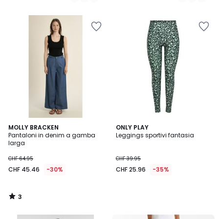
/
5
3
MOLLY BRACKEN
ONLY PLAY
/
Pantaloni in denim a gamba
Leggings sportivi fantasia
5
larga
CHF 64.95
CHF 39.95
CHF 45.46
-30%
CHF 25.96
-35%
3
/
5