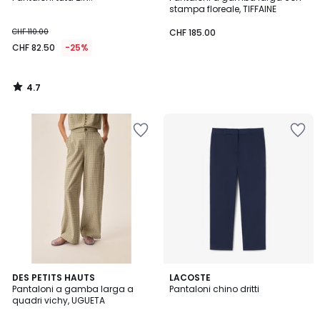
stampa floreale, TIFFAINE
CHF 110.00
CHF 185.00
CHF 82.50
-25%
4.7
/
5
DES PETITS HAUTS
LACOSTE
Pantaloni a gamba larga a
Pantaloni chino dritti
quadri vichy, UGUETA