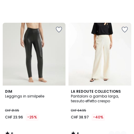
5
5
DIM
2
LA REDOUTE COLLECTIONS
/
/
Leggings in similpelle
Pantaloni a gamba larga,
Colori
5
5
tessuto effetto crespo
CHF 31.95
CHF 64.95
CHF 23.96
-25%
CHF 38.97
-40%
5
5