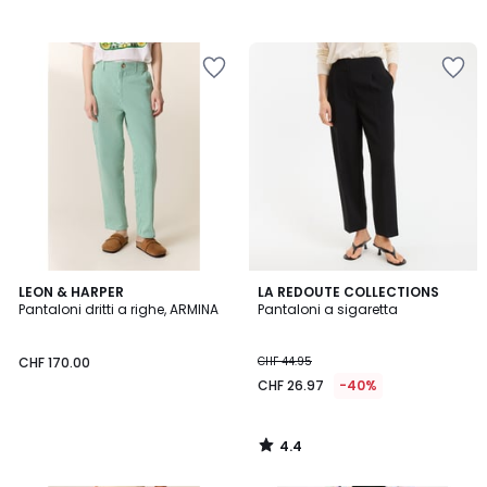
4.4
LEON & HARPER
LA REDOUTE COLLECTIONS
/ 5
Pantaloni dritti a righe, ARMINA
Pantaloni a sigaretta
CHF 170.00
CHF 44.95
CHF 26.97
-40%
4.4
/
5