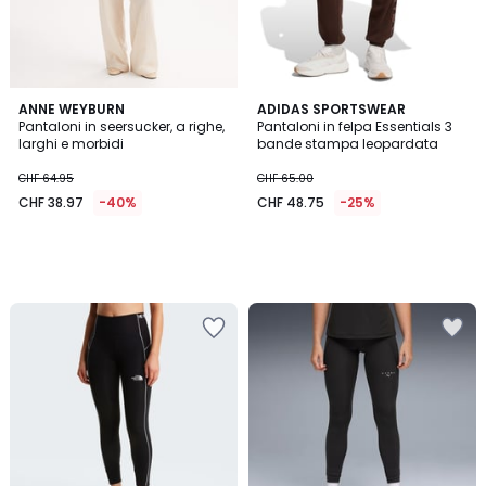
ANNE WEYBURN
ADIDAS SPORTSWEAR
Pantaloni in seersucker, a righe,
Pantaloni in felpa Essentials 3
larghi e morbidi
bande stampa leopardata
CHF 64.95
CHF 65.00
CHF 38.97
-40%
CHF 48.75
-25%