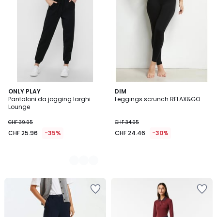
2
ONLY PLAY
DIM
Pantaloni da jogging larghi
Leggings scrunch RELAX&GO
Colori
Lounge
CHF 39.95
CHF 34.95
CHF 25.96
-35%
CHF 24.46
-30%