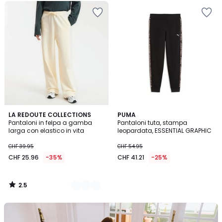
2.5
2
LA REDOUTE COLLECTIONS
PUMA
/ 5
Pantaloni in felpa a gamba
Pantaloni tuta, stampa
Colori
larga con elastico in vita
leopardata, ESSENTIAL GRAPHIC
CHF 39.95
CHF 54.95
CHF 25.96
-35%
CHF 41.21
-25%
2.5
/
5
Il
nostro