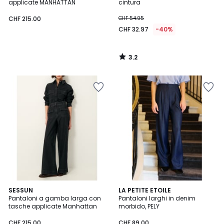
applicate MANHATTAN
cintura
CHF 215.00
CHF 54.95
CHF 32.97
-40%
3.2
/
5
SESSUN
LA PETITE ETOILE
Pantaloni a gamba larga con
Pantaloni larghi in denim
tasche applicate Manhattan
morbido, PELY
CHF 215.00
CHF 89.00