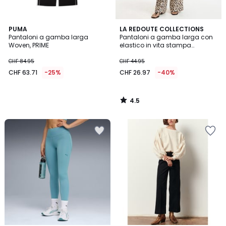
4.5
PUMA
LA REDOUTE COLLECTIONS
/ 5
Pantaloni a gamba larga
Pantaloni a gamba larga con
Woven, PRIME
elastico in vita stampa
leopardata
CHF 84.95
CHF 44.95
CHF 63.71
-25%
CHF 26.97
-40%
4.5
/
5