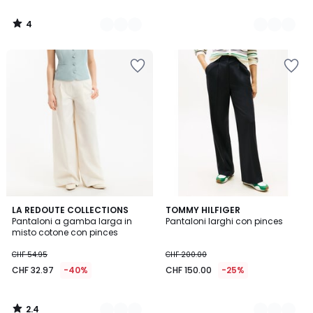
4
/
5
2.4
3
LA REDOUTE COLLECTIONS
2
TOMMY HILFIGER
/ 5
Pantaloni a gamba larga in
Pantaloni larghi con pinces
Colori
Colori
misto cotone con pinces
CHF 54.95
CHF 200.00
CHF 32.97
-40%
CHF 150.00
-25%
2.4