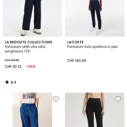
4.3
LA REDOUTE COLLECTIONS
LACOSTE
/ 5
Pantaloni dritti vita alta,
Pantaloni tuta sportiva in pile
lunghezza 7/8
CHF 54.95
CHF 140.00
CHF 30.22
-45%
4.3
/
5