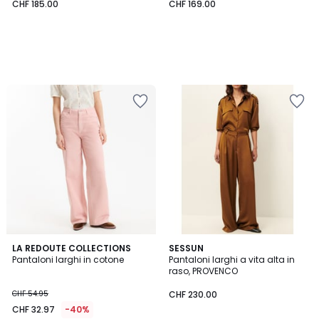
CHF 185.00
CHF 169.00
4.3
2
LA REDOUTE COLLECTIONS
SESSUN
/ 5
Pantaloni larghi in cotone
Pantaloni larghi a vita alta in
Colori
raso, PROVENCO
CHF 54.95
CHF 230.00
CHF 32.97
-40%