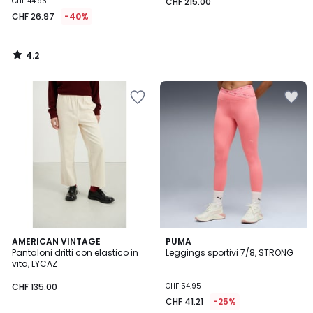
CHF 44.95
CHF 215.00
CHF 26.97
-40%
4.2
/
5
AMERICAN VINTAGE
PUMA
Pantaloni dritti con elastico in
Leggings sportivi 7/8, STRONG
vita, LYCAZ
CHF 135.00
CHF 54.95
CHF 41.21
-25%