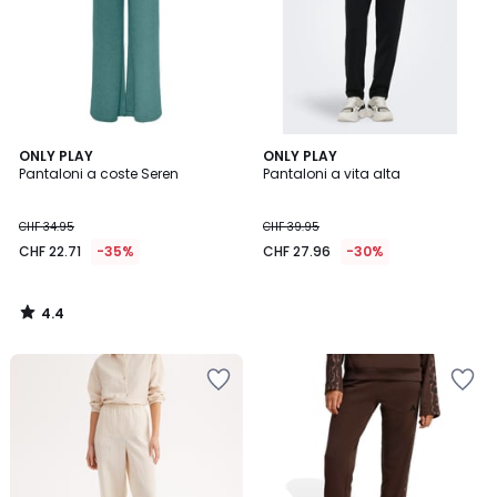
4.4
ONLY PLAY
ONLY PLAY
/ 5
Pantaloni a coste Seren
Pantaloni a vita alta
CHF 34.95
CHF 39.95
CHF 22.71
-35%
CHF 27.96
-30%
4.4
/
5