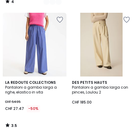
4
54.95
/
5
40%
di
riduzione
applicata.
3.5
LA REDOUTE COLLECTIONS
DES PETITS HAUTS
/ 5
Pantaloni a gamba larga a
Pantaloni a gamba larga con
righe, elastico in vita
pinces, Loulou 2
CHF 54.95
CHF 185.00
CHF 27.47
-50%
3.5
/
5