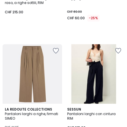
raso, a righe sottili, RIM
CHF 215.00
CHF 80.00
CHF 60.00
-25%
4.2
LA REDOUTE COLLECTIONS
SESSUN
/ 5
Pantaloni larghi a righe, firmati
Pantaloni larghi con cintura
SIMEO
RIM