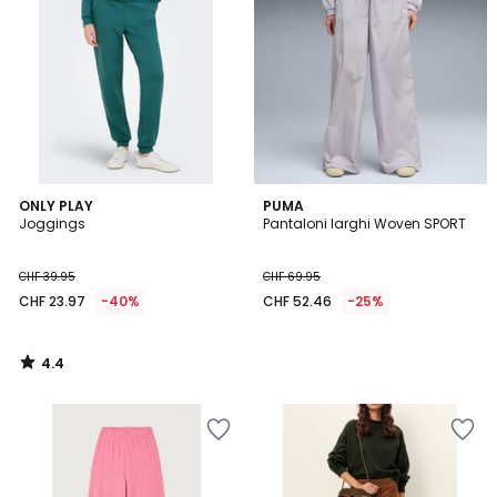
4.4
ONLY PLAY
PUMA
/ 5
Joggings
Pantaloni larghi Woven SPORT
CHF 39.95
CHF 69.95
CHF 23.97
-40%
CHF 52.46
-25%
4.4
/
5