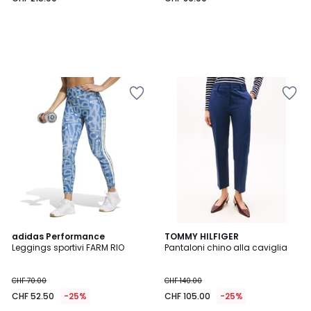
4
2
adidas Performance
2
TOMMY HILFIGER
/
Leggings sportivi FARM RIO
Pantaloni chino alla caviglia
Colori
Colori
5
CHF 70.00
CHF 140.00
CHF 52.50
-25%
CHF 105.00
-25%