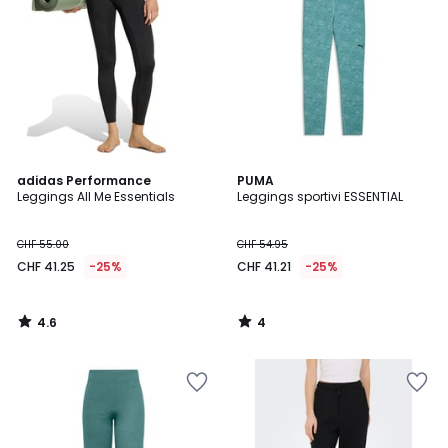
4.6
4
adidas Performance
PUMA
/ 5
/
Leggings All Me Essentials
Leggings sportivi ESSENTIAL
5
CHF 55.00
CHF 54.95
CHF 41.25
-25%
CHF 41.21
-25%
4.6
4
/
/
5
5