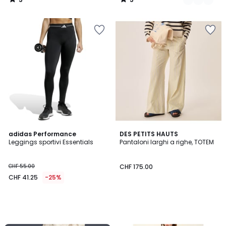
/
/
5
5
adidas Performance
DES PETITS HAUTS
Leggings sportivi Essentials
Pantaloni larghi a righe, TOTEM
CHF 55.00
CHF 175.00
CHF 41.25
-25%