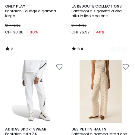
3
3.8
ONLY PLAY
2
LA REDOUTE COLLECTIONS
/
/ 5
Pantaloni Lounge a gamba
Pantaloni a sigaretta a vita
Colori
5
larga
alta in lino e cotone
CHF 42.95
CHF 44.95
CHF 30.06
-30%
CHF 26.97
-40%
3
3.8
/
/
5
5
4.7
ADIDAS SPORTSWEAR
DES PETITS HAUTS
/ 5
Pantaloni tuta Z.N..
Pantaloni a gamba larga con