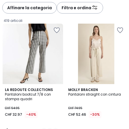
défiler
défiler
à
à
Affinare la categoria
Filtra e ordina
gauche
droite
419 articoli
4
2
LA REDOUTE COLLECTIONS
MOLLY BRACKEN
/
Pantaloni bootcut 7/8 con
Pantaloni straight con cintura
Colori
5
stampa quadri
CHF
CHF 54.95
CHF 74.95
32.97
CHF 32.97
-40%
CHF 52.46
-30%
invece
di
CHF