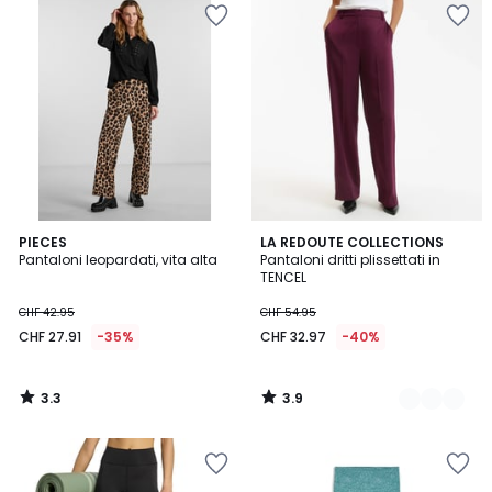
3.3
3.9
PIECES
2
LA REDOUTE COLLECTIONS
/ 5
/ 5
Pantaloni leopardati, vita alta
Pantaloni dritti plissettati in
Colori
TENCEL
CHF 42.95
CHF 54.95
CHF 27.91
-35%
CHF 32.97
-40%
3.3
3.9
/
/
5
5