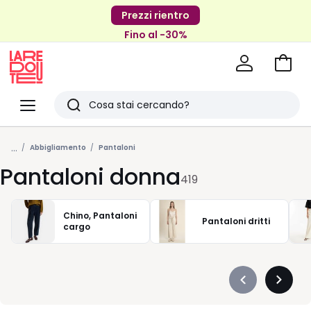
Prezzi rientro
Fino al -30%
Vai
al
La
carrel
Redoute
Menu
Ricerca
Ultimi
...
articoli
Abbigliamento
Pantaloni
Pantaloni donna
visti
419
Chino, Pantaloni
Pantaloni dritti
cargo
Précédent
Suivan
-
-