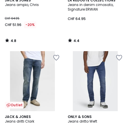
JACK & JONES
LA REDOUTE COLLECTIONS
/ 5
/ 5
Jeans ampio, Chris
Jeans in denim cimosato,
Signature ERWAN
CHF 64.95
CHF 64.95
CHF 51.96
-20%
4.8
4.4
/
/
5
5
Outlet
5
JACK & JONES
ONLY & SONS
/
Jeans dritti Clark
Jeans dritto Weft
5