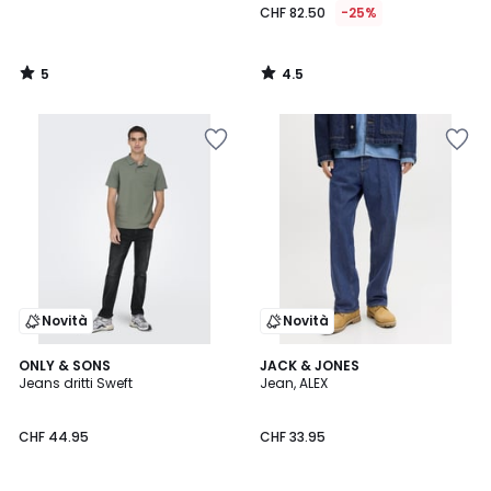
CHF 82.50
-25%
5
4.5
/
/
5
5
Novità
Novità
ONLY & SONS
JACK & JONES
Jeans dritti Sweft
Jean, ALEX
CHF 44.95
CHF 33.95