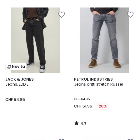
Novità
4.7
JACK & JONES
PETROL INDUSTRIES
/ 5
Jeans, EDDIE
Jeans dritti stretch Russel
CHF 54.95
CHF 64.95
CHF 51.96
-20%
4.7
/
5