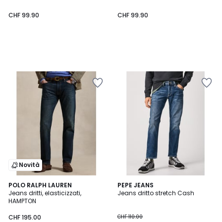
CHF 99.90
CHF 99.90
Novità
5
4.5
POLO RALPH LAUREN
PEPE JEANS
/
/ 5
Jeans dritti, elasticizzati,
Jeans dritto stretch Cash
5
HAMPTON
CHF 195.00
CHF 110.00