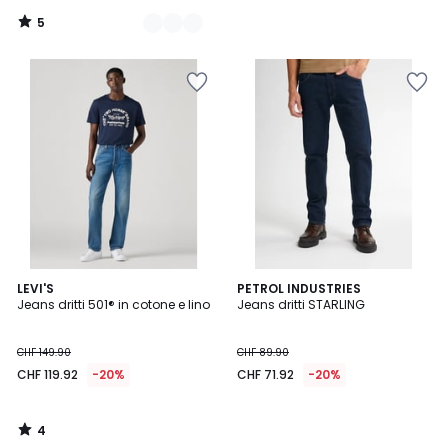
5
/
5
4
LEVI'S
PETROL INDUSTRIES
/
Jeans dritti 501® in cotone e lino
Jeans dritti STARLING
5
CHF 149.90
CHF 89.90
CHF 119.92
-20%
CHF 71.92
-20%
4
/