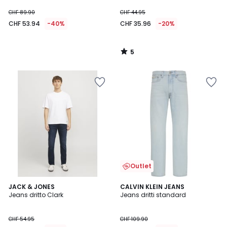
CHF 89.90
CHF 44.95
CHF 53.94
-40%
CHF 35.96
-20%
5
/
5
Outlet
4.7
JACK & JONES
CALVIN KLEIN JEANS
/ 5
Jeans dritto Clark
Jeans dritti standard
CHF 54.95
CHF 109.90