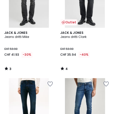
Outlet
3
4
JACK & JONES
JACK & JONES
/
/
Jeans dritti Mike
Jeans dritti Clark
5
5
CHF 59.90
CHF 59.90
CHF 41.93
-30%
CHF 35.94
-40%
3
4
/
/
5
5