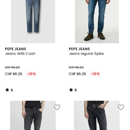
5
5
PEPE JEANS
PEPE JEANS
/
/
Jeans dritti Cash
Jeans regular Spike
5
5
CHF 115.00
CHF 115.00
CHF 86.25
-25%
CHF 86.25
-25%
5
5
/
/
5
5