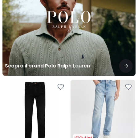
Polo
Ralph
Lauren
Scopra il brand Polo Ralph Lauren
Outlet