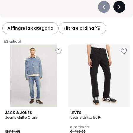
Précédent
Suivan
-
-
défiler
défiler
à
à
Affinare la categoria
Filtra e ordina
gauche
droite
53 articoli
4.8
4.5
JACK & JONES
12
LEVI'S
/ 5
/ 5
Jeans dritto Clark
Jeans dritto 501®
Colori
CHF
a partire da
CHF 54.95
CHF 119.90