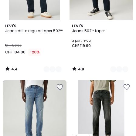
4.4
4.8
2
LEVI'S
2
LEVI'S
/ 5
/ 5
Jeans dritto regular taper 502™
Jeans 502™ taper
Colori
Colori
a partire da
CHF 130.00
CHF 119.90
CHF 104.00
-20%
4.4
4.8
/
/
5
5