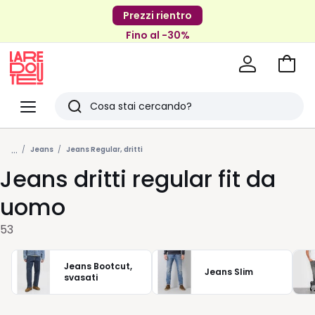
Prezzi rientro
Fino al -30%
Vai
al
La
carrel
Redoute
Menu
Ricerca
Ultimi
...
articoli
Jeans
Jeans Regular, dritti
Jeans dritti regular fit da
visti
uomo
53
Jeans Bootcut,
Jeans Slim
svasati