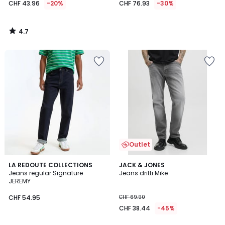
CHF 43.96
-20%
CHF 76.93
-30%
4.7
/
5
Outlet
5
4
LA REDOUTE COLLECTIONS
JACK & JONES
/
Jeans regular Signature
Jeans dritti Mike
Colori
5
JEREMY
CHF 54.95
CHF 69.90
CHF 38.44
-45%