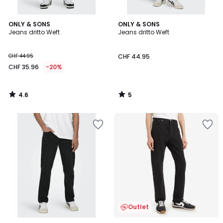
4.6
5
ONLY & SONS
ONLY & SONS
/ 5
/
Jeans dritto Weft
Jeans dritto Weft
5
CHF 44.95
CHF 44.95
CHF 35.96
-20%
4.6
5
/
/
5
5
Outlet