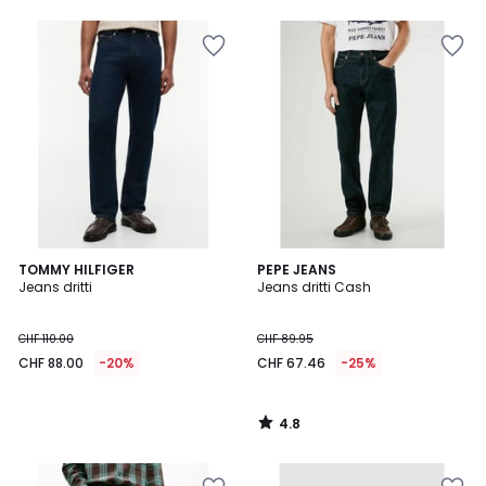
5
4.8
TOMMY HILFIGER
PEPE JEANS
/ 5
Jeans dritti
Jeans dritti Cash
CHF 110.00
CHF 89.95
CHF 88.00
-20%
CHF 67.46
-25%
4.8
/
5