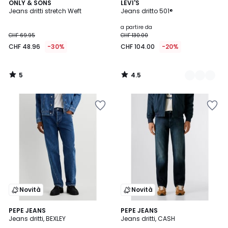
5
4.5
ONLY & SONS
3
LEVI'S
/
/ 5
Jeans dritti stretch Weft
Jeans dritto 501®
Colori
5
a partire da
CHF 69.95
CHF 130.00
CHF 48.96
-30%
CHF 104.00
-20%
5
4.5
/
/
5
5
Novità
Novità
PEPE JEANS
PEPE JEANS
Jeans dritti, BEXLEY
Jeans dritti, CASH