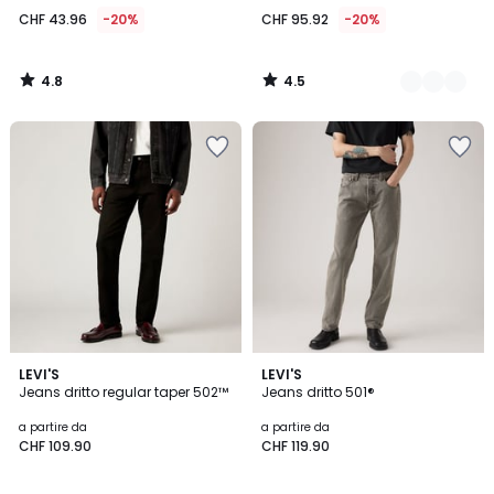
43.96
CHF 43.96
-20%
CHF 95.92
-20%
invece
di
CHF
4.8
4.5
54.95
/
/
5
5
20%
di
riduzione
applicata.
4.4
4.6
7
LEVI'S
LEVI'S
/ 5
/ 5
Jeans dritto regular taper 502™
Jeans dritto 501®
Colori
a partire da
a partire da
CHF 109.90
CHF 119.90