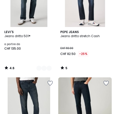
4.6
5
2
LEVI'S
PEPE JEANS
/ 5
/
Jeans dritto 501®
Jeans dritto stretch Cash
Colori
5
a partire da
CHF 135.00
CHF 110.00
CHF 82.50
-25%
4.6
5
/
/
5
5