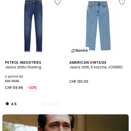
Novità
4.5
3
PETROL INDUSTRIES
AMERICAN VINTAGE
/ 5
Jeans dritto Starling
Jeans dritti, 5 tasche, JOYBIRD
Colori
a partire da
CHF 74.95
CHF 130.00
CHF 59.96
-20%
4.5
/
5
Scopra
il
brand