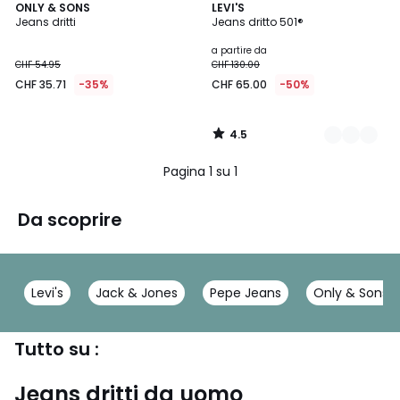
4.5
ONLY & SONS
2
LEVI'S
/ 5
Jeans dritti
Jeans dritto 501®
Colori
a partire da
CHF 54.95
CHF 130.00
CHF 35.71
-35%
CHF 65.00
-50%
4.5
/
5
Pagina 1 su 1
Da scoprire
Levi's
Jack & Jones
Pepe Jeans
Only & Sons
Tutto su :
Jeans dritti da uomo