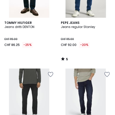
5
TOMMY HILFIGER
PEPE JEANS
/
Jeans dritti DENTON
Jeans regular Stanley
5
CHF 115.00
CHF 115.00
CHF 86.25
-25%
CHF 92.00
-20%
5
/
5