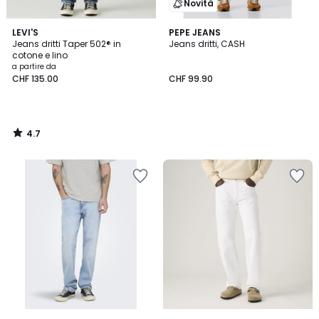
Novità
4.7
LEVI'S
PEPE JEANS
/ 5
Jeans dritti Taper 502® in
Jeans dritti, CASH
cotone e lino
a partire da
CHF 135.00
CHF 99.90
4.7
/
5