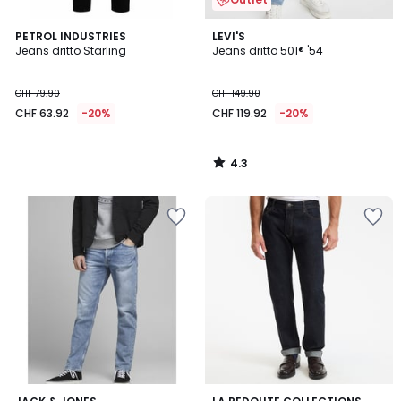
4.3
PETROL INDUSTRIES
LEVI'S
/ 5
Jeans dritto Starling
Jeans dritto 501® '54
CHF 79.90
CHF 149.90
CHF 63.92
-20%
CHF 119.92
-20%
4.3
/
5
4.8
4.4