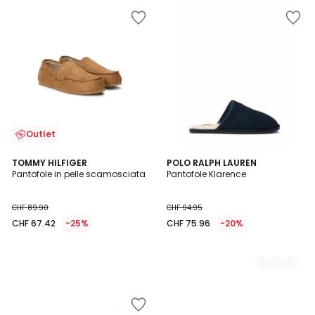
Outlet
TOMMY HILFIGER
2
POLO RALPH LAUREN
Pantofole in pelle scamosciata
Pantofole Klarence
Colori
CHF 89.90
CHF 94.95
CHF 67.42
-25%
CHF 75.96
-20%