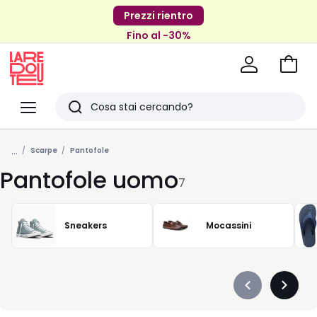
Prezzi rientro
Fino al -30%
Vai
al
La
carrel
Redoute
Menu
Ricerca
Ultimi
...
articoli
Scarpe
Pantofole
Pantofole uomo
visti
7
Sneakers
Mocassini
Précédent
Suivan
-
-