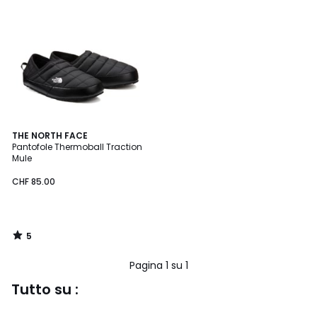
5
THE NORTH FACE
/
Pantofole Thermoball Traction
5
Mule
CHF 85.00
5
/
5
Pagina 1 su 1
Tutto su :