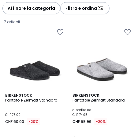
défiler
défiler
à
à
Affinare la categoria
Filtra e ordina
gauche
droite
7 articoli
5
BIRKENSTOCK
BIRKENSTOCK
/
Pantofole Zermatt Standard
Pantofole Zermatt Standard
5
CHF
a partire da
CHF 75.00
CHF 74.95
60.00
CHF 60.00
-20%
CHF 59.96
-20%
invece
di
CHF