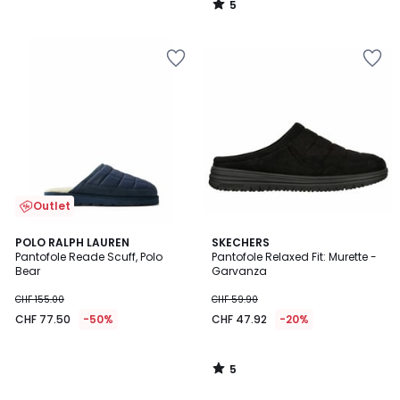
5
75.00
/
5
20%
di
riduzione
applicata.
Outlet
5
POLO RALPH LAUREN
SKECHERS
/
Pantofole Reade Scuff, Polo
Pantofole Relaxed Fit: Murette -
5
Bear
Garvanza
CHF 155.00
CHF 59.90
CHF 77.50
-50%
CHF 47.92
-20%
5
/
5