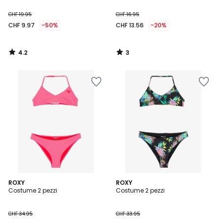
CHF 19.95
CHF 16.95
CHF 9.97
-50%
CHF 13.56
-20%
4.2
3
/
/
5
5
5
ROXY
ROXY
/
Costume 2 pezzi
Costume 2 pezzi
5
CHF 34.95
CHF 33.95