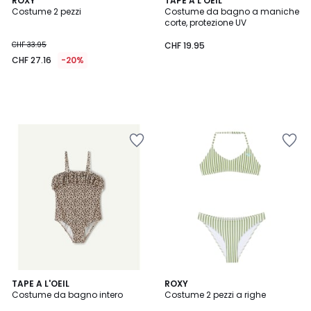
ROXY
TAPE A L'OEIL
Costume 2 pezzi
Costume da bagno a maniche
corte, protezione UV
CHF 33.95
CHF 19.95
CHF 27.16
-20%
4
TAPE A L'OEIL
ROXY
/
Costume da bagno intero
Costume 2 pezzi a righe
5