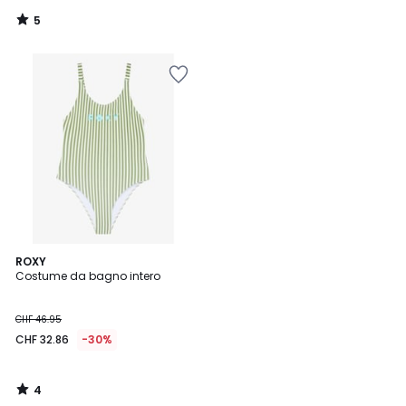
5
/
5
4
ROXY
/
Costume da bagno intero
5
CHF 46.95
CHF 32.86
-30%
4
/