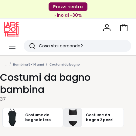
Prezzi rientro
Fino al -30%
Vai
al
La
carrel
Redoute
Menu
Ricerca
Ultimi
...
articoli
Bambina 5-14 anni
Costumi da bagno
Costumi da bagno
visti
bambina
37
Costume da
Costume da
bagno intero
bagno 2 pezzi