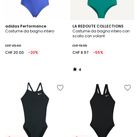
4
adidas Performance
LA REDOUTE COLLECTIONS
/
Costume da bagno intero
Costume da bagno intero con
5
scollo con volant
CHF 25.00
CHF 19.95
CHF 20.00
-20%
CHF 8.97
-55%
4
/
5