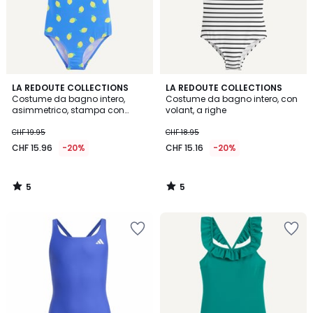
5
5
LA REDOUTE COLLECTIONS
LA REDOUTE COLLECTIONS
/
/
Costume da bagno intero,
Costume da bagno intero, con
5
5
asimmetrico, stampa con
volant, a righe
limoni
CHF 19.95
CHF 18.95
CHF 15.96
-20%
CHF 15.16
-20%
5
5
/
/
5
5