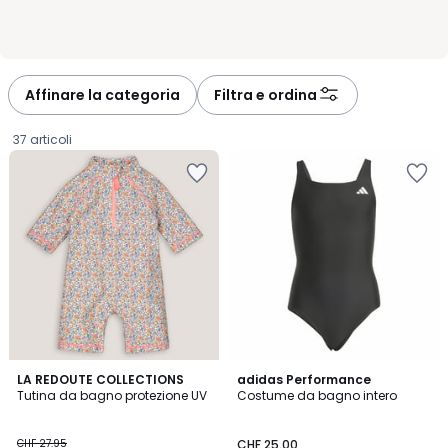
Affinare la categoria
Filtra e ordina
37 articoli
4.6
4.8
LA REDOUTE COLLECTIONS
adidas Performance
/ 5
/ 5
Tutina da bagno protezione UV
Costume da bagno intero
CHF
CHF 27.95
CHF 25.00