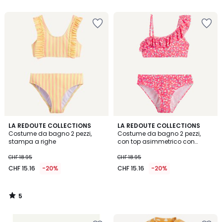
5
LA REDOUTE COLLECTIONS
LA REDOUTE COLLECTIONS
/
Costume da bagno 2 pezzi,
Costume da bagno 2 pezzi,
5
stampa a righe
con top asimmetrico con
volant, stampa floreale
CHF 18.95
CHF 18.95
CHF 15.16
-20%
CHF 15.16
-20%
5
/
5