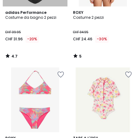
4.7
5
adidas Performance
ROXY
/ 5
/
Costume da bagno 2 pezzi
Costume 2 pezzi
5
CHF 39.95
CHF 34.95
CHF 31.96
-20%
CHF 24.46
-30%
4.7
5
/
/
5
5