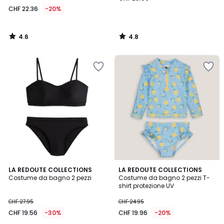
22.36
CHF 22.36
-20%
invece
di
CHF
4.6
4.8
27.95
/
/
5
5
20%
di
riduzione
applicata.
4.1
5
LA REDOUTE COLLECTIONS
LA REDOUTE COLLECTIONS
/ 5
/
Costume da bagno 2 pezzi
Costume da bagno 2 pezzi T-
5
shirt protezione UV
CHF 27.95
CHF 24.95
CHF 19.56
-30%
CHF 19.96
-20%