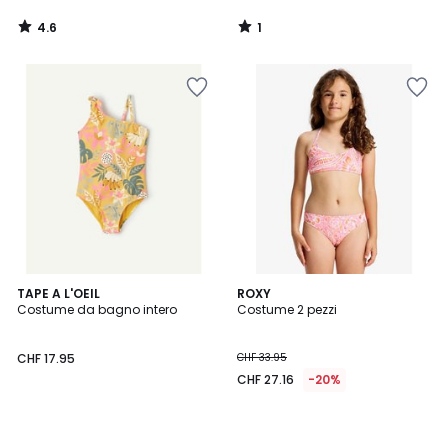
4.6
1
/
/
5
5
TAPE A L'OEIL
ROXY
Costume da bagno intero
Costume 2 pezzi
CHF 17.95
CHF 33.95
CHF 27.16
-20%