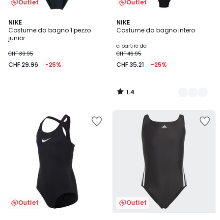
Outlet
Outlet
1.4
NIKE
2
NIKE
/ 5
Costume da bagno 1 pezzo
Costume da bagno intero
Colori
junior
a partire da
CHF 39.95
CHF 46.95
CHF 29.96
-25%
CHF 35.21
-25%
1.4
/
5
Outlet
Outlet