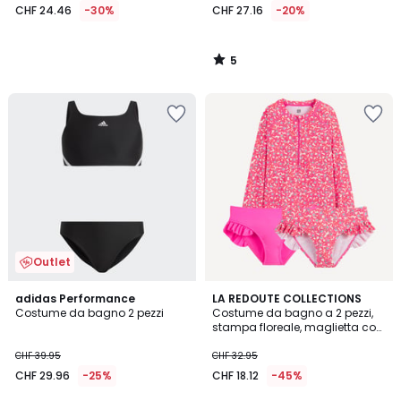
CHF 24.46
-30%
CHF 27.16
-20%
5
/
5
Outlet
4.6
1
adidas Performance
LA REDOUTE COLLECTIONS
/ 5
/
Costume da bagno 2 pezzi
Costume da bagno a 2 pezzi,
5
stampa floreale, maglietta con
protezione UV e 2 mutandine
CHF 39.95
CHF 32.95
CHF 29.96
-25%
CHF 18.12
-45%