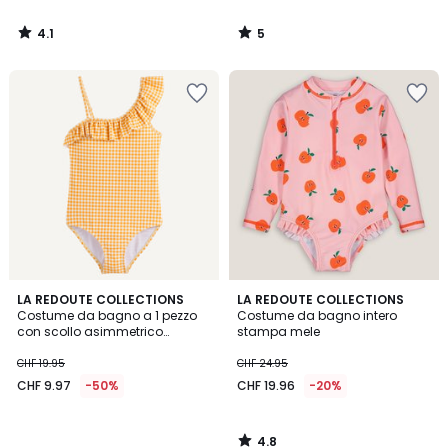
4.1
5
/
/
5
5
4.8
LA REDOUTE COLLECTIONS
LA REDOUTE COLLECTIONS
/ 5
Costume da bagno a 1 pezzo
Costume da bagno intero
con scollo asimmetrico
stampa mele
arricciato, stampa a quadri
CHF 19.95
CHF 24.95
CHF 9.97
-50%
CHF 19.96
-20%
4.8