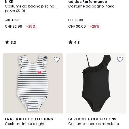
3.3
4.8
NIKE
adidas Performance
/ 5
/ 5
Costume da bagno piscina 1
Costume da bagno intero
pezzo XS-XL
CHF 43.95
CHF 40.00
CHF 32.96
-25%
CHF 30.00
-25%
3.3
4.8
/
/
5
5
4.2
3
LA REDOUTE COLLECTIONS
LA REDOUTE COLLECTIONS
/ 5
/
Costume intero a righe
Costume intero asimmetrico
5