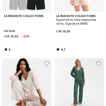
5
4,7
LA REDOUTE COLLECTIONS
LA REDOUTE COLLECTIONS
/
/ 5
.
Pyjashort en toile seersucker
5
vichy, Signature AIMÉE
CHF 31,95
CHF 38,95
CHF 25,56
-20%
5
4,7
/
/
5
5