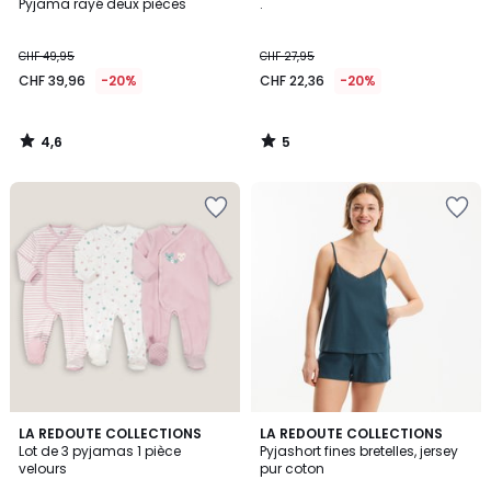
/ 5
/
Pyjama rayé deux pièces
.
5
CHF 49,95
CHF 27,95
CHF 39,96
-20%
CHF 22,36
-20%
4,6
5
/
/
5
5
4,2
4,3
LA REDOUTE COLLECTIONS
2
LA REDOUTE COLLECTIONS
/ 5
/ 5
Lot de 3 pyjamas 1 pièce
Pyjashort fines bretelles, jersey
Couleurs
velours
pur coton