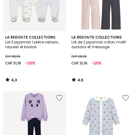
4,3
4,5
LA REDOUTE COLLECTIONS
LA REDOUTE COLLECTIONS
/ 5
/ 5
Lot 3 pyjamas 1 pièce velours,
Lot de 2 pyjamas coton, motif
rayures et koalas
oursons et message
CHF 38,95
CHF 38,95
CHF 31,16
-20%
CHF 31,16
-20%
4,3
4,5
/
/
5
5