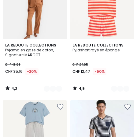
4,2
4,9
4
LA REDOUTE COLLECTIONS
2
LA REDOUTE COLLECTIONS
/ 5
/ 5
Pyjama en gaze de coton,
Pyjashort rayé en éponge
Couleurs
Couleurs
Signature MARGOT
CHF 43,95
CHF 24,95
CHF 35,16
-20%
CHF 12,47
-50%
4,2
4,9
/
/
5
5