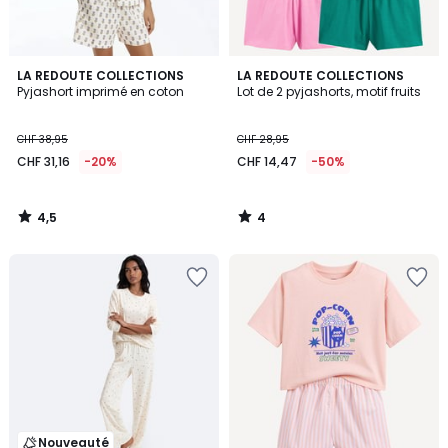
4,5
4
LA REDOUTE COLLECTIONS
LA REDOUTE COLLECTIONS
/ 5
/
Pyjashort imprimé en coton
Lot de 2 pyjashorts, motif fruits
5
CHF 38,95
CHF 28,95
CHF 31,16
-20%
CHF 14,47
-50%
4,5
4
/
/
5
5
Nouveauté