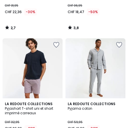
CHF 31,95
CHF 36,95
CHF 22,36
-30%
CHF 18,47
-50%
2,7
3,8
/
/
5
5
4,2
LA REDOUTE COLLECTIONS
LA REDOUTE COLLECTIONS
/ 5
Pyjashort T-shirt uni et short
Pyjama coton
imprimé carreaux
CHF 32,95
CHF 59,95