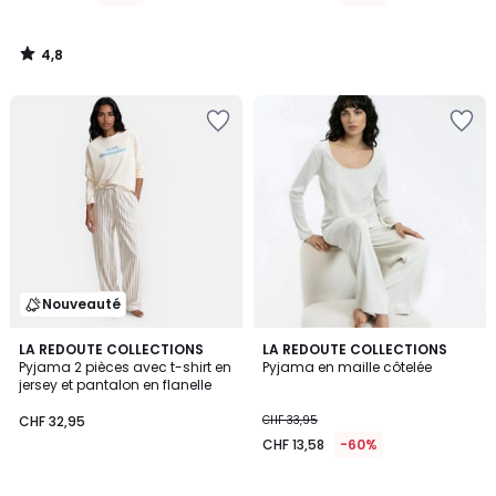
4,8
/
5
Nouveauté
4,2
LA REDOUTE COLLECTIONS
LA REDOUTE COLLECTIONS
/ 5
Pyjama 2 pièces avec t-shirt en
Pyjama en maille côtelée
jersey et pantalon en flanelle
CHF 32,95
CHF 33,95
CHF 13,58
-60%