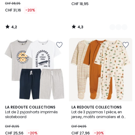
CHF 38,95
CHF 18,95
CHF 31,16
-20%
4,2
4,3
/
/
5
5
4,8
LA REDOUTE COLLECTIONS
LA REDOUTE COLLECTIONS
/ 5
Lot de 2 pyjashorts imprimés
Lot de 3 pyjamas 1 pièce, en
skateboard
jersey, motifs animaliers et à
rayures
CHF 31,95
CHF 34,95
CHF 25,56
-20%
CHF 27,96
-20%