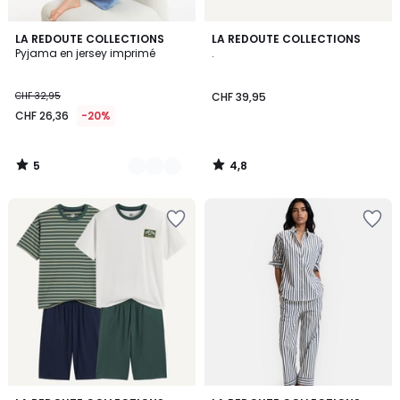
5
4,8
2
LA REDOUTE COLLECTIONS
LA REDOUTE COLLECTIONS
/
/ 5
Pyjama en jersey imprimé
.
Couleurs
5
CHF 32,95
CHF 39,95
CHF 26,36
-20%
5
4,8
/
/
5
5