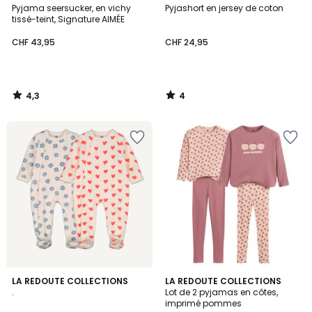
/ 5
/
Pyjama seersucker, en vichy
Pyjashort en jersey de coton
5
tissé-teint, Signature AIMÉE
CHF 43,95
CHF 24,95
4,3
4
/
/
5
5
2,7
3,8
LA REDOUTE COLLECTIONS
LA REDOUTE COLLECTIONS
/ 5
/ 5
.
Lot de 2 pyjamas en côtes,
imprimé pommes