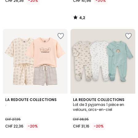
CHF 26,36
-20%
CHF 41,96
-30%
4,2
/
5
3,8
LA REDOUTE COLLECTIONS
LA REDOUTE COLLECTIONS
/ 5
.
Lot de 3 pyjamas 1 pièce en
velours, arcs-en-ciel
CHF 27,95
CHF 38,95
CHF 22,36
-20%
CHF 31,16
-20%