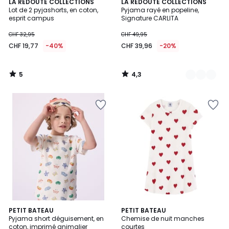
5
4,3
LA REDOUTE COLLECTIONS
2
LA REDOUTE COLLECTIONS
/
/ 5
Lot de 2 pyjashorts, en coton,
Pyjama rayé en popeline,
Couleurs
5
esprit campus
Signature CARLITA
CHF 32,95
CHF 49,95
CHF 19,77
-40%
CHF 39,96
-20%
5
4,3
/
/
5
5
2,5
PETIT BATEAU
PETIT BATEAU
/ 5
Pyjama short déguisement, en
Chemise de nuit manches
coton, imprimé animalier
courtes