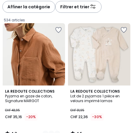
à
à
Affiner la catégorie
Filtrer et trier
gauche
droite
534 articles
4,7
4,5
4
LA REDOUTE COLLECTIONS
LA REDOUTE COLLECTIONS
/ 5
/ 5
Pyjama en gaze de coton,
Lot de 2 pyjamas 1 pièce en
Couleurs
Signature MARGOT
velours imprimé lamas
CHF
CHF 43,95
CHF 31,95
35,16
CHF 35,16
-20%
CHF 22,36
-30%
au
lieu
de