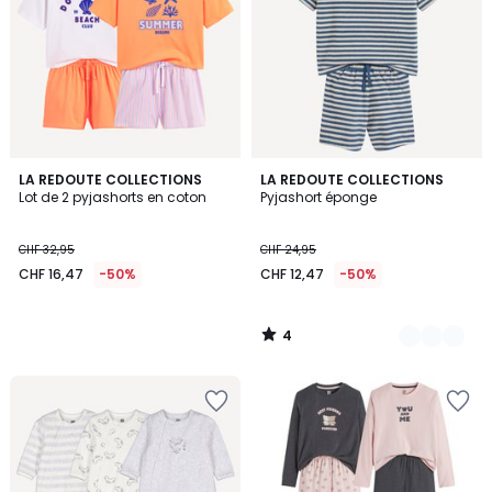
4
LA REDOUTE COLLECTIONS
2
LA REDOUTE COLLECTIONS
/
Lot de 2 pyjashorts en coton
Pyjashort éponge
Couleurs
5
CHF 32,95
CHF 24,95
CHF 16,47
-50%
CHF 12,47
-50%
4
/
5