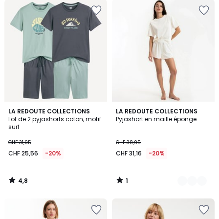
4,8
1
LA REDOUTE COLLECTIONS
3
LA REDOUTE COLLECTIONS
/ 5
/
Lot de 2 pyjashorts coton, motif
Pyjashort en maille éponge
Couleurs
5
surf
CHF 31,95
CHF 38,95
CHF 25,56
-20%
CHF 31,16
-20%
4,8
1
/
/
5
5