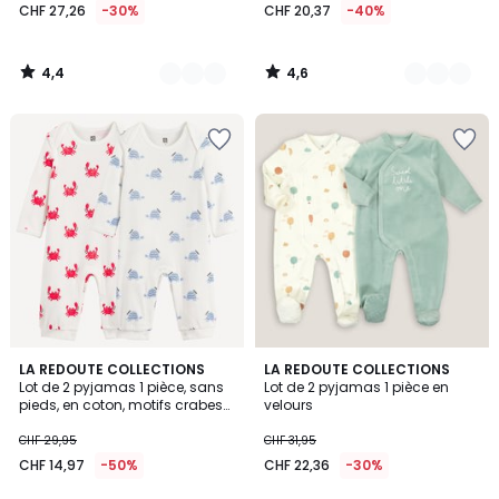
CHF 27,26
-30%
CHF 20,37
-40%
4,4
4,6
/
/
5
5
2
4,6
LA REDOUTE COLLECTIONS
LA REDOUTE COLLECTIONS
/
/ 5
Lot de 2 pyjamas 1 pièce, sans
Lot de 2 pyjamas 1 pièce en
5
pieds, en coton, motifs crabes
velours
et tortues
CHF 29,95
CHF 31,95
CHF 14,97
-50%
CHF 22,36
-30%