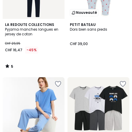
Nouveauté
5
LA REDOUTE COLLECTIONS
PETIT BATEAU
/
Pyjama manches longues en
Dors bien sans pieds
5
jersey de coton
CHF 29,95
CHF 39,00
CHF 16,47
-45%
5
/
5