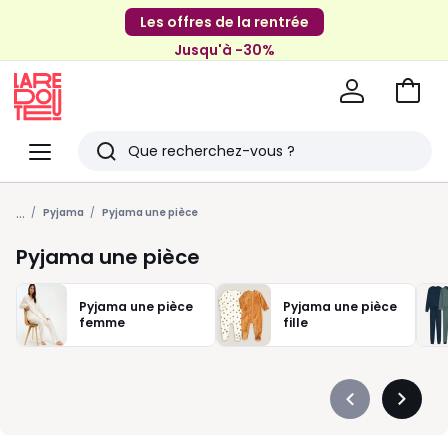
Les offres de la rentrée
Jusqu'à -30%
Aller
au
La
panie
Redoute
Menu
Rechercher
Derniers
...
articles
Pyjama
Pyjama une pièce
vus
Pyjama une pièce
Pyjama une pièce
Pyjama une pièce
femme
fille
Précédent
Suivan
-
-
défiler
défiler