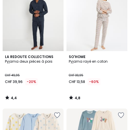
4,4
4,8
LA REDOUTE COLLECTIONS
SO'HOME
/ 5
/ 5
Pyjama deux pièces à pois
Pyjama rayé en coton
CHF 49,95
CHF 33,95
CHF 39,96
-20%
CHF 13,58
-60%
4,4
4,8
/
/
5
5