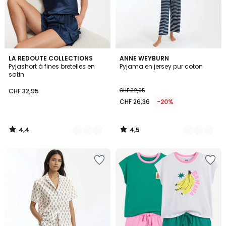
4,4
4,5
2
LA REDOUTE COLLECTIONS
3
ANNE WEYBURN
/ 5
/ 5
Pyjashort à fines bretelles en
Pyjama en jersey pur coton
Couleurs
Couleurs
satin
CHF 32,95
CHF 32,95
CHF 26,36
-20%
4,4
4,5
/
/
5
5