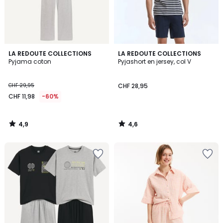
4,9
4,6
LA REDOUTE COLLECTIONS
LA REDOUTE COLLECTIONS
/ 5
/ 5
Pyjama coton
Pyjashort en jersey, col V
CHF 29,95
CHF 28,95
CHF 11,98
-60%
4,9
4,6
/
/
5
5