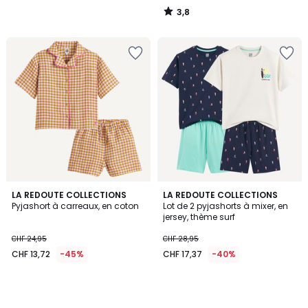
3,8
/
5
LA REDOUTE COLLECTIONS
LA REDOUTE COLLECTIONS
Pyjashort à carreaux, en coton
Lot de 2 pyjashorts à mixer, en
jersey, thème surf
CHF 24,95
CHF 28,95
CHF 13,72
-45%
CHF 17,37
-40%