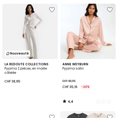
Nouveauté
4,4
LA REDOUTE COLLECTIONS
3
ANNE WEYBURN
/ 5
Pyjama 2 pièces, en maille
Pyjama satin
Couleurs
côtelée
CHF 38,95
CHF 43,95
CHF 35,16
-20%
4,4
/
5