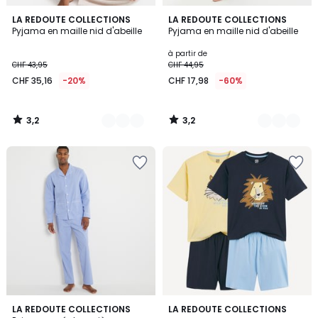
3,2
3,2
2
LA REDOUTE COLLECTIONS
2
LA REDOUTE COLLECTIONS
/ 5
/ 5
Pyjama en maille nid d'abeille
Pyjama en maille nid d'abeille
Couleurs
Couleurs
à partir de
CHF 43,95
CHF 44,95
CHF 35,16
-20%
CHF 17,98
-60%
3,2
3,2
/
/
5
5
4,6
5
LA REDOUTE COLLECTIONS
LA REDOUTE COLLECTIONS