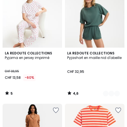
5
4,6
LA REDOUTE COLLECTIONS
2
LA REDOUTE COLLECTIONS
/
/ 5
Pyjama en jersey imprimé
Pyjashort en maille nid d'abeille
Couleurs
5
CHF 33,95
CHF 32,95
CHF 13,58
-60%
5
4,6
/
/
5
5