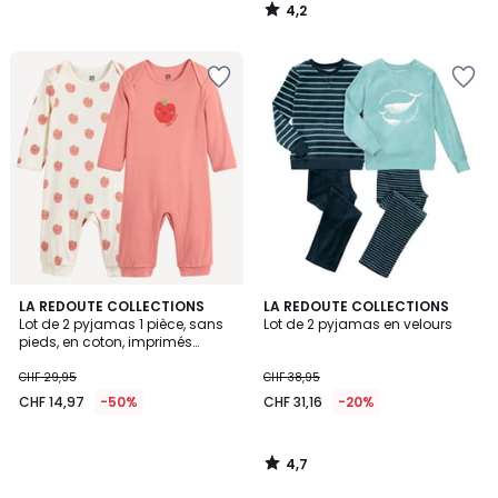
4,2
/
5
4,7
LA REDOUTE COLLECTIONS
LA REDOUTE COLLECTIONS
/ 5
Lot de 2 pyjamas 1 pièce, sans
Lot de 2 pyjamas en velours
pieds, en coton, imprimés
pommes
CHF 29,95
CHF 38,95
CHF 14,97
-50%
CHF 31,16
-20%
4,7
/
5