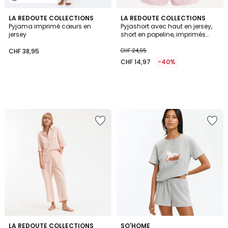
LA REDOUTE COLLECTIONS
LA REDOUTE COLLECTIONS
Pyjama imprimé cœurs en
Pyjashort avec haut en jersey,
jersey
short en popeline, imprimés
pop-corn et rayures
CHF 38,95
CHF 24,95
CHF 14,97
-40%
4,3
4
LA REDOUTE COLLECTIONS
SO'HOME