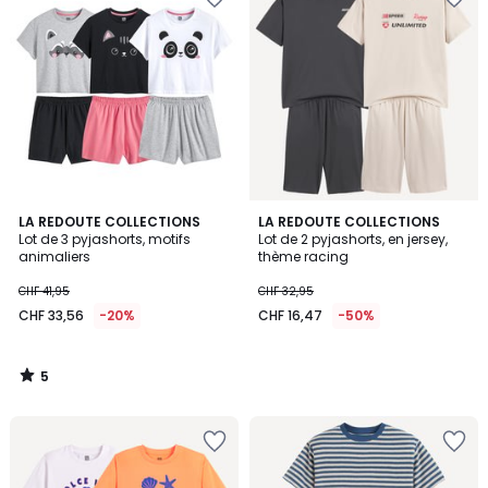
5
LA REDOUTE COLLECTIONS
LA REDOUTE COLLECTIONS
/
Lot de 3 pyjashorts, motifs
Lot de 2 pyjashorts, en jersey,
5
animaliers
thème racing
CHF 41,95
CHF 32,95
CHF 33,56
-20%
CHF 16,47
-50%
5
/
5