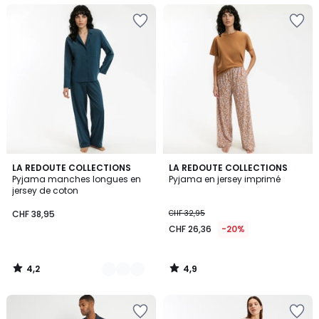
4,2
4,9
2
LA REDOUTE COLLECTIONS
LA REDOUTE COLLECTIONS
/ 5
/ 5
Pyjama manches longues en
Pyjama en jersey imprimé
Couleurs
jersey de coton
CHF 38,95
CHF 32,95
CHF 26,36
-20%
4,2
4,9
/
/
5
5