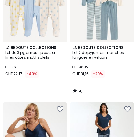
4,8
LA REDOUTE COLLECTIONS
LA REDOUTE COLLECTIONS
/ 5
Lot de 3 pyjamas 1 pièce, en
Lot 2 de pyjamas manches
fines côtes, motif soleils
longues en velours
CHF 36,95
CHF 38,95
CHF 22,17
-40%
CHF 31,16
-20%
4,8
/
5