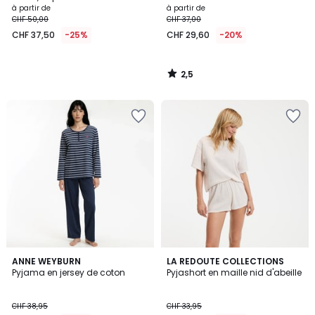
à partir de
à partir de
CHF 50,00
CHF 37,00
CHF 37,50
-25%
CHF 29,60
-20%
2,5
/
5
4,4
4,6
3
ANNE WEYBURN
2
LA REDOUTE COLLECTIONS
/ 5
/ 5
Pyjama en jersey de coton
Pyjashort en maille nid d'abeille
Couleurs
Couleurs
CHF 38,95
CHF 33,95