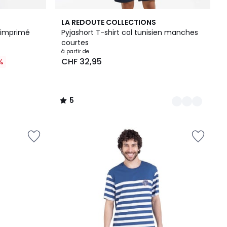
2
5
LA REDOUTE COLLECTIONS
Couleurs
/
t imprimé
Pyjashort T-shirt col tunisien manches
5
courtes
à partir de
CHF 32,95
%
5
/
5