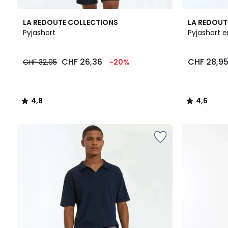
4,8
4,6
LA REDOUTE COLLECTIONS
LA REDOUT
/ 5
/ 5
Pyjashort
Pyjashort e
CHF
CHF 26,36
CHF 28,9
CHF 32,95
-20%
26,36
au
lieu
de
4,8
4,6
CHF
/
/
32,95
5
5
20%
de
réduction
appliquée.