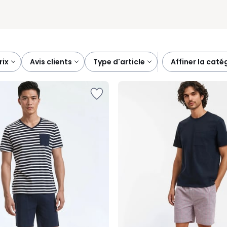
prix
avis clients
type d'article
affiner la caté