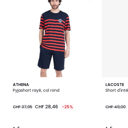
5
5
ATHENA
LACOSTE
/
/
Pyjashort rayé, col rond
Short d'int
5
5
CHF 28,46
CHF 37,95
-25%
CHF 49,00