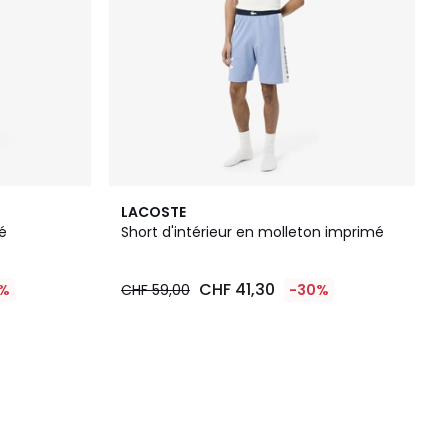
LACOSTE
é
Short d'intérieur en molleton imprimé
CHF 41,30
5%
CHF 59,00
-30%