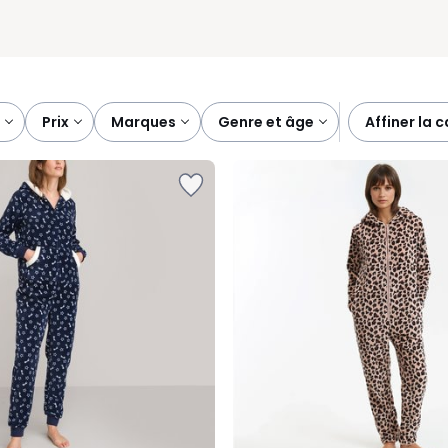
prix
marques
genre et âge
affiner la