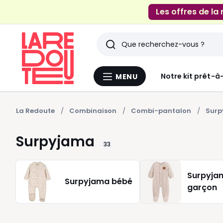
Les offres de la
Rechercher
Derniers
Notre kit prêt-à
MENU
Menu
articles
La
Redoute
vus
La Redoute
Combinaison
Combi-pantalon
Sur
Surpyjama
33
Surpyja
Surpyjama bébé
garçon