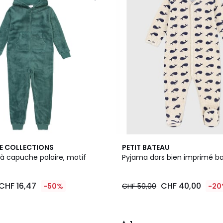
1
E COLLECTIONS
PETIT BATEAU
/
à capuche polaire, motif
Pyjama dors bien imprimé ba
5
CHF 16,47
CHF 40,00
-50%
CHF 50,00
-20