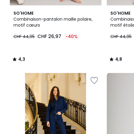
4,3
4,8
SO'HOME
SO'HOME
/ 5
/ 5
Combinaison-pantalon maille polaire,
Combinaiso
motif cœurs
motif étoil
CHF
CHF 26,97
CHF 44,95
-40%
CHF 44,95
26,97
au
lieu
de
4,3
4,8
CHF
/
/
44,95
5
5
40%
de
réduction
appliquée.