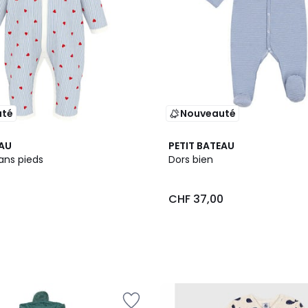
uté
Nouveauté
EAU
PETIT BATEAU
ans pieds
Dors bien
0
CHF 37,00