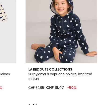
4,5
LA REDOUTE COLLECTIONS
/ 5
leines
Surpyjama à capuche polaire, imprimé
coeurs
CHF 16,47
%
CHF 32,95
-50%