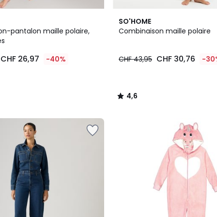
4,6
SO'HOME
/ 5
n-pantalon maille polaire,
Combinaison maille polaire
es
CHF 26,97
CHF 30,76
-40%
CHF 43,95
-30
4,6
/
5