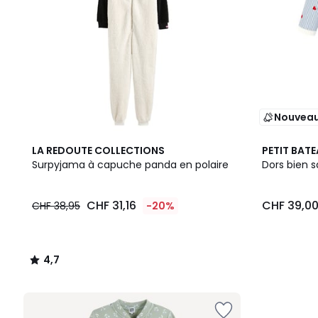
Nouvea
4,7
LA REDOUTE COLLECTIONS
PETIT BAT
/ 5
Surpyjama à capuche panda en polaire
Dors bien s
CHF 31,16
CHF 39,0
CHF 38,95
-20%
4,7
/
5