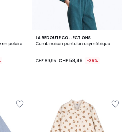
LA REDOUTE COLLECTIONS
 en polaire
Combinaison pantalon asymétrique
CHF 58,46
%
CHF 89,95
-35%