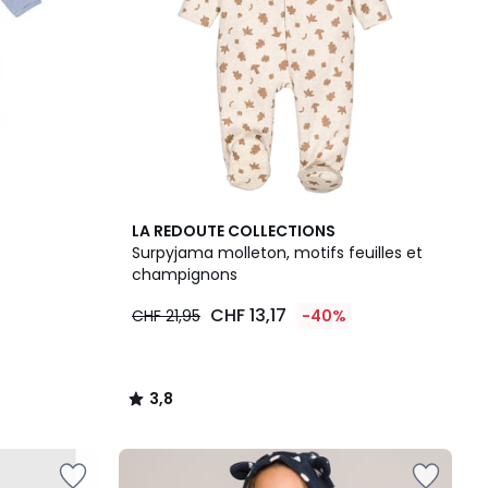
3,8
LA REDOUTE COLLECTIONS
/ 5
Surpyjama molleton, motifs feuilles et
champignons
CHF 13,17
CHF 21,95
-40%
3,8
/
5