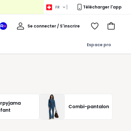
Télécharger l'app
FR
Bienvenue
Se connecter / S'inscrire
Votre
Voir
Aller
espace
ma
au
La
wishlist
panier
Espace pro
Redoute
+
urpyjama
Combi-pantalon
fant