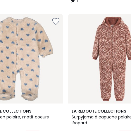
1
/
5
E COLLECTIONS
LA REDOUTE COLLECTIONS
en polaire, motif coeurs
Surpyjama à capuche polair
léopard