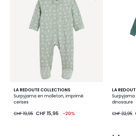
4
LA REDOUTE COLLECTIONS
LA REDOUT
/
Surpyjama en molleton, imprimé
Surpyjama 
5
cerises
dinosaure
CHF 15,96
CHF 19,95
-20%
CHF 32,95