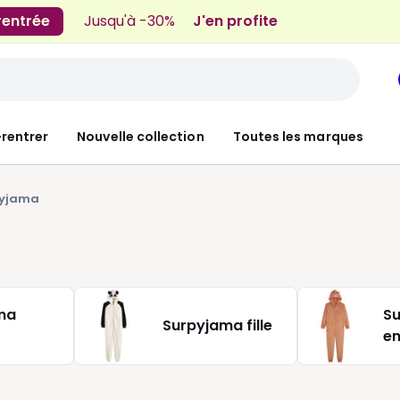
 rentrée
Jusqu'à -30%
J'en profite
-rentrer
Nouvelle collection
Toutes les marques
pyjama
ma
S
Surpyjama fille
en