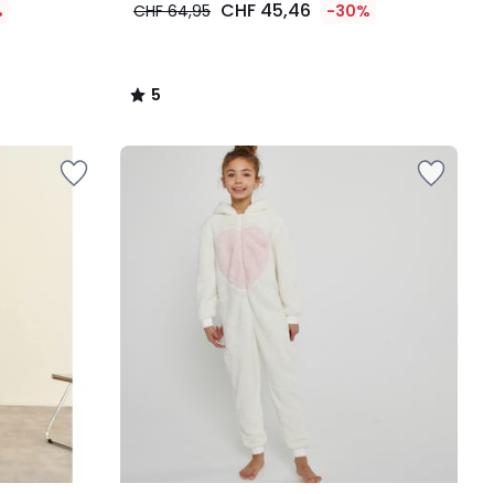
CHF 45,46
%
CHF 64,95
-30%
5
/
5