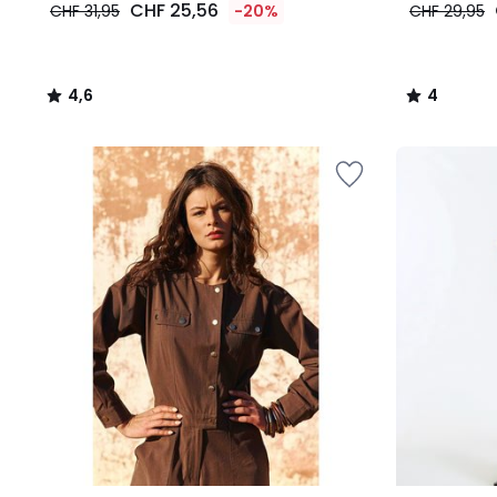
CHF 25,56
CHF 31,95
-20%
CHF 29,95
4,6
4
/
/
5
5