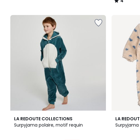
4
/
5
4,6
4
LA REDOUTE COLLECTIONS
LA REDOUT
/ 5
/
Surpyjama polaire, motif requin
Surpyjama 
5