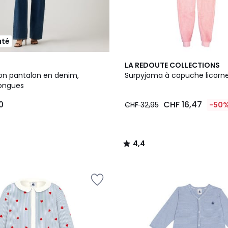
uté
4,4
LA REDOUTE COLLECTIONS
/ 5
n pantalon en denim,
Surpyjama à capuche licorne
ongues
0
CHF 16,47
CHF 32,95
-50
4,4
/
5