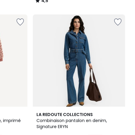
4,5
/
5
5
LA REDOUTE COLLECTIONS
/
e, imprimé
Combinaison pantalon en denim,
5
Signature ERYN