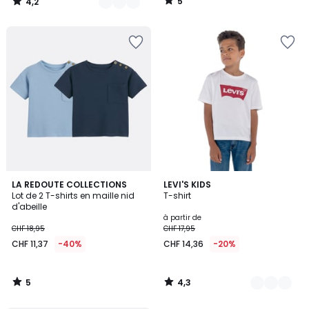
5
4,2
15,96
/
/
5
5
au
lieu
de
CHF
19,95
20%
de
réduction
appliquée.
5
4,3
LA REDOUTE COLLECTIONS
2
LEVI'S KIDS
/
/ 5
Lot de 2 T-shirts en maille nid
T-shirt
Couleurs
5
d'abeille
à partir de
CHF 18,95
CHF 17,95
CHF 11,37
-40%
CHF 14,36
-20%
5
4,3
/
/
5
5