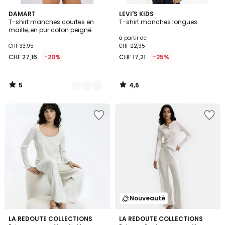
5
4,6
2
DAMART
LEVI'S KIDS
/
/ 5
T-shirt manches courtes en
T-shirt manches longues
Couleurs
5
maille, en pur coton peigné
à partir de
CHF 33,95
CHF 22,95
CHF 27,16
-20%
CHF 17,21
-25%
5
4,6
/
/
5
5
Nouveauté
4,2
LA REDOUTE COLLECTIONS
LA REDOUTE COLLECTIONS