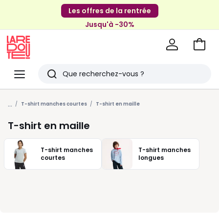
Les offres de la rentrée
Jusqu'à -30%
Aller
au
La
panie
Redoute
Menu
Rechercher
Derniers
...
articles
T-shirt manches courtes
T-shirt en maille
vus
T-shirt en maille
T-shirt manches
T-shirt manches
courtes
longues