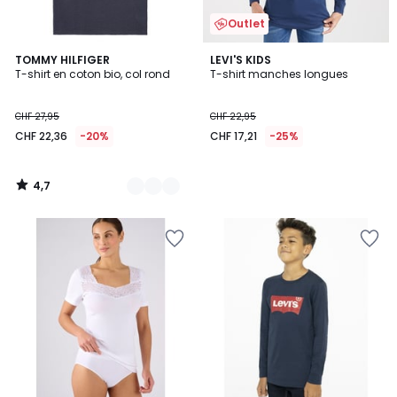
Outlet
4,7
4
TOMMY HILFIGER
LEVI'S KIDS
/ 5
T-shirt en coton bio, col rond
T-shirt manches longues
Couleurs
CHF 27,95
CHF 22,95
CHF 22,36
-20%
CHF 17,21
-25%
4,7
/
5