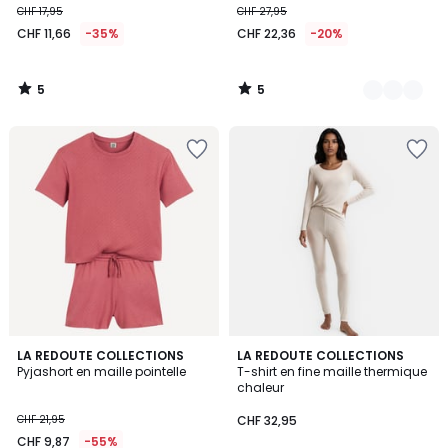
CHF 17,95
CHF 27,95
CHF 11,66
-35%
CHF 22,36
-20%
5
5
/
/
5
5
4
LA REDOUTE COLLECTIONS
2
LA REDOUTE COLLECTIONS
/
Pyjashort en maille pointelle
T-shirt en fine maille thermique
Couleurs
5
chaleur
CHF 21,95
CHF 32,95
CHF 9,87
-55%