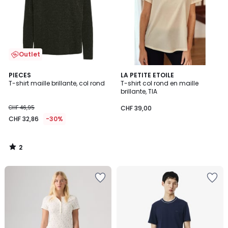
Outlet
2
PIECES
LA PETITE ETOILE
/
T-shirt maille brillante, col rond
T-shirt col rond en maille
5
brillante, TIA
CHF 46,95
CHF 39,00
CHF 32,86
-30%
2
/
5