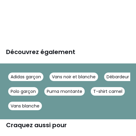
Découvrez également
Adidas garçon
Vans noir et blanche
Débardeur ga
Polo garçon
Puma montante
T-shirt camel
T
Vans blanche
Craquez aussi pour