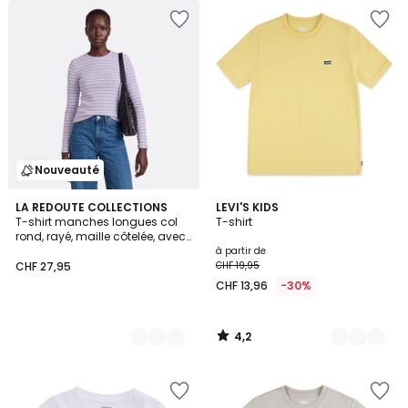
Nouveauté
4,2
3
LA REDOUTE COLLECTIONS
2
LEVI'S KIDS
/ 5
T-shirt manches longues col
T-shirt
Couleurs
Couleurs
rond, rayé, maille côtelée, avec
mitaines intégrées
à partir de
CHF 27,95
CHF 19,95
CHF 13,96
-30%
4,2
/
5