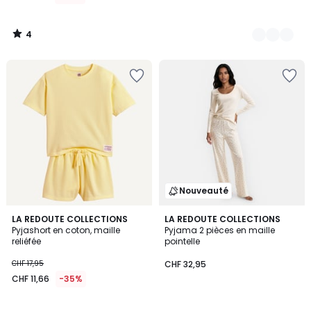
4
/
5
Nouveauté
3,8
LA REDOUTE COLLECTIONS
LA REDOUTE COLLECTIONS
/ 5
Pyjashort en coton, maille
Pyjama 2 pièces en maille
reliéfée
pointelle
CHF 17,95
CHF 32,95
CHF 11,66
-35%