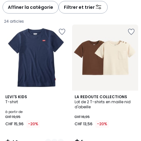
Affiner la catégorie
Filtrer et trier
24 articles
4,2
5
3
LEVI'S KIDS
LA REDOUTE COLLECTIONS
/ 5
/
T-shirt
Lot de 2 T-shirts en maille nid
Couleurs
5
d'abeille
Prix
à partir de
CHF 19,95
CHF 16,95
à
CHF 15,96
-20%
CHF 13,56
-20%
partir
de
CHF