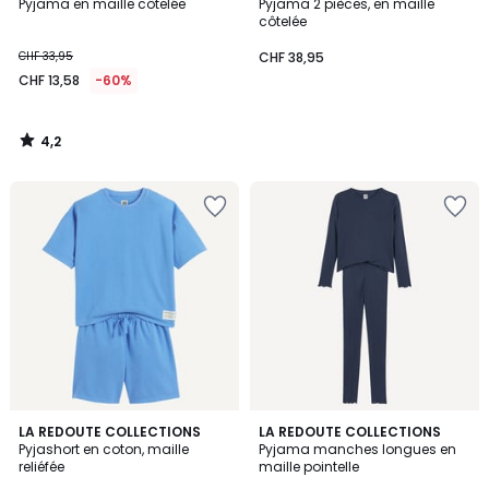
/ 5
Pyjama en maille côtelée
Pyjama 2 pièces, en maille
côtelée
CHF 33,95
CHF 38,95
CHF 13,58
-60%
4,2
/
5
5
5
LA REDOUTE COLLECTIONS
2
LA REDOUTE COLLECTIONS
/
/
Pyjashort en coton, maille
Pyjama manches longues en
Couleurs
5
5
reliéfée
maille pointelle