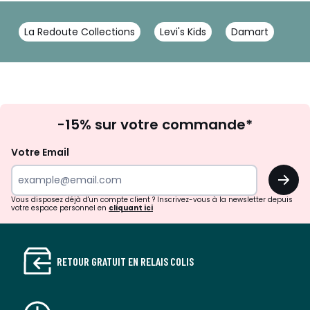
La Redoute Collections
Levi's Kids
Damart
Inscription
-15% sur votre commande*
à
la
Votre Email
newsletter
OK
Vous disposez déjà d'un compte client ? Inscrivez-vous à la newsletter depuis
votre espace personnel en
cliquant ici
RETOUR GRATUIT EN RELAIS COLIS