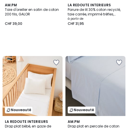
AM.PM
LA REDOUTE INTERIEURS
Taie d'oreiller en satin de coton
Parure de lit 30% coton recyclé,
200 fils, GALOR
taie carrée, imprimé trèfles,
LUCKY CLOVER
à partir de
CHF 39,00
CHF 31,95
Nouveauté
Nouveauté
5
LA REDOUTE INTERIEURS
AM.PM
Drap plat bébé, en gaze de
Drap plat en percale de coton
Couleurs