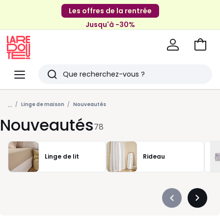
Les offres de la rentrée
Jusqu'à -30%
Aller
au
La
panie
Redoute
Menu
Rechercher
Derniers
...
articles
Linge de maison
Nouveautés
Nouveautés
vus
78
Linge de lit
Rideau
Précédent
Suivan
-
-