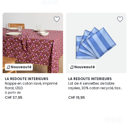
Nouveauté
Nouveauté
LA REDOUTE INTERIEURS
2
LA REDOUTE INTERIEURS
Nappe en coton lavé, imprimé
Lot de 4 serviettes de table
Couleurs
floral, IZILD
rayées, 30% coton recyclé, tissé
teint, MIRELLA
à partir de
CHF 37,95
CHF 19,95