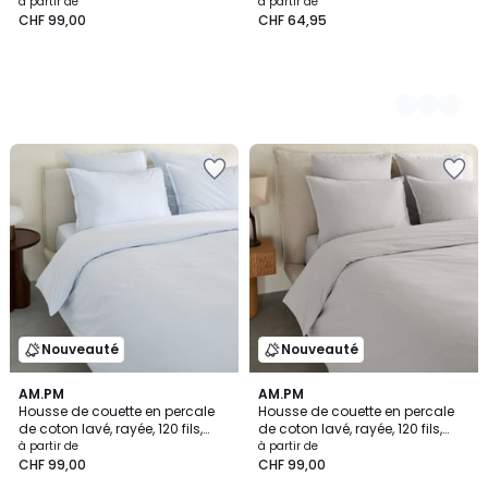
SABBAL
à partir de
à partir de
CHF 99,00
CHF 64,95
Nouveauté
Nouveauté
AM.PM
AM.PM
Housse de couette en percale
Housse de couette en percale
de coton lavé, rayée, 120 fils,
de coton lavé, rayée, 120 fils,
SABBAL
SABBAL
à partir de
à partir de
CHF 99,00
CHF 99,00