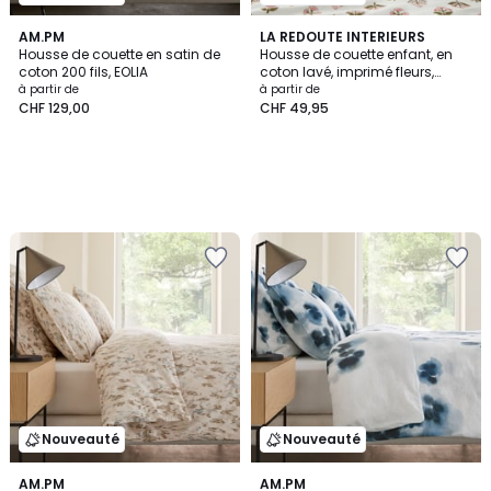
AM.PM
LA REDOUTE INTERIEURS
Housse de couette en satin de
Housse de couette enfant, en
coton 200 fils, EOLIA
coton lavé, imprimé fleurs,
VANDI ECRU
à partir de
à partir de
CHF 129,00
CHF 49,95
Nouveauté
Nouveauté
AM.PM
AM.PM