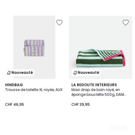
Nouveauté
Nouveauté
HINDBAG
2
LA REDOUTE INTERIEURS
Trousse de toilette XL rayée, ALIX
Maxi drap de bain rayé, en
Couleurs
éponge bouclette 500g, DANI
BICOLORE
CHF 46,95
CHF 39,95