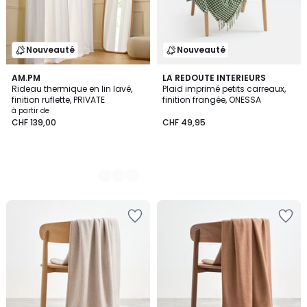
Nouveauté
Nouveauté
4
AM.PM
LA REDOUTE INTERIEURS
Rideau thermique en lin lavé,
Plaid imprimé petits carreaux,
Couleurs
finition ruflette, PRIVATE
finition frangée, ONESSA
à partir de
CHF 139,00
CHF 49,95