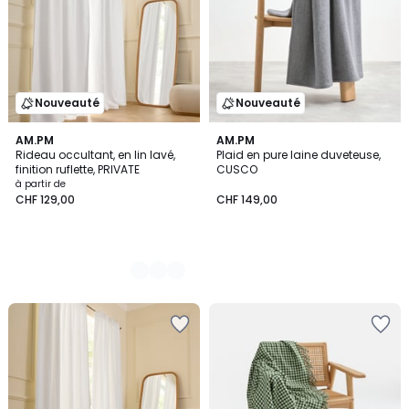
Nouveauté
Nouveauté
4
AM.PM
AM.PM
Rideau occultant, en lin lavé,
Plaid en pure laine duveteuse,
Couleurs
finition ruflette, PRIVATE
CUSCO
à partir de
CHF 129,00
CHF 149,00