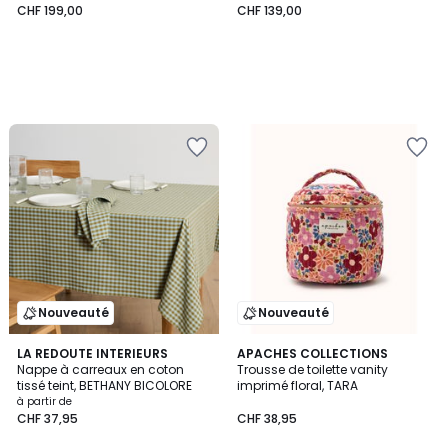
CHF 199,00
CHF 139,00
Nouveauté
Nouveauté
2
LA REDOUTE INTERIEURS
APACHES COLLECTIONS
Nappe à carreaux en coton
Trousse de toilette vanity
Couleurs
tissé teint, BETHANY BICOLORE
imprimé floral, TARA
à partir de
CHF 37,95
CHF 38,95