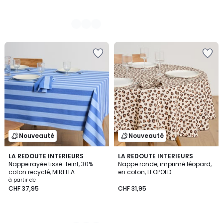
Nouveauté
Nouveauté
2
LA REDOUTE INTERIEURS
LA REDOUTE INTERIEURS
Nappe rayée tissé-teint, 30%
Nappe ronde, imprimé léopard,
Couleurs
coton recyclé, MIRELLA
en coton, LEOPOLD
à partir de
CHF 37,95
CHF 31,95