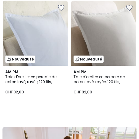
Nouveauté
Nouveauté
AM.PM
AM.PM
Taie d'oreiller en percale de
Taie d'oreiller en percale de
coton lavé, rayée, 120 fils,
coton lavé, rayée, 120 fils,
SABBAL
SABBAL
CHF 32,00
CHF 32,00
Notre
kit