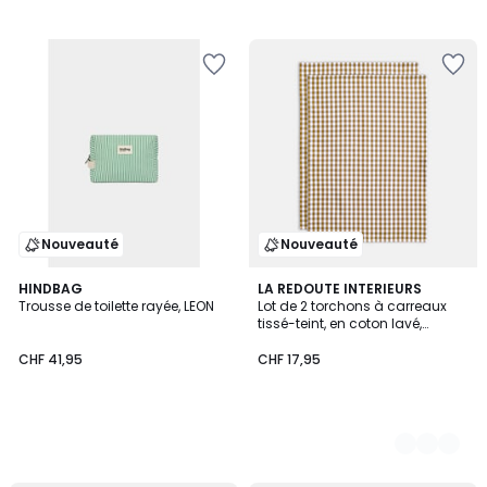
Nouveauté
Nouveauté
HINDBAG
3
LA REDOUTE INTERIEURS
Trousse de toilette rayée, LEON
Lot de 2 torchons à carreaux
Couleurs
tissé-teint, en coton lavé,
BETHANY
CHF 41,95
CHF 17,95