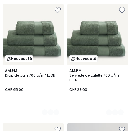
Nouveauté
Nouveauté
8
AM.PM
8
AM.PM
Drap de bain 700 g/m², LEON
Serviette de toilette 700 g/m²,
Couleurs
Couleurs
LEON
CHF 45,00
CHF 29,00