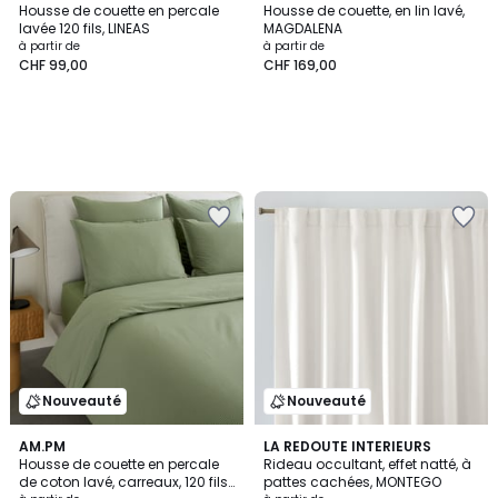
Housse de couette en percale
Housse de couette, en lin lavé,
lavée 120 fils, LINEAS
MAGDALENA
à partir de
à partir de
CHF 99,00
CHF 169,00
Nouveauté
Nouveauté
AM.PM
2
LA REDOUTE INTERIEURS
Housse de couette en percale
Rideau occultant, effet natté, à
Couleurs
de coton lavé, carreaux, 120 fils,
pattes cachées, MONTEGO