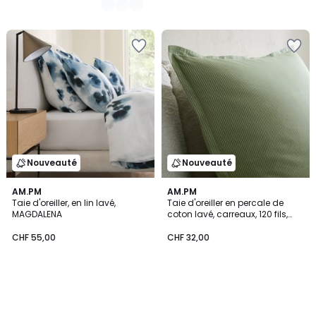
9,95.
Nouveauté
Nouveauté
AM.PM
AM.PM
Taie d'oreiller, en lin lavé,
Taie d'oreiller en percale de
MAGDALENA
coton lavé, carreaux, 120 fils,
SABBAL
CHF 55,00
CHF 32,00