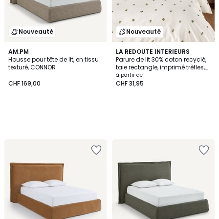
Nouveauté
Nouveauté
AM.PM
LA REDOUTE INTERIEURS
Housse pour tête de lit, en tissu
Parure de lit 30% coton recyclé,
texturé, CONNOR
taie rectangle, imprimé trèfles,
LUCKY CLOVER
à partir de
CHF 169,00
CHF 31,95