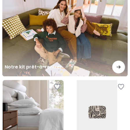
prêt-
à-
rentrer
Notre kit prêt-à-rentrer