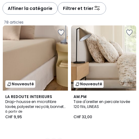
défiler
défiler
à
à
Affiner la catégorie
Filtrer et trier
gauche
droite
78 articles
Nouveauté
Nouveauté
3
LA REDOUTE INTERIEURS
AM.PM
Drap-housse en microfibre
Taie d'oreiller en percale lavée
Couleurs
lavée, polyester recyclé, bonnet
120 fils, LINEAS
Prix
30 cm
à partir de
CHF 9,95
CHF 32,00
à
partir
de
CHF