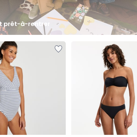
it prêt-à-rentrer