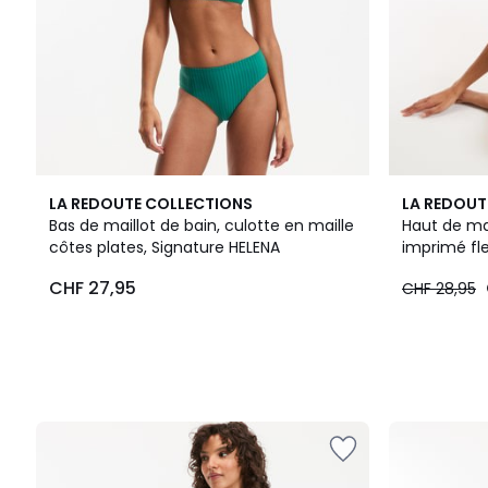
LA REDOUTE COLLECTIONS
LA REDOUT
Bas de maillot de bain, culotte en maille
Haut de mai
côtes plates, Signature HELENA
imprimé fl
CHF 27,95
CHF 28,95