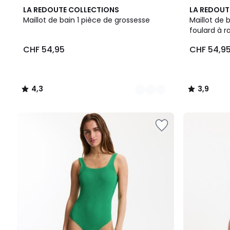
2
4,3
3,9
LA REDOUTE COLLECTIONS
LA REDOUT
Couleurs
/ 5
/ 5
Maillot de bain 1 pièce de grossesse
Maillot de 
foulard à r
CHF 54,95
CHF 54,9
4,3
3,9
/
/
5
5