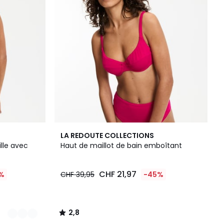
2,8
LA REDOUTE COLLECTIONS
/ 5
ille avec
Haut de maillot de bain emboîtant
CHF 21,97
%
CHF 39,95
-45%
2,8
/