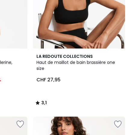
3,1
LA REDOUTE COLLECTIONS
/
lerine,
Haut de maillot de bain brassière one
5
size
CHF 27,95
%
3,1
/
5