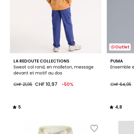
Outlet
5
4,8
LA REDOUTE COLLECTIONS
PUMA
/
/ 5
Sweat col rond, en molleton, message
Ensemble e
5
devant et motif au dos
CHF 10,97
CHF 21,95
-50%
CHF 64,95
5
4,8
/
/
5
5