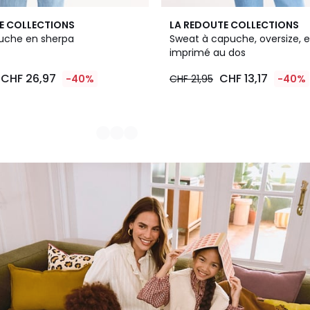
E COLLECTIONS
LA REDOUTE COLLECTIONS
puche en sherpa
Sweat à capuche, oversize, e
imprimé au dos
CHF 26,97
CHF 13,17
-40%
CHF 21,95
-40%