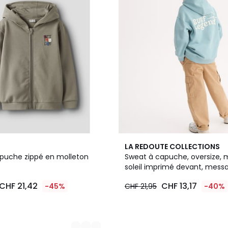
LA REDOUTE COLLECTIONS
puche zippé en molleton
Sweat à capuche, oversize, m
soleil imprimé devant, mess
imprimé dos
CHF 21,42
CHF 13,17
-45%
CHF 21,95
-40%