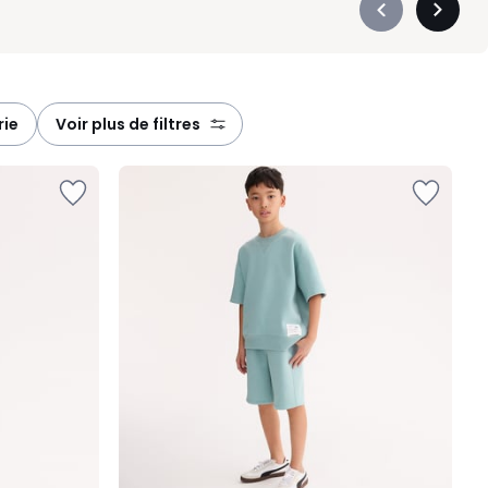
Précédent
Suivan
-
-
défiler
défiler
à
à
gauche
droite
rie
voir plus de filtres