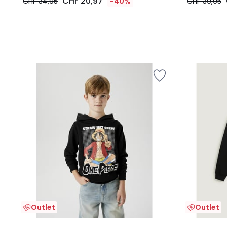
CHF 20,97
CHF 34,95
-40%
CHF 39,95
Outlet
Outlet