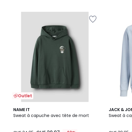
Outlet
2
NAME IT
JACK & JO
Couleurs
Sweat à capuche avec tête de mort
Sweat à ca