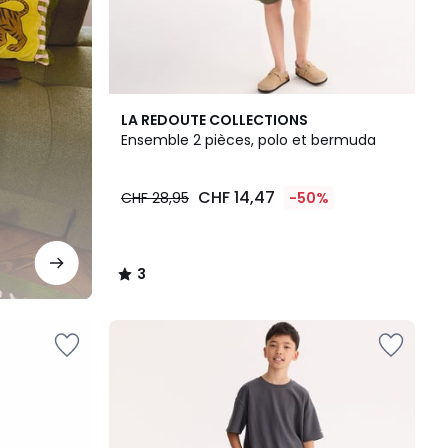
3
LA REDOUTE COLLECTIONS
/
Ensemble 2 pièces, polo et bermuda
5
CHF 14,47
CHF 28,95
-50%
3
/
5