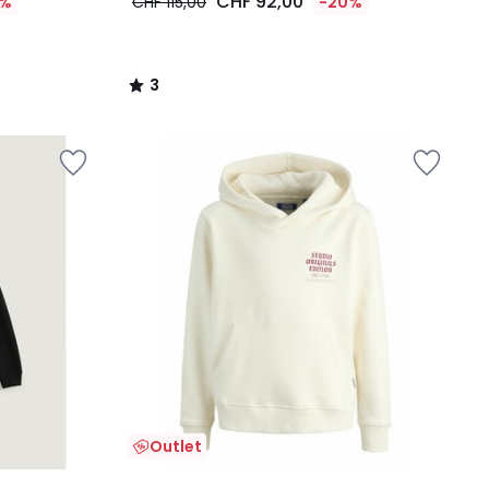
CHF 92,00
0%
CHF 115,00
-20%
3
/
5
Outlet