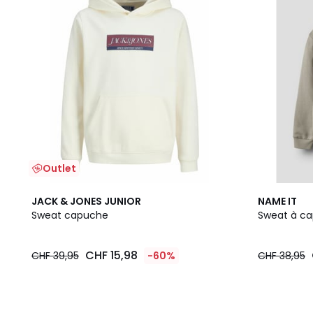
Outlet
2
JACK & JONES JUNIOR
NAME IT
Couleurs
Sweat capuche
Sweat à ca
CHF 15,98
CHF 39,95
-60%
CHF 38,95