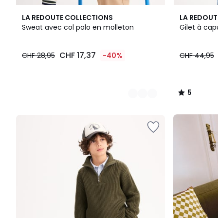
3
3
5
LA REDOUTE COLLECTIONS
LA REDOUT
Couleurs
Couleurs
/
Sweat avec col polo en molleton
Gilet à ca
5
CHF
CHF 17,37
CHF 28,95
-40%
CHF 44,95
17,37
au
lieu
de
5
CHF
/
28,95
5
40%
Notre
de
kit
réduction
prêt-
appliquée.
à-
rentrer