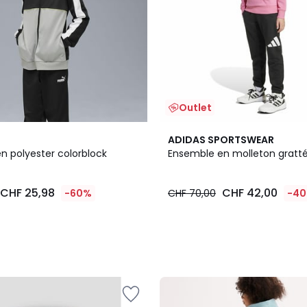
Outlet
ADIDAS SPORTSWEAR
n polyester colorblock
Ensemble en molleton gratté
CHF 25,98
CHF 42,00
-60%
CHF 70,00
-4