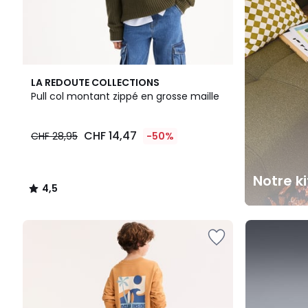
4,5
LA REDOUTE COLLECTIONS
/ 5
Pull col montant zippé en grosse maille
CHF 14,47
CHF 28,95
-50%
Notre k
4,5
/
5