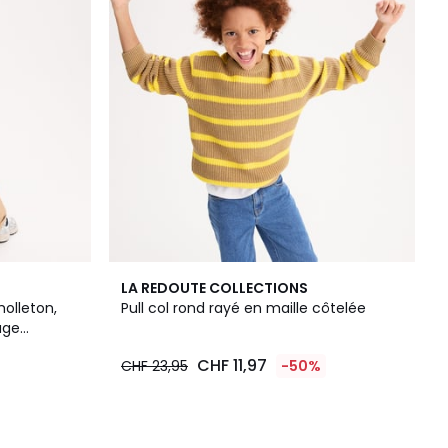
LA REDOUTE COLLECTIONS
olleton,
Pull col rond rayé en maille côtelée
age
CHF 11,97
CHF 23,95
-50%