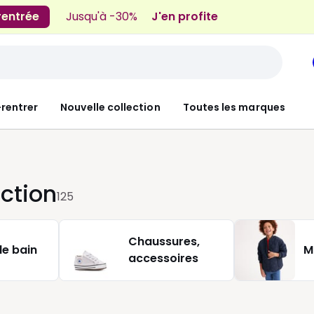
 rentrée
Jusqu'à -30%
J'en profite
-rentrer
Nouvelle collection
Toutes les marques
ection
125
Chaussures,
de bain
M
accessoires