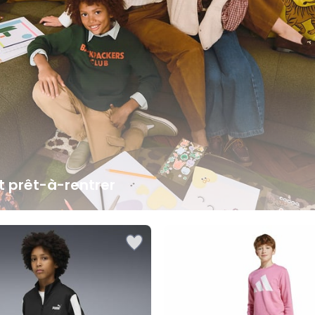
it prêt-à-rentrer