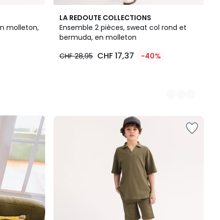
2
LA REDOUTE COLLECTIONS
Couleurs
n molleton,
Ensemble 2 pièces, sweat col rond et
bermuda, en molleton
CHF 17,37
CHF 28,95
-40%