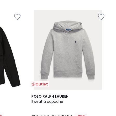
Outlet
3
POLO RALPH LAUREN
/
Sweat à capuche
5