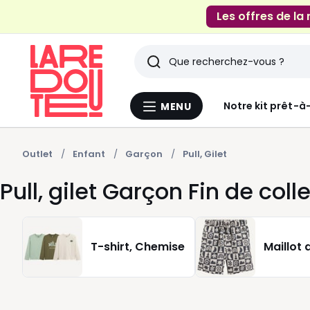
Les offres de la
Rechercher
Derniers
Notre kit prêt-à
MENU
Menu
articles
La
Redoute
vus
Outlet
Enfant
Garçon
Pull, Gilet
Pull, gilet Garçon Fin de coll
T-shirt, Chemise
Maillot 