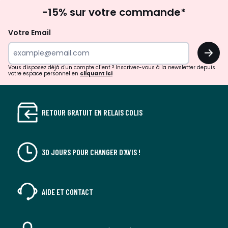
Inscription
gauche
droit
-15% sur votre commande*
à
la
Votre Email
newsletter
OK
Vous disposez déjà d'un compte client ? Inscrivez-vous à la newsletter depuis
votre espace personnel en
cliquant ici
RETOUR GRATUIT EN RELAIS COLIS
30 JOURS POUR CHANGER D'AVIS !
AIDE ET CONTACT