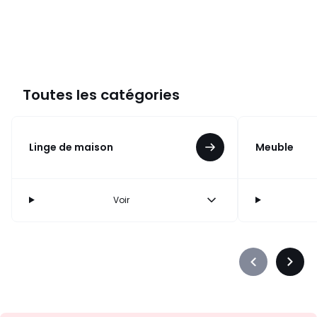
Toutes les catégories
Linge de maison
Meuble
Voir
Précédent
Suiva
-
-
défiler
défile
à
à