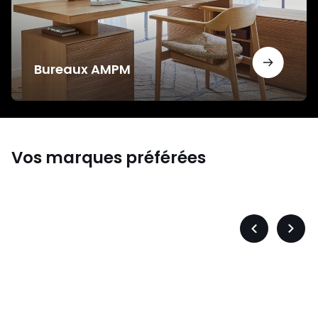
Bureaux AMPM
Vos marques préférées
s
Levis
Précédent
Suiva
-
-
défiler
défile
à
à
gauche
droit