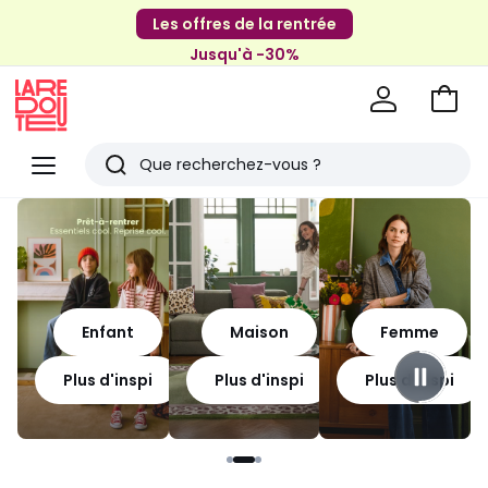
Les offres de la rentrée
Jusqu'à -30%
Aller
au
La
panie
Redoute
Menu
Rechercher
Derniers
articles
vus
Enfant
Maison
Femme
Plus d'inspi
Plus d'inspi
Plus d'inspi