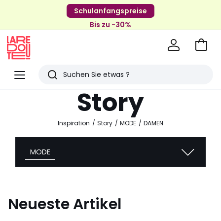
Schulanfangspreise
Bis zu -30%
Zum
Ware
La
Redoute
Menü
Suchen
Zuletzt
Story
angesehenen
Artikel
Inspiration
Story
MODE
DAMEN
MODE
Neueste Artikel