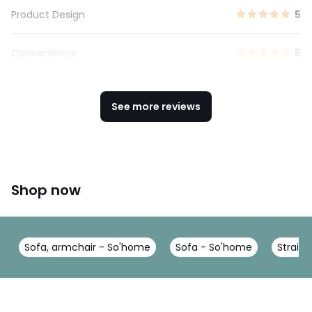
Product Design
5
Convenience
5
See more reviews
Shop now
Sofa, armchair - So'home
Sofa - So'home
Straig