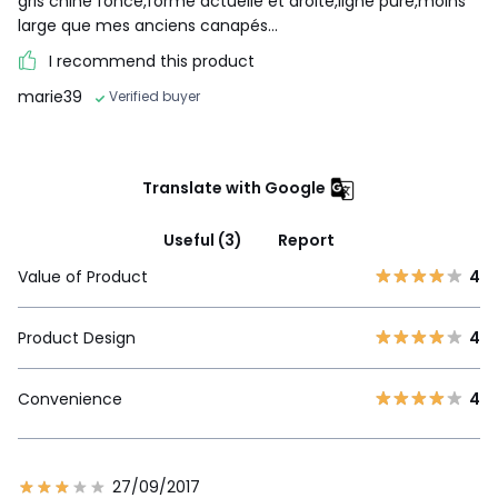
gris chiné foncé,forme actuelle et droite,ligne pure,moins
large que mes anciens canapés...
I recommend this product
marie39
Verified buyer
Translate with Google
Useful (3)
Report
Value of Product
4
Product Design
4
Convenience
4
27/09/2017