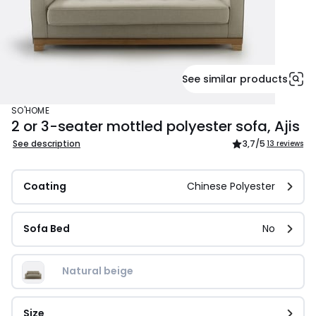
See similar products
SO'HOME
2 or 3-seater mottled polyester sofa, Ajis
See description
3,7
/5
13 reviews
Coating
Chinese Polyester
Sofa Bed
No
Natural beige
Size