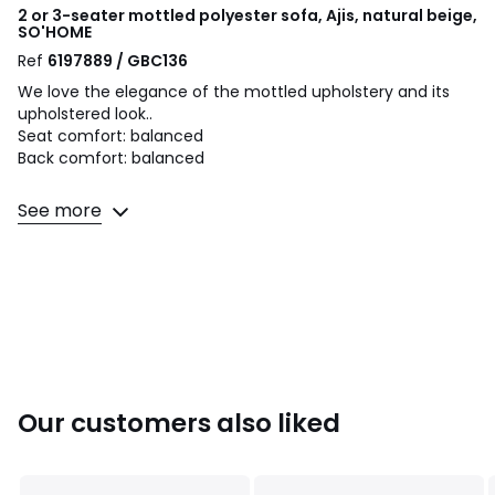
2 or 3-seater mottled polyester sofa, Ajis, natural beige,
SO'HOME
Ref
6197889 / GBC136
We love the elegance of the mottled upholstery and its
upholstered look..
Seat comfort: balanced
Back comfort: balanced
Dimensions
See more
2-seater sofa:
• Length: 163cm
• Height: 81cm
• Depth: 85cm
• Seat: W133 x H42 x D53 cm
3-Seater Sofa:
• Length: 193cm
• Height: 81cm
Our customers also liked
• Depth: 85cm
• Seat: W162 x H42 x D53 cm
Product Details