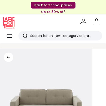
Back to School prices
Up to 30% off
Go
to
La
Baske
Redoute
Menu
Search
Last
viewed
items