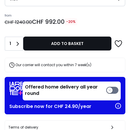
Price
from
CHF 992.00
from
CHF 1240.00
-20%
CHF
992.00
instead
Quantity
1
ADD TO BASKET
of
CHF
1240.00
20%
Our carrier will contact you within 7 week(s)
discount
applied.
Offered home delivery all year
round
Subscribe now for CHF 24.90/year
Terms of delivery