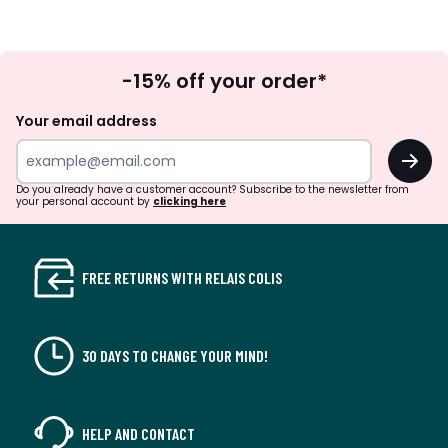
Sign
-15% off your order*
Up
Your email address
OK
Do you already have a customer account? Subscribe to the newsletter from
your personal account by
clicking here
FREE RETURNS WITH RELAIS COLIS
30 DAYS TO CHANGE YOUR MIND!
HELP AND CONTACT