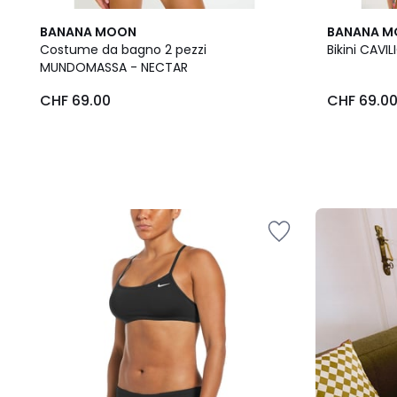
BANANA MOON
BANANA 
Costume da bagno 2 pezzi
Bikini CAVI
MUNDOMASSA - NECTAR
CHF
CHF 69.00
CHF 69.0
69.00.
Il
nostro
kit
"pronto
per
il
rientro"