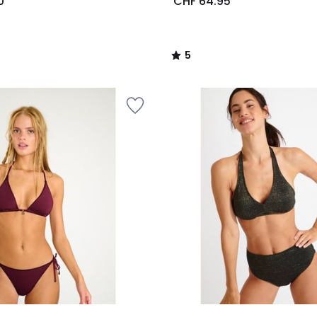
0
CHF 64.95
5
/
5