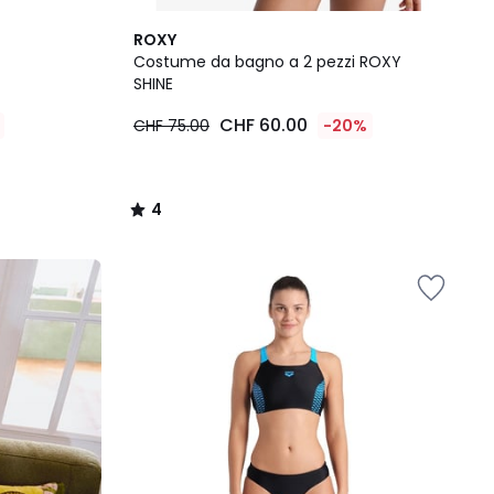
4
ROXY
/
Costume da bagno a 2 pezzi ROXY
5
SHINE
CHF 60.00
CHF 75.00
-20%
4
/
5