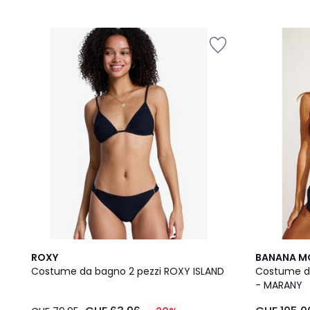
2
ROXY
BANANA 
/
Costume da bagno 2 pezzi ROXY ISLAND
Costume d
5
- MARANY