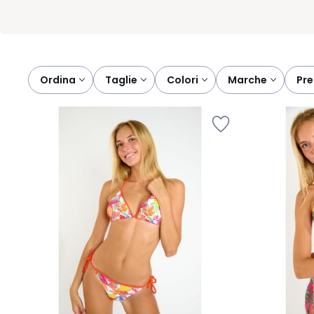
Ordina
taglie
colori
marche
pr