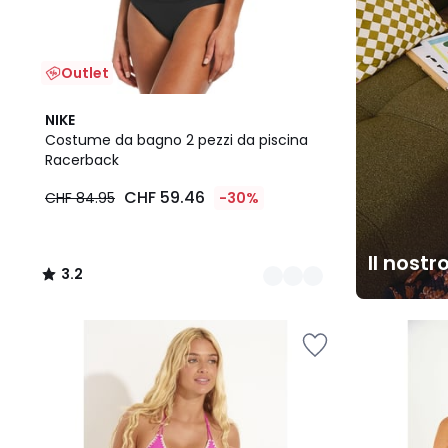
Outlet
2
3.2
NIKE
Colori
/ 5
Costume da bagno 2 pezzi da piscina
Racerback
CHF 59.46
CHF 84.95
-30%
Il nostr
3.2
/
5