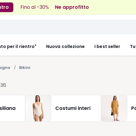
ntro
Fino al -30%
Ne approfitto
nto per il rientro"
Nuova collezione
I best seller
Tu
bagno
Bikini
i
36
siliana
Costumi interi
P