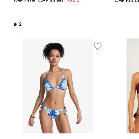
CHF 63.96
CHF 105.0
CHF 79.95
-20%
2
/
5