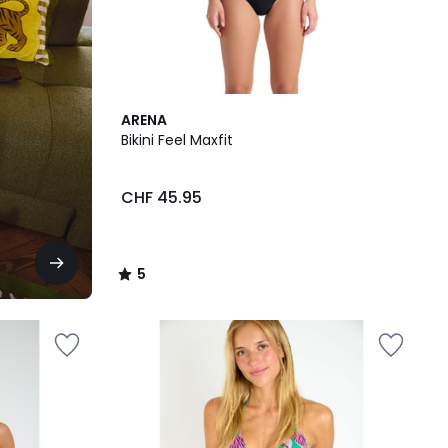
5
ARENA
/
Bikini Feel Maxfit
5
CHF 45.95
5
/
5