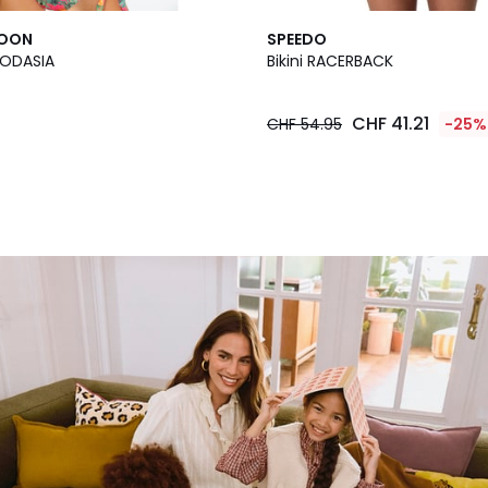
MOON
SPEEDO
LIODASIA
Bikini RACERBACK
0
CHF 41.21
CHF 54.95
-25%