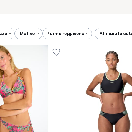
ezzo
motivo
forma reggiseno
affinare la ca