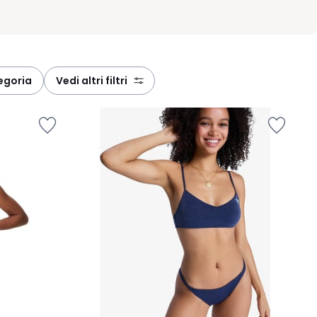
tegoria
vedi altri filtri