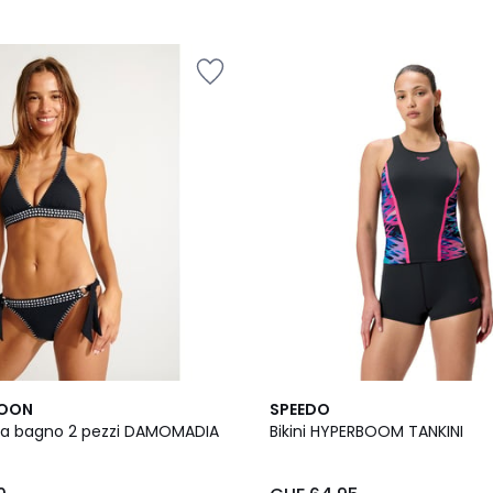
5
MOON
SPEEDO
/
a bagno 2 pezzi DAMOMADIA
Bikini HYPERBOOM TANKINI
5