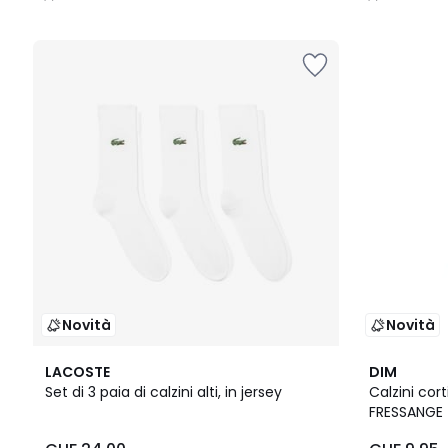
/
/
5
5
Novità
Novità
2
2
LACOSTE
DIM
Colori
Colori
Set di 3 paia di calzini alti, in jersey
Calzini cort
FRESSANGE