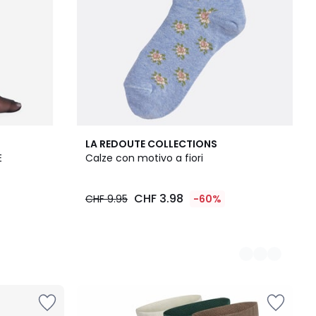
2
LA REDOUTE COLLECTIONS
Colori
E
Calze con motivo a fiori
CHF 3.98
CHF 9.95
-60%