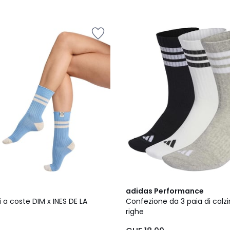
4.8
adidas Performance
/ 5
i a coste DIM x INES DE LA
Confezione da 3 paia di calzi
righe