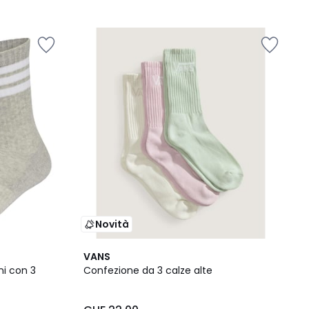
Novità
VANS
ni con 3
Confezione da 3 calze alte