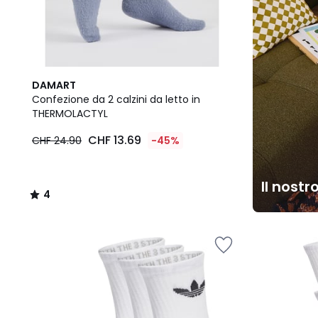
4
DAMART
/
Confezione da 2 calzini da letto in
5
THERMOLACTYL
CHF 13.69
CHF 24.90
-45%
Il nostr
4
/
5