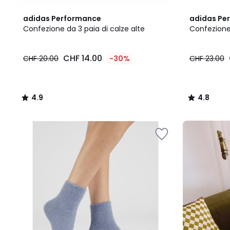
4.9
4.8
adidas Performance
adidas Pe
/ 5
/ 5
Confezione da 3 paia di calze alte
Confezione 
CHF
CHF 14.00
CHF 20.00
-30%
CHF 23.00
14.00
invece
di
CHF
4.9
4.8
20.00
/
/
30%
5
5
di
Il
riduzione
nostro
applicata.
kit
"pronto
per
il
rientro"