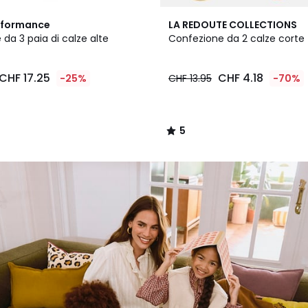
5
rformance
LA REDOUTE COLLECTIONS
/
da 3 paia di calze alte
Confezione da 2 calze corte
5
CHF 17.25
CHF 4.18
-25%
CHF 13.95
-70%
5
/
5