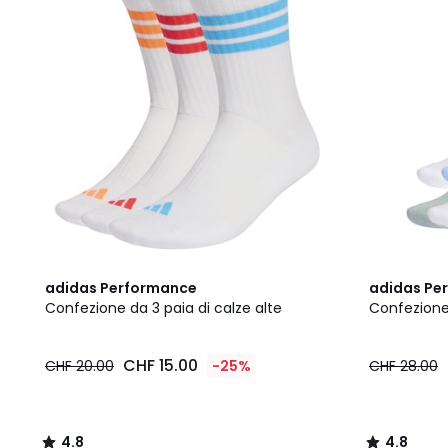
4.8
4.8
adidas Performance
adidas Pe
/ 5
/ 5
Confezione da 3 paia di calze alte
Confezione 
CHF 15.00
CHF 20.00
-25%
CHF 28.00
4.8
4.8