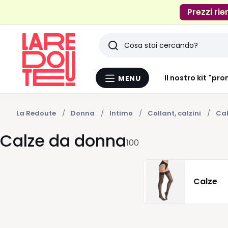
Prezzi rie
Ricerca
Ultimi
Il nostro kit "pro
MENU
Menu
articoli
La
Redoute
visti
La Redoute
Donna
Intimo
Collant, calzini
Cal
Calze da donna
100
Calze