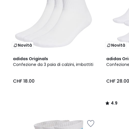
Novità
Novità
2
4.9
adidas Originals
adidas Ori
Colori
/ 5
Confezione da 3 paia di calzini, imbottiti
Confezione 
CHF 18.00
CHF 28.0
4.9
/
5