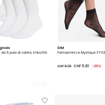
ginals
DIM
da 6 paia di calzini, imbottiti
Fantasmini Le Mystique STYL
0
CHF 5.81
CHF 8.95
-35%