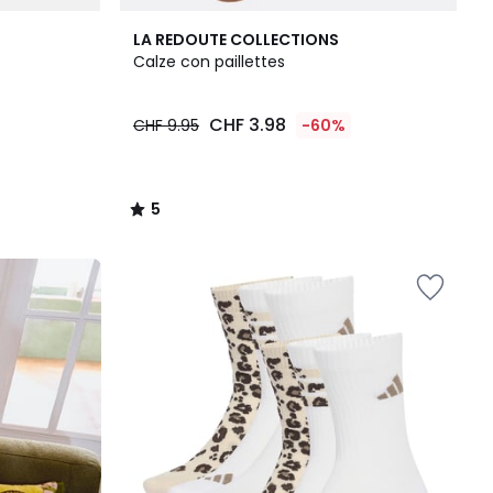
5
LA REDOUTE COLLECTIONS
/
Calze con paillettes
5
CHF 3.98
CHF 9.95
-60%
5
/
5