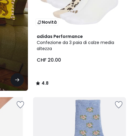
Novità
4.8
adidas Performance
/ 5
Confezione da 3 paia di calze media
altezza
CHF 20.00
4.8
/
5