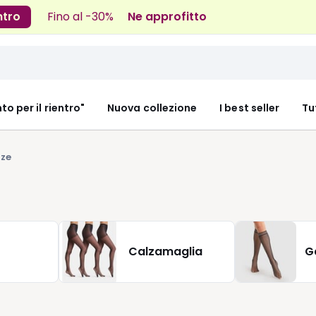
ntro
Fino al -30%
Ne approfitto
nto per il rientro"
Nuova collezione
I best seller
Tu
ze
Calzamaglia
G