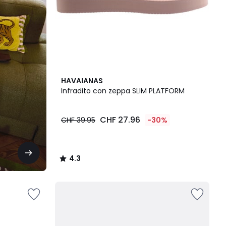
4.3
HAVAIANAS
/ 5
Infradito con zeppa SLIM PLATFORM
CHF 27.96
CHF 39.95
-30%
4.3
/
5