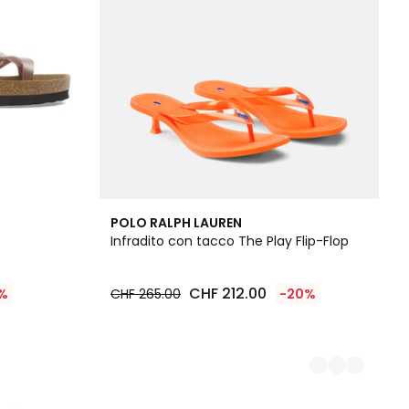
2
POLO RALPH LAUREN
Colori
Infradito con tacco The Play Flip-Flop
CHF 212.00
%
CHF 265.00
-20%