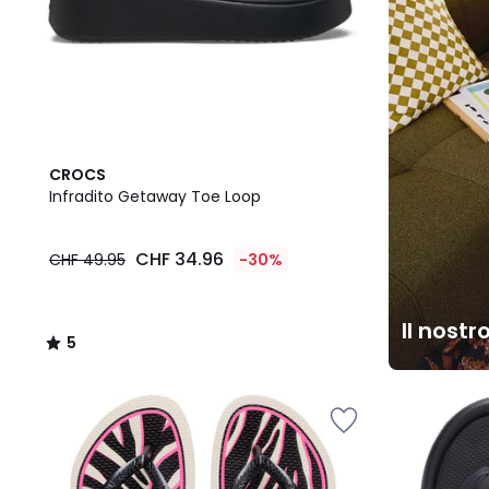
5
CROCS
/
Infradito Getaway Toe Loop
5
CHF 34.96
CHF 49.95
-30%
Il nostr
5
/
5