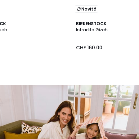
Novità
OCK
BIRKENSTOCK
izeh
Infradito Gizeh
0
CHF 160.00