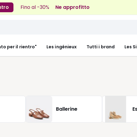
ntro
Fino al -30%
Ne approfitto
nto per il rientro"
Les ingénieux
Tutti i brand
Les S
Ballerine
E