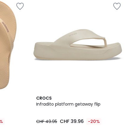
3.4
CROCS
/ 5
Infradito platform getaway flip
CHF 39.96
%
CHF 49.95
-20%