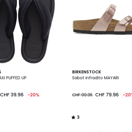
3
S
BIRKENSTOCK
/
AXI PUFFED UP
Sabot infradito MAYARI
5
CHF 39.96
CHF 79.96
-20%
CHF 99.95
-20
3
/
5