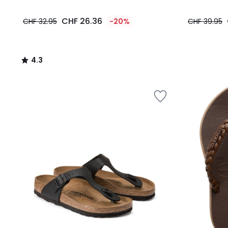
CHF 26.36
CHF 32.95
-20%
CHF 39.95
4.3
/
5