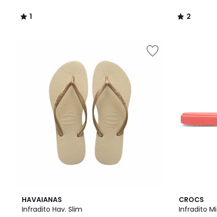
1
2
/
/
5
5
4.3
HAVAIANAS
CROCS
/ 5
Infradito Hav. Slim
Infradito Mi