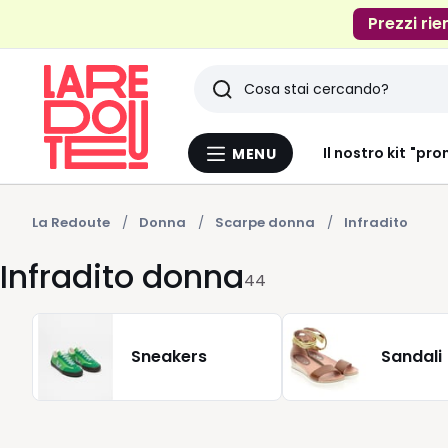
Prezzi rie
Ricerca
Ultimi
Il nostro kit "pro
MENU
Menu
articoli
La
Redoute
visti
La Redoute
Donna
Scarpe donna
Infradito
Infradito donna
44
Sneakers
Sandali