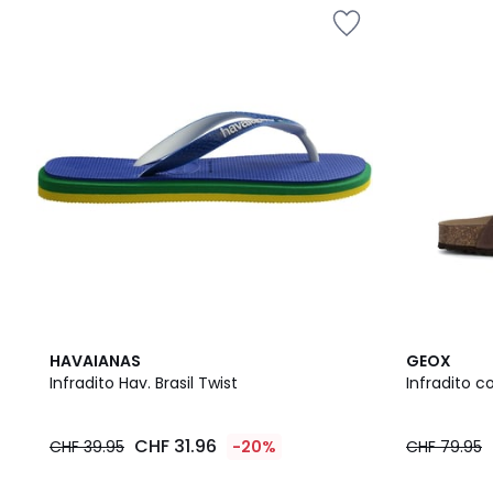
1
2
2
HAVAIANAS
GEOX
/
Colori
/
Infradito Hav. Brasil Twist
Infradito co
5
5
CHF 31.96
CHF 39.95
-20%
CHF 79.95