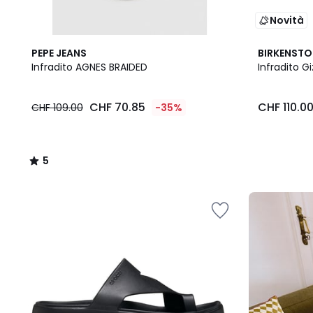
Novità
5
PEPE JEANS
BIRKENST
/
Infradito AGNES BRAIDED
Infradito G
5
CHF
CHF 70.85
CHF 110.0
CHF 109.00
-35%
70.85
invece
di
CHF
5
109.00
/
35%
5
di
Il
riduzione
nostro
applicata.
kit
"pronto
per
il
rientro"