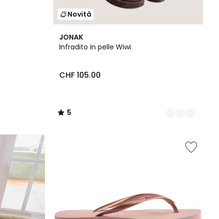
Novità
2
5
JONAK
Colori
/
Infradito in pelle Wiwi
5
CHF 105.00
5
/
5