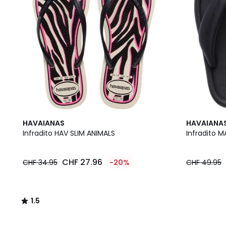
1.5
HAVAIANAS
HAVAIANA
/
Infradito HAV SLIM ANIMALS
Infradito M
5
CHF 27.96
CHF 34.95
-20%
CHF 49.95
1.5
/
5