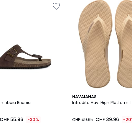
5
HAVAIANAS
/
n fibbia Brionia
Infradito Hav. High Platform II
5
CHF 55.96
CHF 39.96
-30%
CHF 49.95
-20