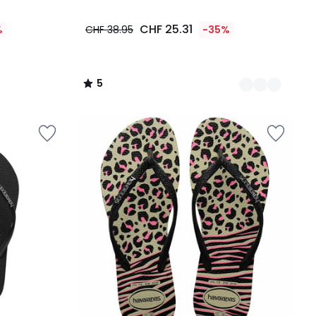
5
CHF 25.31
%
CHF 38.95
-35%
5
/
5