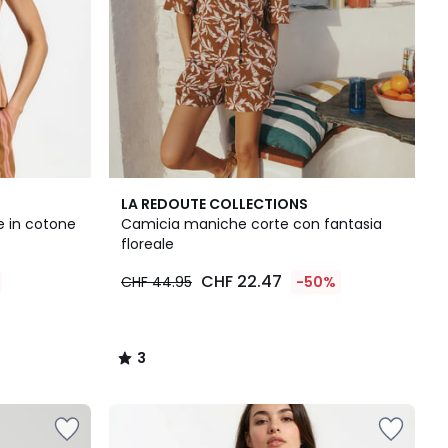
3
LA REDOUTE COLLECTIONS
/
le in cotone
Camicia maniche corte con fantasia
5
floreale
CHF 22.47
CHF 44.95
-50%
3
/
5