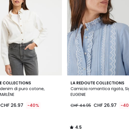
4.5
E COLLECTIONS
LA REDOUTE COLLECTIONS
/ 5
 denim di puro cotone,
Camicia romantica rigata, S
MARLÈNE
EUGENIE
CHF 26.97
CHF 26.97
-40%
CHF 44.95
-4
4.5