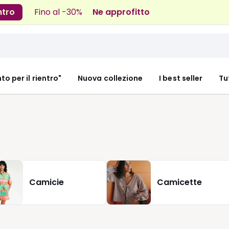
ntro
Fino al -30%
Ne approfitto
nto per il rientro"
Nuova collezione
I best seller
Tu
Camicie
Camicette