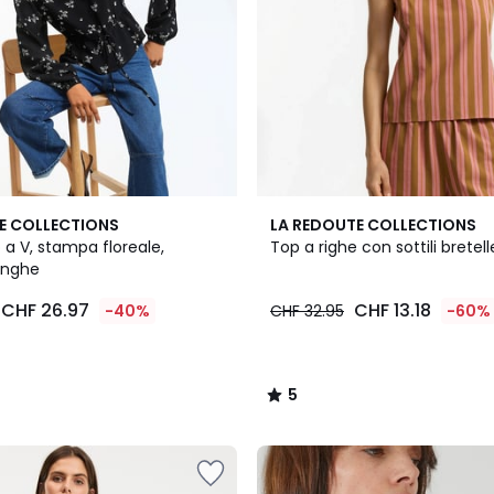
5
E COLLECTIONS
LA REDOUTE COLLECTIONS
/
o a V, stampa floreale,
Top a righe con sottili bretel
5
unghe
CHF 26.97
CHF 13.18
-40%
CHF 32.95
-60%
5
/
5