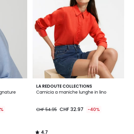
4.7
LA REDOUTE COLLECTIONS
/ 5
ignature
Camicia a maniche lunghe in lino
CHF 32.97
0%
CHF 54.95
-40%
4.7