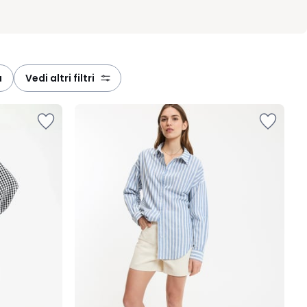
a
vedi altri filtri