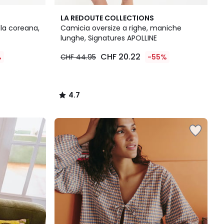
4.7
LA REDOUTE COLLECTIONS
/ 5
lla coreana,
Camicia oversize a righe, maniche
lunghe, Signatures APOLLINE
CHF 20.22
%
CHF 44.95
-55%
4.7
/
5