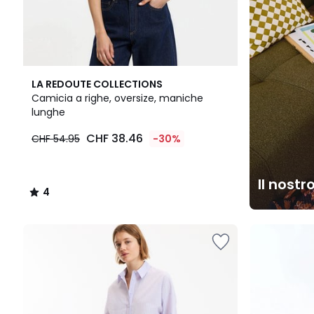
4
LA REDOUTE COLLECTIONS
/
Camicia a righe, oversize, maniche
5
lunghe
CHF 38.46
CHF 54.95
-30%
Il nostr
4
/
5