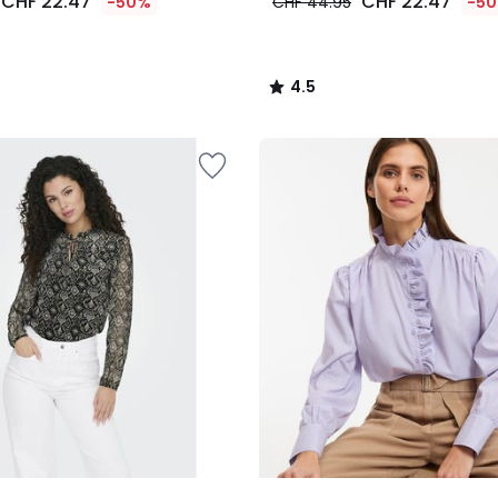
CHF 22.47
CHF 22.47
-50%
CHF 44.95
-5
4.5
/
5