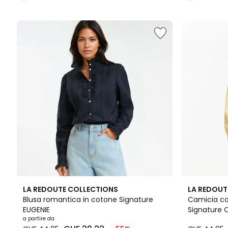
/
/
5
5
2
4.6
3.7
LA REDOUTE COLLECTIONS
LA REDOUT
Colori
/ 5
/ 5
Blusa romantica in cotone Signature
Camicia con
EUGENIE
Signature 
a partire da