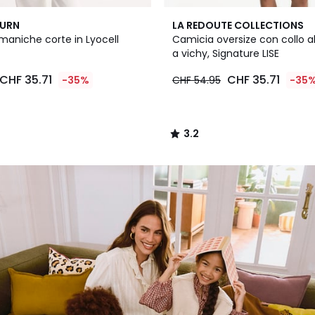
3.2
BURN
LA REDOUTE COLLECTIONS
/ 5
maniche corte in Lyocell
Camicia oversize con collo a
a vichy, Signature LISE
CHF 35.71
CHF 35.71
-35%
CHF 54.95
-35
3.2
/
5