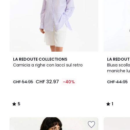
5
1
LA REDOUTE COLLECTIONS
LA REDOUT
/
/
Camicia a righe con lacci sul retro
Blusa scoll
5
5
maniche l
CHF 32.97
CHF 54.95
-40%
CHF 44.95
5
1
/
/
5
5