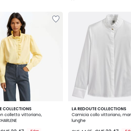
/
5
4.5
E COLLECTIONS
LA REDOUTE COLLECTIONS
/ 5
 colletto vittoriano,
Camicia collo vittoriano, ma
CHARLENE
lunghe