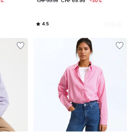
CHF 69.96
0%
CHF 99.95
-30%
4.5
/
5