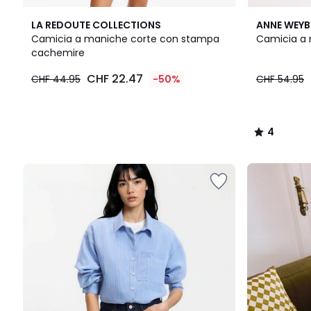
4
LA REDOUTE COLLECTIONS
ANNE WEY
/
Camicia a maniche corte con stampa
Camicia a 
5
cachemire
CHF
CHF 22.47
CHF 44.95
-50%
CHF 54.95
22.47
invece
di
CHF
4
44.95
/
50%
5
di
Il
riduzione
nostro
applicata.
kit
"pronto
per
il
rientro"