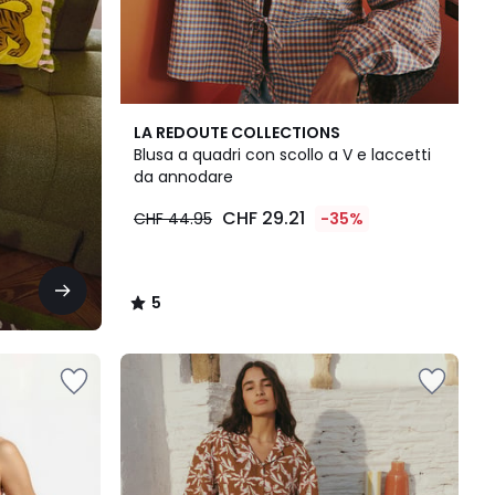
5
LA REDOUTE COLLECTIONS
/
Blusa a quadri con scollo a V e laccetti
5
da annodare
CHF 29.21
CHF 44.95
-35%
5
/
5