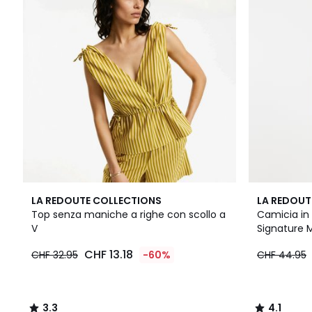
3.3
4.1
LA REDOUTE COLLECTIONS
LA REDOUT
/ 5
/ 5
Top senza maniche a righe con scollo a
Camicia in
V
Signature 
CHF 13.18
CHF 32.95
-60%
CHF 44.95
3.3
4.1