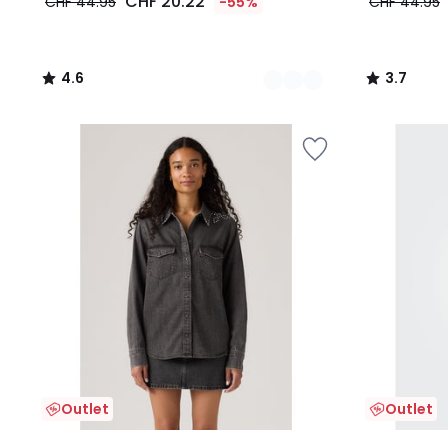
CHF 20.22
CHF 44.95
-55%
CHF 44.95
4.6
3.7
/
/
5
5
Outlet
Outlet