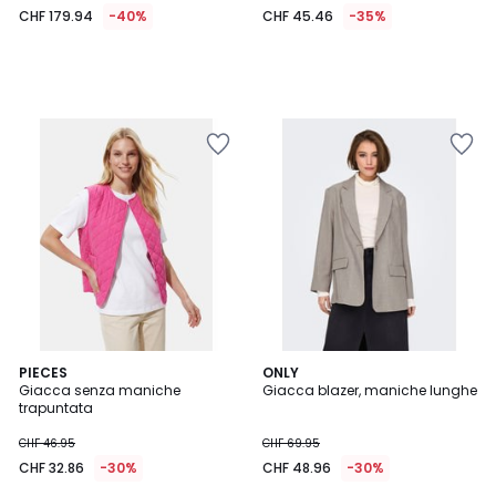
CHF 179.94
-40%
CHF 45.46
-35%
4.5
PIECES
ONLY
/ 5
Giacca senza maniche
Giacca blazer, maniche lunghe
trapuntata
CHF 46.95
CHF 69.95
CHF 32.86
-30%
CHF 48.96
-30%