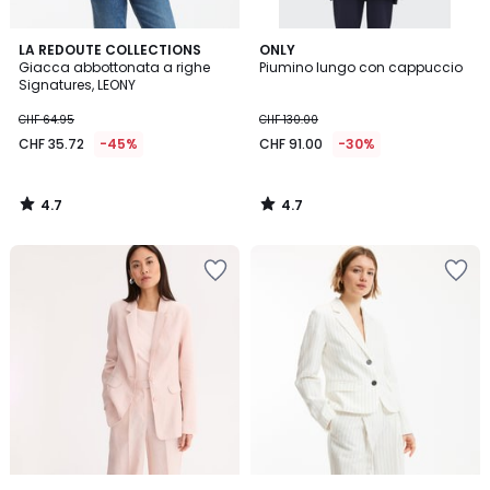
4.7
4.7
LA REDOUTE COLLECTIONS
ONLY
/ 5
/ 5
Giacca abbottonata a righe
Piumino lungo con cappuccio
Signatures, LEONY
CHF 64.95
CHF 130.00
CHF 35.72
-45%
CHF 91.00
-30%
4.7
4.7
/
/
5
5