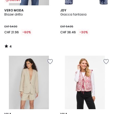
4
VERO MODA
JDY
/
Blazer dritto
Giacca fantasia
5
CHF 54.90
CHF 54.95
CHF 21.96
-60%
CHF 38.46
-30%
4
/
5
5