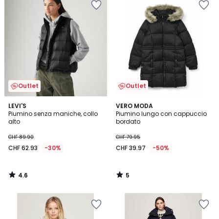
Outlet
Outlet
4.6
5
LEVI'S
VERO MODA
/ 5
/
Piumino senza maniche, collo
Piumino lungo con cappuccio
5
alto
bordato
CHF 89.90
CHF 79.95
CHF 62.93
-30%
CHF 39.97
-50%
4.6
5
/
/
5
5