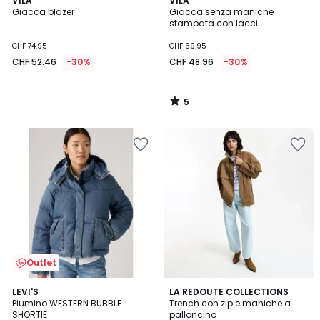
VILA
VILA
/
Giacca blazer
Giacca senza maniche
5
stampata con lacci
CHF 74.95
CHF 69.95
CHF 52.46
-30%
CHF 48.96
-30%
5
/
5
Outlet
5
4.3
LEVI'S
LA REDOUTE COLLECTIONS
/
/ 5
Piumino WESTERN BUBBLE
Trench con zip e maniche a
5
SHORTIE
palloncino