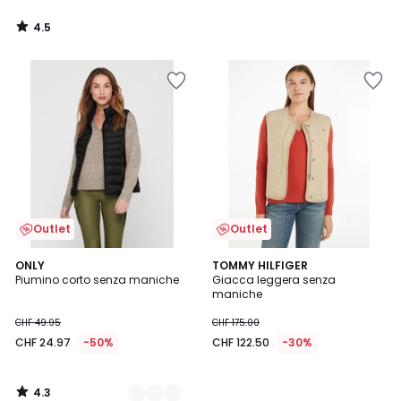
4.5
/
5
Outlet
Outlet
4.3
2
ONLY
TOMMY HILFIGER
/ 5
Piumino corto senza maniche
Giacca leggera senza
Colori
maniche
CHF 49.95
CHF 175.00
CHF 24.97
-50%
CHF 122.50
-30%
4.3
/