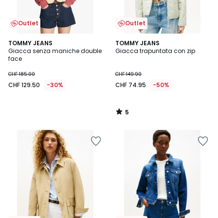
Outlet
Outlet
5
TOMMY JEANS
TOMMY JEANS
/
Giacca senza maniche double
Giacca trapuntata con zip
5
face
CHF 185.00
CHF 149.90
CHF 129.50
-30%
CHF 74.95
-50%
5
/
5