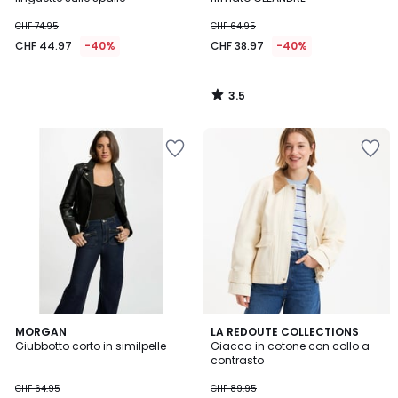
CHF 74.95
CHF 64.95
CHF 44.97
-40%
CHF 38.97
-40%
3.5
/
5
4.7
MORGAN
LA REDOUTE COLLECTIONS
/ 5
Giubbotto corto in similpelle
Giacca in cotone con collo a
contrasto
CHF 64.95
CHF 89.95