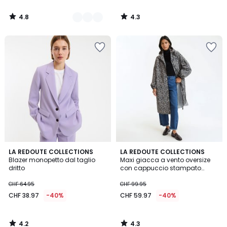
4.8
4.3
/
/
5
5
4.2
4.3
LA REDOUTE COLLECTIONS
LA REDOUTE COLLECTIONS
/ 5
/ 5
Blazer monopetto dal taglio
Maxi giacca a vento oversize
dritto
con cappuccio stampato
lungo
CHF 64.95
CHF 99.95
CHF 38.97
-40%
CHF 59.97
-40%
4.2
4.3