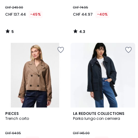
CHF 249.90
CHF 74.95
CHF 137.44
-45%
CHF 44.97
-40%
5
4.3
/
/
5
5
4
PIECES
LA REDOUTE COLLECTIONS
/
Trench corto
Parka lungo con cerniera
5
CHF 64.95
CHF 145.00