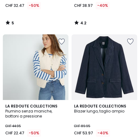
32.47
CHF 32.47
-50%
CHF 38.97
-40%
invece
di
CHF
5
4.2
64.95
/
/
5
5
50%
di
riduzione
applicata.
4.8
4.3
3
LA REDOUTE COLLECTIONS
LA REDOUTE COLLECTIONS
/ 5
/ 5
Piumino senza maniche,
Blazer lungo, taglio ampio
Colori
bottoni a pressione
CHF 44.95
CHF 89.95
CHF 22.47
-50%
CHF 53.97
-40%