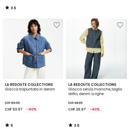
3.5
/
5
5
3.5
LA REDOUTE COLLECTIONS
LA REDOUTE COLLECTIONS
/
/ 5
Giacca trapuntata in denim
Giacca senza maniche, taglio
5
dritto, denim a righe
CHF 89.95
CHF 44.95
CHF 53.97
-40%
CHF 26.97
-40%
5
3.5
/
/