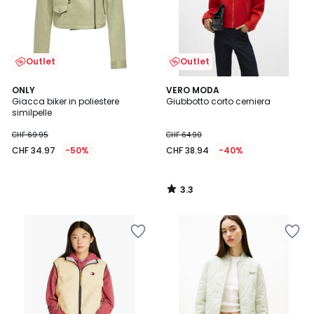
Outlet
Outlet
3.3
ONLY
VERO MODA
/ 5
Giacca biker in poliestere
Giubbotto corto cerniera
similpelle
CHF 69.95
CHF 64.90
CHF 34.97
-50%
CHF 38.94
-40%
3.3
/
5