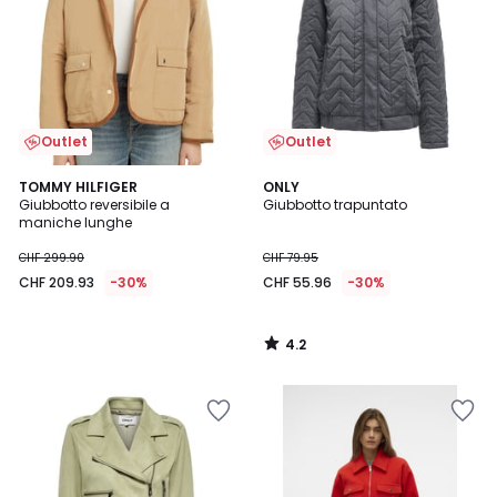
Outlet
Outlet
4.2
TOMMY HILFIGER
ONLY
/ 5
Giubbotto reversibile a
Giubbotto trapuntato
maniche lunghe
CHF 299.90
CHF 79.95
CHF 209.93
-30%
CHF 55.96
-30%
4.2
/
5