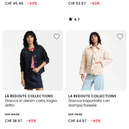
CHF 45.46
-30%
CHF 53.97
-40%
4.7
/
5
3.5
LA REDOUTE COLLECTIONS
LA REDOUTE COLLECTIONS
/ 5
Giacca in denim corta, taglio
Giacca trapuntata con
dritto
stampa floreale
CHF 64.95
CHF 74.95
CHF 38.97
-40%
CHF 44.97
-40%