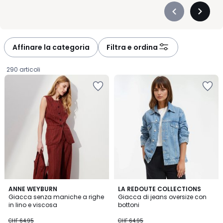
Précédent
Suivan
-
-
défiler
défiler
à
à
Affinare la categoria
Filtra e ordina
gauche
droite
290 articoli
5
4.2
ANNE WEYBURN
LA REDOUTE COLLECTIONS
/
/ 5
Giacca senza maniche a righe
Giacca di jeans oversize con
5
in lino e viscosa
bottoni
CHF
CHF 64.95
CHF 64.95