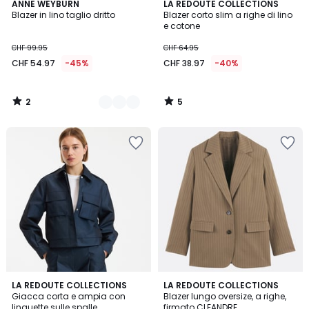
2
5
2
ANNE WEYBURN
LA REDOUTE COLLECTIONS
/
/
Blazer in lino taglio dritto
Blazer corto slim a righe di lino
Colori
5
5
e cotone
CHF 99.95
CHF 64.95
CHF 54.97
-45%
CHF 38.97
-40%
2
5
/
/
5
5
3.5
LA REDOUTE COLLECTIONS
LA REDOUTE COLLECTIONS
/ 5
Giacca corta e ampia con
Blazer lungo oversize, a righe,
linguette sulle spalle
firmato CLEANDRE