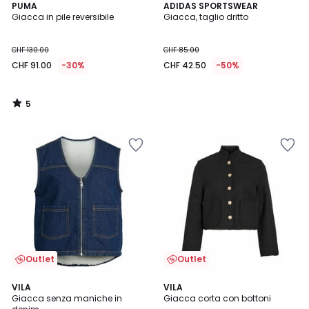
5
PUMA
ADIDAS SPORTSWEAR
/
Giacca in pile reversibile
Giacca, taglio dritto
5
CHF 130.00
CHF 85.00
CHF 91.00
-30%
CHF 42.50
-50%
5
/
5
Outlet
Outlet
4
VILA
VILA
/
Giacca senza maniche in
Giacca corta con bottoni
5