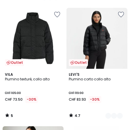
5
Outlet
Outlet
5
4.7
VILA
2
LEVI'S
/
/ 5
Piumino texturé, collo alto
Piumino corto collo alto
Colori
5
CHF 105.00
CHF 119.90
CHF 73.50
-30%
CHF 83.93
-30%
5
4.7
/
/
5
5