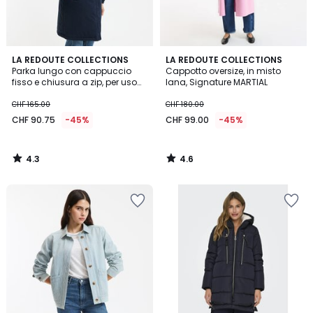
4.3
4.6
LA REDOUTE COLLECTIONS
LA REDOUTE COLLECTIONS
/ 5
/ 5
Parka lungo con cappuccio
Cappotto oversize, in misto
fisso e chiusura a zip, per uso
lana, Signature MARTIAL
invernale
CHF 165.00
CHF 180.00
CHF 90.75
-45%
CHF 99.00
-45%
4.3
4.6
/
/
5
5