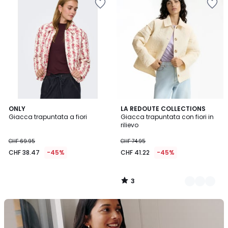
3
ONLY
2
LA REDOUTE COLLECTIONS
/
Giacca trapuntata a fiori
Giacca trapuntata con fiori in
Colori
5
rilievo
CHF 69.95
CHF 74.95
CHF 38.47
-45%
CHF 41.22
-45%
3
/
5
La
Redoute
Collections