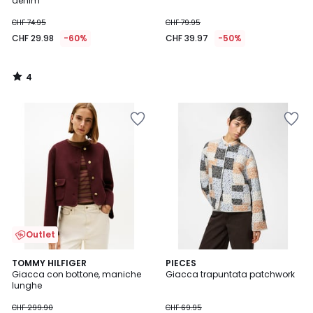
denim
CHF 74.95
CHF 79.95
CHF 29.98
-60%
CHF 39.97
-50%
4
/
5
Outlet
TOMMY HILFIGER
PIECES
Giacca con bottone, maniche
Giacca trapuntata patchwork
lunghe
CHF 299.90
CHF 69.95