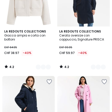
4.2
4.2
2
LA REDOUTE COLLECTIONS
3
LA REDOUTE COLLECTIONS
/ 5
/ 5
Giacca ampia e corta con
Cerata oversize con
Colori
Colori
bottoni
cappuccio, Signature PRISCA
CHF 64.95
CHF 99.95
CHF 38.97
-40%
CHF 59.97
-40%
4.2
4.2
/
/
5
5