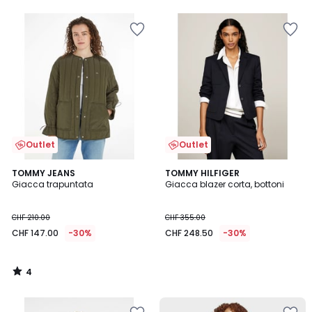
5
5
Outlet
Outlet
4
TOMMY JEANS
TOMMY HILFIGER
/
Giacca trapuntata
Giacca blazer corta, bottoni
5
CHF 210.00
CHF 355.00
CHF 147.00
-30%
CHF 248.50
-30%
4
/
5