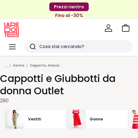
Prezzi rientro
Fino al -30%
Vai
al
La
carrel
Redoute
Menu
Ricerca
Ultimi
...
articoli
Donna
Cappotto, Giacca
Cappotti e Giubbotti da
visti
donna Outlet
290
Vestiti
Gonne