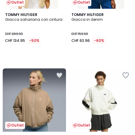
Outlet
Outlet
TOMMY HILFIGER
TOMMY HILFIGER
Giacca sahariana con cintura
Giacca in denim
CHF 269.90
CHF 159.90
CHF 134.95
-50%
CHF 63.96
-60%
Outlet
Outlet