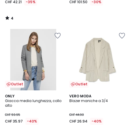
CHF 42.21
-35%
CHF 101.50
-30%
4
/
5
Outlet
Outlet
4.5
4.4
ONLY
VERO MODA
/ 5
/ 5
Giacca media lunghezza, collo
Blazer maniche a 3/4
alto
CHF 59.95
CHF 44.90
CHF 35.97
-40%
CHF 26.94
-40%