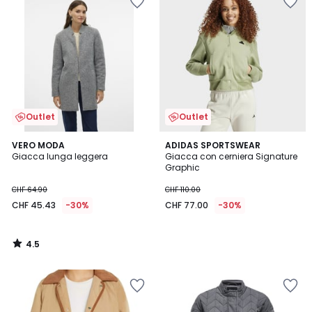
Outlet
Outlet
4.5
VERO MODA
ADIDAS SPORTSWEAR
/ 5
Giacca lunga leggera
Giacca con cerniera Signature
Graphic
CHF 64.90
CHF 110.00
CHF 45.43
-30%
CHF 77.00
-30%
4.5
/
5