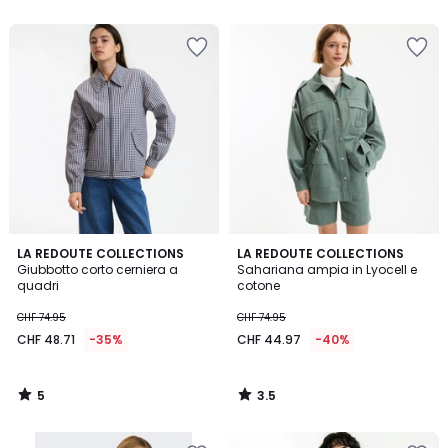
5
5
5
3.5
LA REDOUTE COLLECTIONS
LA REDOUTE COLLECTIONS
/
/ 5
Giubbotto corto cerniera a
Sahariana ampia in Lyocell e
5
quadri
cotone
CHF 74.95
CHF 74.95
CHF 48.71
-35%
CHF 44.97
-40%
5
3.5
/
/
5
5