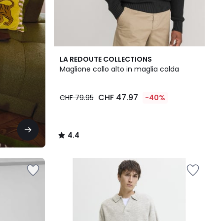
4.4
LA REDOUTE COLLECTIONS
/ 5
Maglione collo alto in maglia calda
CHF 47.97
CHF 79.95
-40%
4.4
/
5