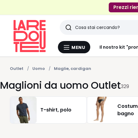
Prezzi rie
Ricerca
Ultimi
Il nostro kit "pro
MENU
Menu
articoli
La
Redoute
visti
Outlet
Uomo
Maglie, cardigan
Maglioni da uomo Outlet
329
Costum
T-shirt, polo
bagno