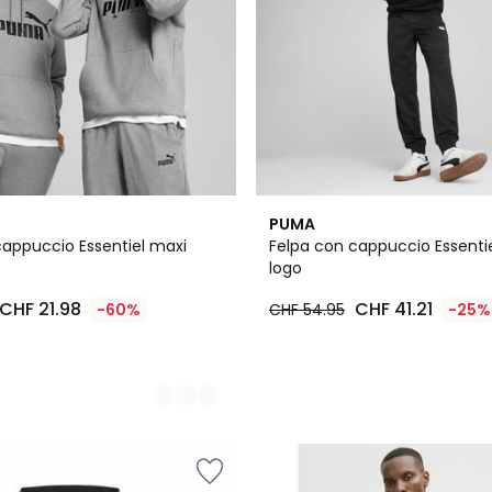
PUMA
cappuccio Essentiel maxi
Felpa con cappuccio Essenti
logo
CHF 21.98
CHF 41.21
-60%
CHF 54.95
-25%