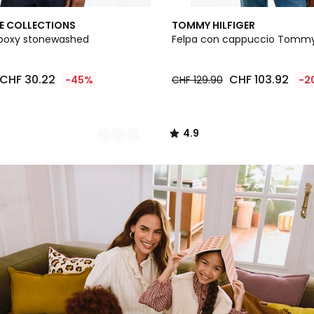
4.9
E COLLECTIONS
TOMMY HILFIGER
/ 5
 boxy stonewashed
Felpa con cappuccio Tomm
CHF 30.22
CHF 103.92
-45%
CHF 129.90
-2
4.9
/
5