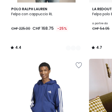
2
4.4
2
4.7
POLO RALPH LAUREN
LA REDOUT
Colori
/ 5
Colori
/ 5
Felpa con cappuccio RL
Felpa polo
CHF
a partire da
CHF 168.75
CHF 225.00
-25%
CHF 54.95
168.75
invece
di
CHF
4.4
4.7
225.00
/
/
25%
5
5
di
Il
riduzione
nostro
applicata.
kit
"pronto
per
il
rientro"