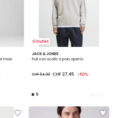
Outlet
2
5
JACK & JONES
Colori
/
el maxi
Pull con scollo a polo aperto
5
CHF 27.45
CHF 54.90
-50%
5
/
5