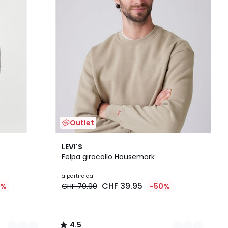
Outlet
2
4.5
LEVI'S
Colori
/ 5
Felpa girocollo Housemark
a partire da
CHF 39.95
0%
CHF 79.90
-50%
4.5