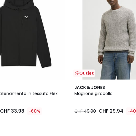
Outlet
3
JACK & JONES
Colori
allenamento in tessuto Flex
Maglione girocollo
CHF 33.98
CHF 29.94
-60%
CHF 49.90
-4