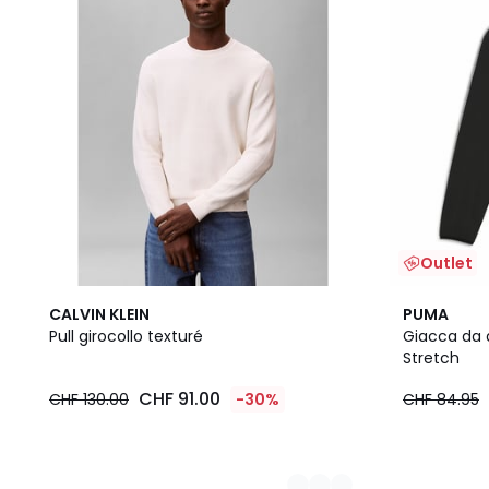
Outlet
2
CALVIN KLEIN
PUMA
Colori
Pull girocollo texturé
Giacca da 
Stretch
CHF 91.00
CHF 130.00
-30%
CHF 84.95