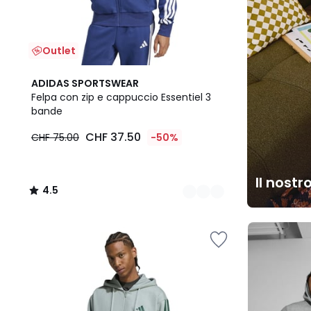
Outlet
2
4.5
ADIDAS SPORTSWEAR
Colori
/ 5
Felpa con zip e cappuccio Essentiel 3
bande
CHF 37.50
CHF 75.00
-50%
Il nostr
4.5
/
5