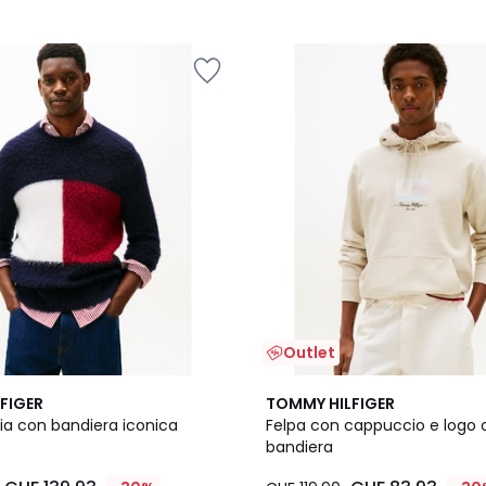
Outlet
2
FIGER
TOMMY HILFIGER
Colori
lia con bandiera iconica
Felpa con cappuccio e logo 
bandiera