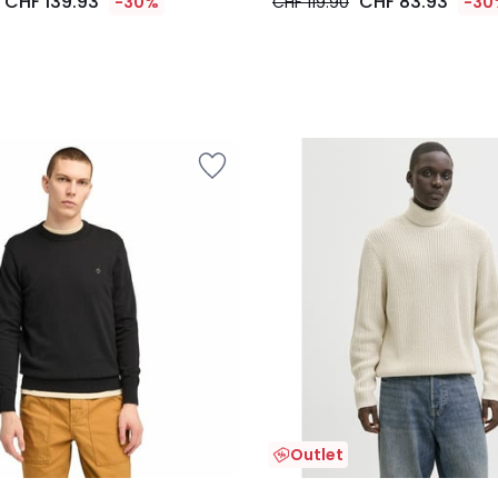
CHF 139.93
CHF 83.93
-30%
CHF 119.90
-30
Outlet