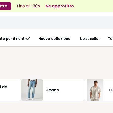
ntro
Fino al -30%
Ne approfitto
nto per il rientro"
Nuova collezione
I best seller
Tu
i da
Jeans
C