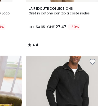
4.4
LA REDOUTE COLLECTIONS
/ 5
y Logo
Gilet in cotone con zip a coste inglesi
CHF 27.47
0%
CHF 54.95
-50%
4.4
/
5