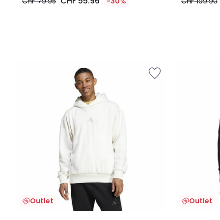
CHF 55.96
CHF 79.95
-30%
CHF 199.90
Outlet
Outlet