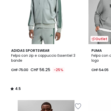
Outlet
4.5
2
ADIDAS SPORTSWEAR
PUMA
/ 5
Colori
Felpa con zip e cappuccio Essentiel 3
Felpa con 
bande
logo
CHF 56.25
CHF 75.00
-25%
CHF 54.95
4.5
/
5