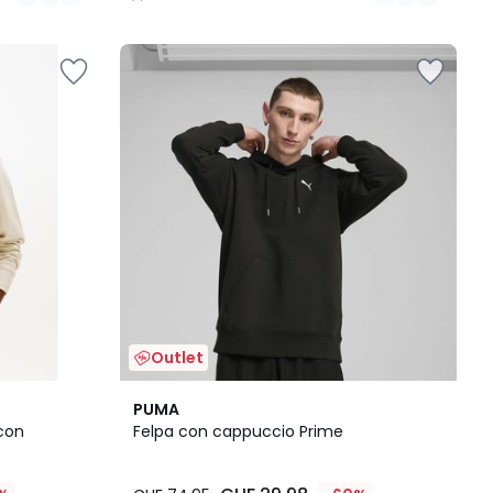
/
5
Outlet
2
PUMA
Colori
con
Felpa con cappuccio Prime