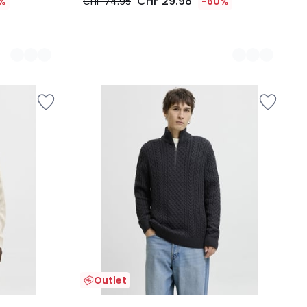
CHF 29.98
%
CHF 74.95
-60%
Outlet