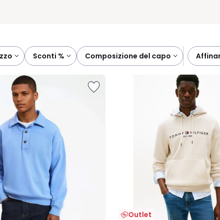
ezzo
sconti %
composizione del capo
affin
Outlet